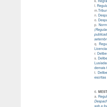
k.
Regra
l.
Regula
m.
Tribu
n.
Despa
o.
Despa
p.
Norma
(Regula
publica
setembr
q.
Regu
Licenci
r.
Delibe
s.
Delib
Lusíada
demais t
t.
Delib
escrita
6.
MES
a.
Regul
Despach
sob a fo