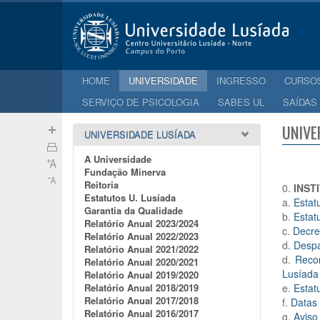
HOME
UNIVERSIDADE
INGRESSO
CURSO
SERVIÇO DE PSICOLOGIA
SABES UL
SAÍDAS
UNIVE
UNIVERSIDADE LUSÍADA
A Universidade
Fundação Minerva
Reitoria
0.
INST
Estatutos U. Lusíada
a.
Estat
Garantia da Qualidade
b.
Estat
Relatório Anual 2023/2024
c.
Decre
Relatório Anual 2022/2023
d.
Despa
Relatório Anual 2021/2022
d.
Reco
Relatório Anual 2020/2021
Lusíada 
Relatório Anual 2019/2020
Relatório Anual 2018/2019
e.
Estat
Relatório Anual 2017/2018
f.
Datas 
Relatório Anual 2016/2017
g.
Aviso