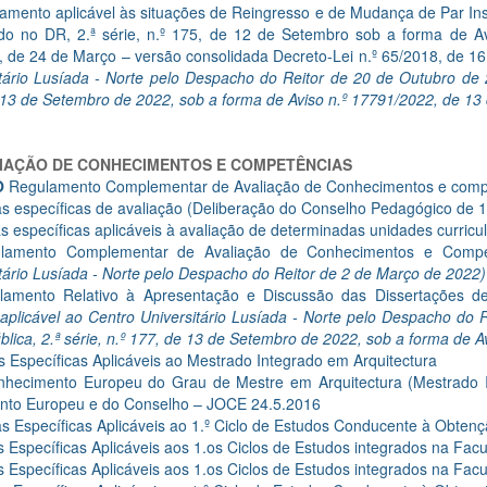
amento aplicável às situações de Reingresso e de Mudança de Par Inst
ado no DR, 2.ª série, n.º 175, de 12 de Setembro sob a forma de Av
, de 24 de Março – versão consolidada Decreto-Lei n.º 65/2018, de 1
tário Lusíada - Norte pelo Despacho do Reitor de 20 de Outubro de 2
 13 de Setembro de 2022, sob a forma de Aviso n.º 17791/2022, de 13
IAÇÃO DE CONHECIMENTOS E COMPETÊNCIAS
O
Regulamento Complementar de Avaliação de Conhecimentos e compe
s específicas de avaliação (Deliberação do Conselho Pedagógico de 1
s específicas aplicáveis à avaliação de determinadas unidades curricu
lamento Complementar de Avaliação de Conhecimentos e Comp
tário Lusíada - Norte pelo Despacho do Reitor de 2 de Março de 2022)
lamento Relativo à Apresentação e Discussão das Dissertações d
aplicável ao Centro Universitário Lusíada - Norte pelo Despacho do 
lica, 2.ª série, n.º 177, de 13 de Setembro de 2022, sob a forma de 
 Específicas Aplicáveis ao Mestrado Integrado em Arquitectura
hecimento Europeu do Grau de Mestre em Arquitectura (Mestrado In
nto Europeu e do Conselho – JOCE 24.5.2016
s Específicas Aplicáveis ao 1.º Ciclo de Estudos Conducente à Obten
 Específicas Aplicáveis aos 1.os Ciclos de Estudos integrados na Fa
 Específicas Aplicáveis aos 1.os Ciclos de Estudos integrados na Facu