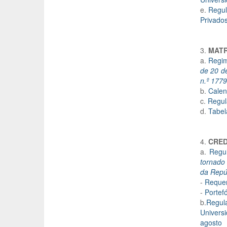
e.
Regul
Privados
3.
MATR
a.
Regim
de 20 de
n.º 177
b.
Calen
c.
Regul
d.
Tabel
4.
CRED
a.
Regu
tornado 
da Repúb
-
Reque
-
Portefó
b.
Regul
Univers
agosto