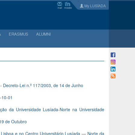
My LUSÍADA
mail
moodle
A
ERASMUS
ALUMNI
 - Decreto-Lei n.º 117/2003, de 14 de Junho
9-10-01
ação da Universidade Lusíada-Norte na Universidade
 19 de Outubro
— Lisboa e no Centro Universitário Lusíada — Norte da