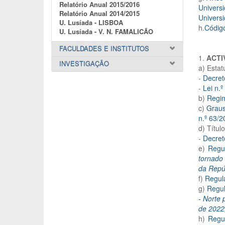
Relatório Anual 2015/2016
Univers
Relatório Anual 2014/2015
Univers
U. Lusíada - LISBOA
h.
Códig
U. Lusíada - V. N. FAMALICÃO
FACULDADES E INSTITUTOS
1.
ACTI
INVESTIGAÇÃO
a) Estat
-
Decret
-
Lei n.
b)
Regim
c)
Graus
n.º 63/
d) Títu
-
Decret
e)
Regu
tornado 
da Repúb
f)
Regul
g)
Regul
- Norte 
de 2022,
h)
Regu