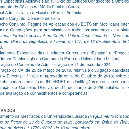
s Específicas Aplicáveis ao 1.º Ciclo de Estudos Conducente à Obtenç
mento do Cálculo da Média Final de Curso
nal Administrativo e Fiscal do Porto - Anúncio
cho Conjunto: Conceito de Falta
cho Conjunto: Regime de Aplicação dos 45 ECTS em Mobilidade Inte
s e Orientações para submissão de trabalhos académicos na plata
mento tornado aplicável ao Centro Universitário Lusíada - Norte 
do em Diário da República, 2.ª série, n.º 177, de 13 de Setembro de
o)
lamento Específico das Unidades Curriculares “Estágio” e “Projec
ado em Criminologia do Campus do Porto da Universidade Lusíada
ração do Conselho de Administração de 14 de maio de 2024
eração do CA, de 25 de março de 2019, relativa à divulgação das class
s – Directriz n.º 1/2018, aprovada em 2 de Outubro de 2018, sobre 
rabalhadores no sítio da INTERNET das instituições de ensino superio
eração do Conselho Diretivo, de 11 de março de 2026, relativa à f
s de avaliação de conhecimentos e competências
TRADOS
amento de Mestrados da Universidade Lusíada
(Regulamento tornado 
o do Reitor de 20 de Outubro de 2021, publicado em Diário da Repúb
rma de Aviso n.º 17791/2022, de 13 de setembro)