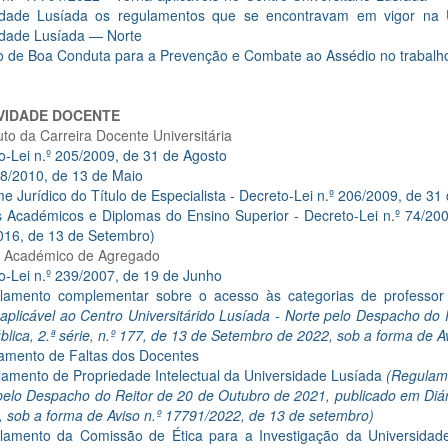
idade Lusíada os regulamentos que se encontravam em vigor na U
idade Lusíada — Norte
o de Boa Conduta para a Prevenção e Combate ao Assédio no trabalh
VIDADE DOCENTE
uto da Carreira Docente Universitária
o-Lei n.º 205/2009, de 31 de Agosto
º 8/2010, de 13 de Maio
e Jurídico do Título de Especialista - Decreto-Lei n.º 206/2009, de 31
 Académicos e Diplomas do Ensino Superior - Decreto-Lei n.º 74/200
2016, de 13 de Setembro)
lo Académico de Agregado
o-Lei n.º 239/2007, de 19 de Junho
lamento complementar sobre o acesso às categorias de professor 
aplicável ao Centro Universitárido Lusíada - Norte pelo Despacho do
lica, 2.ª série, n.º 177, de 13 de Setembro de 2022, sob a forma de 
amento de Faltas dos Docentes
amento de Propriedade Intelectual da Universidade Lusíada
(Regulame
pelo Despacho do Reitor de 20 de Outubro de 2021, publicado em Diári
 sob a forma de Aviso n.º 17791/2022, de 13 de setembro)
lamento da Comissão de Ética para a Investigação da Universida