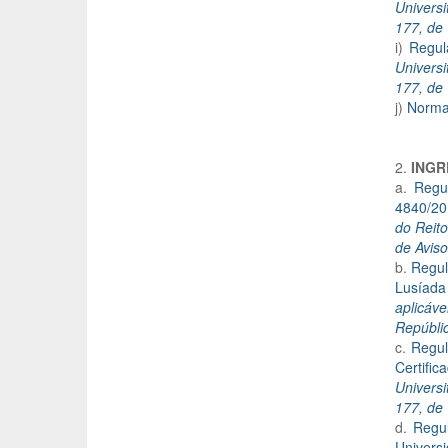
Universi
177, de
i)
Regul
Universi
177, de
j)
Normas
2.
INGR
a.
Regu
4840/20
do Reito
de Aviso
b.
Regul
Lusíada 
aplicáv
Repúblic
c.
Regul
Certifi
Universi
177, de
d.
Regu
Univers