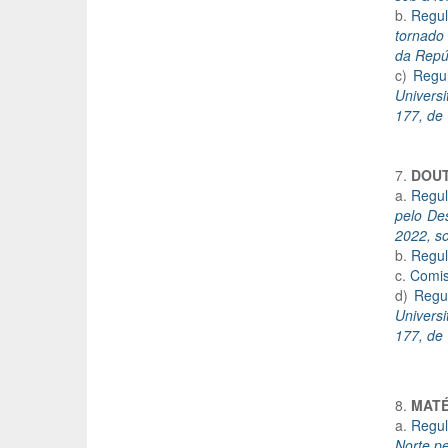
b.
Regul
tornado 
da Repúb
c)
Regu
Universi
177, de
7.
DOU
a.
Regul
pelo De
2022, so
b.
Regul
c.
Comis
d)
Regu
Universi
177, de
8.
MATÉ
a.
Regul
Norte pe