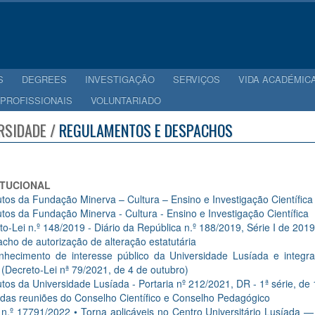
S
DEGREES
INVESTIGAÇÃO
SERVIÇOS
VIDA ACADÉMIC
 PROFISSIONAIS
VOLUNTARIADO
RSIDADE /
REGULAMENTOS E DESPACHOS
ITUCIONAL
utos da Fundação Minerva – Cultura – Ensino e Investigação Científica
utos da Fundação Minerva - Cultura - Ensino e Investigação Científica
to-Lei n.º 148/2019 - Diário da República n.º 188/2019, Série I de 201
cho de autorização de alteração estatutária
nhecimento de interesse público da Universidade Lusíada e integr
(Decreto-Lei nª 79/2021, de 4 de outubro)
utos da Universidade Lusíada - Portaria nº 212/2021, DR - 1ª série, de
das reuniões do Conselho Científico e Conselho Pedagógico
 n.º 17791/2022 • Torna aplicáveis no Centro Universitário Lusíada 