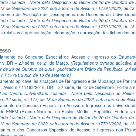
tário Lusíada - Norte pelo Despacho do Reitor de 20 de Outubro de 2
 13 de Setembro de 2022, sob a forma de Aviso n.º 17791/2022, de 13
amento de Avaliação de Desempenho dos Docentes da Universida
tário Lusíada - Norte pelo Despacho do Reitor de 20 de Outubro de 2
 13 de Setembro de 2022, sob a forma de Aviso n.º 17791/2022, de 13
 relativas à apresentação, elaboração e aprovação das fichas das uni
ESSO
lamento do Concurso Especial de Acesso e Ingresso do Estudante 
19, DR – 2.ª série, de 21 de Março.
(Regulamento tornado aplicável a
r de 20 de Outubro de 2021, publicado em Diário da República, 2.ª s
 n.º 17791/2022, de 13 de setembro)
amento aplicável às situações de Reingresso e de Mudança de Par Ins
- Aviso n.º 11163/2016, DR – 2.ª série, de 12 de Setembro [Portaria 
el ao Centro Universitário Lusíada - Norte pelo Despacho do Reito
a, 2.ª série, n.º 177, de 13 de Setembro de 2022, sob a forma de Avi
amento do Concurso Especial de Acesso e Ingresso nas Universidades
cado ENEM (Exame Nacional do Ensino Médio - República Federativa
tário Lusíada - Norte pelo Despacho do Reitor de 20 de Outubro de 2
 13 de Setembro de 2022, sob a forma de Aviso n.º 17791/2022, de 13
lamento dos Concursos Especiais de Acesso e Ingresso nos Prime
idade Lusíada