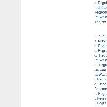
c.
Regul
(public
74/2006
Universi
177, de
5.
AVAL
a.
NOV
b.
Regra
c.
Regra
d.
Regu
Universi
e.
Regu
tornado 
da Repúb
f.
Regras
g.
Recon
Parlame
h.
Regra
i.
Regras
j.
Regras