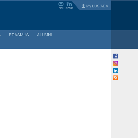
My LUSÍADA
mail
moodle
A
ERASMUS
ALUMNI