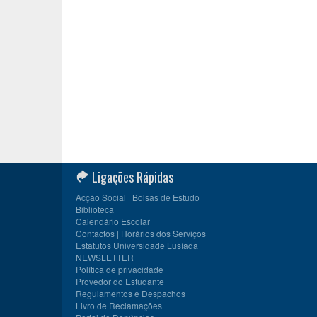
Ligações Rápidas
Acção Social | Bolsas de Estudo
Biblioteca
Calendário Escolar
Contactos | Horários dos Serviços
Estatutos Universidade Lusíada
NEWSLETTER
Política de privacidade
Provedor do Estudante
Regulamentos e Despachos
Livro de Reclamações