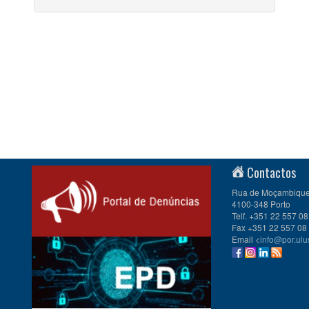
Contactos
Rua de Moçambique 
4100-348 Porto
Telf. +351 22 557 08
Fax +351 22 557 08
Email <
info@por.ulu