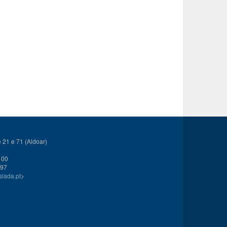
21 e 71 (Aldoar)
 00
 97
siada.pt
>