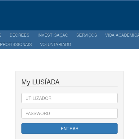
S
DEGREES
INVESTIGAÇÃO
SERVIÇOS
VIDA ACADÉMIC
 PROFISSIONAIS
VOLUNTARIADO
My LUSÍADA