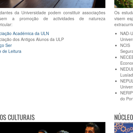
Os estud
dantes da Universidade podem constituir associações
visem esp
sem a promoção de actividades de natureza
extracurr
icular:
NAD-
ciação Académica da ULN
Univer
ciação dos Antigos Alunos da ULP
NCIS 
ço Ser
Segur
 de Leitura
NECEE
Econom
NEDULP
Lusíad
NEPUL
Univer
NERIP 
do Por
OS CULTURAIS
NÚCLEO