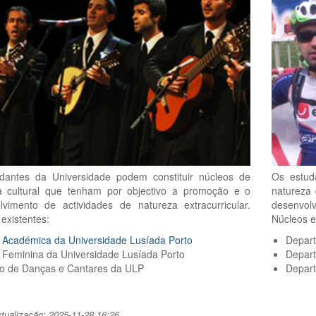
dantes da Universidade podem constituir núcleos de
Os estud
a cultural que tenham por objectivo a promoção e o
natureza 
lvimento de actividades de natureza extracurricular.
desenvolv
existentes:
Núcleos e
 Académica da Universidade Lusíada Porto
Depart
 Feminina da Universidade Lusíada Porto
Depart
o de Danças e Cantares da ULP
Depart
ctualização: 2025-11-28 16:26