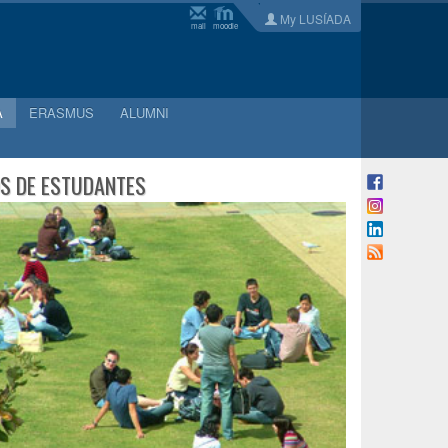
My LUSÍADA
mail
moodle
A
ERASMUS
ALUMNI
S DE ESTUDANTES