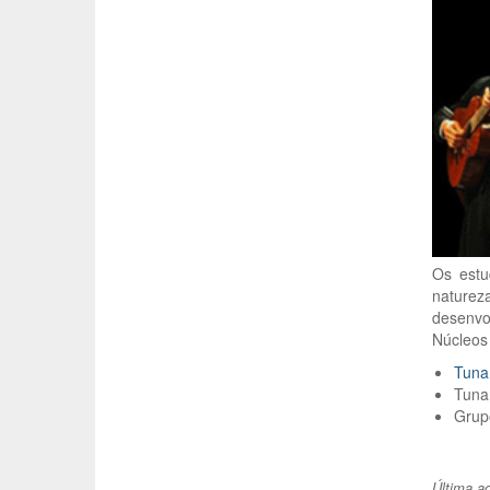
Os estu
naturez
desenvo
Núcleos 
Tuna
Tuna
Grup
Última a