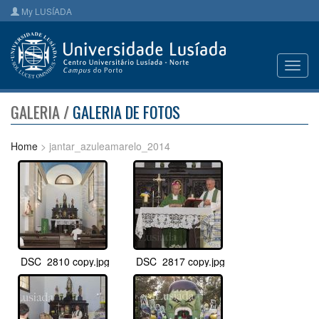
My LUSÍADA
Toggl
navig
GALERIA /
GALERIA DE FOTOS
Home
> jantar_azuleamarelo_2014
DSC_2810 copy.jpg
DSC_2817 copy.jpg