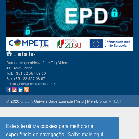
Contactos
Rua de Moçambique 21 e 71 (Aldoar)
4100-348 Porto
Telf. +351 22 557 08 00
Fax +351 22 557 08 97
Email <
info@por.ulusiada.pt
>
© 2026
CIULP
, Universidade Lusíada Porto | Membro da
APESP
Este site utiliza cookies para melhorar a
experiência de navegação.
Saiba mais aqui