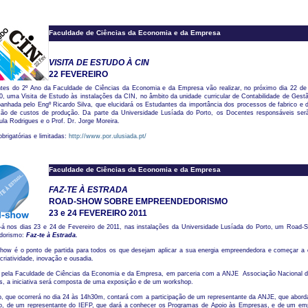
Faculdade de Ciências da Economia e da Empresa
VISITA DE ESTUDO À CIN
22 FEVEREIRO
tes do 2º Ano da Faculdade de Ciências da Economia e da Empresa vão realizar, no próximo dia 22 de 
, uma Visita de Estudo às instalações da CIN, no âmbito da unidade curricular de Contabilidade de Gestã
nhada pelo Engº Ricardo Silva, que elucidará os Estudantes da importância dos processos de fabrico e d
ação de custos de produção. Da parte da Universidade Lusíada do Porto, os Docentes responsáveis serã
la Rodrigues e o Prof. Dr. Jorge Moreira.
obrigatórias e limitadas:
http://www.por.ulusiada.pt/
Faculdade de Ciências da Economia e da Empresa
FAZ-TE À ESTRADA
ROAD-SHOW SOBRE EMPREENDEDORISMO
23 e 24 FEVEREIRO 2011
e-á nos dias 23 e 24 de Fevereiro de 2011, nas instalações da Universidade Lusíada do Porto, um Road-
dorismo:
Faz-te à Estrada.
show é o ponto de partida para todos os que desejam aplicar a sua energia empreendedora e começar a c
criatividade, inovação e ousadia.
 pela Faculdade de Ciências da Economia e da Empresa, em parceria com a ANJE  Associação Nacional 
s, a iniciativa será composta de uma exposição e de um workshop.
, que ocorrerá no dia 24 às 14h30m, contará com a participação de um representante da ANJE, que abord
o, de um representante do IEFP, que dará a conhecer os Programas de Apoio às Empresas, e de um emp