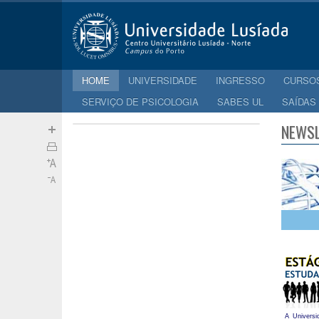
HOME
UNIVERSIDADE
INGRESSO
CURSO
SERVIÇO DE PSICOLOGIA
SABES UL
SAÍDAS
NEWSL
A Universi