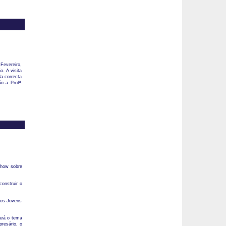
Fevereiro,
o. A visita
a correcta
o a Profª.
Show sobre
onstruir o
dos Jovens
ará o tema
resário, o