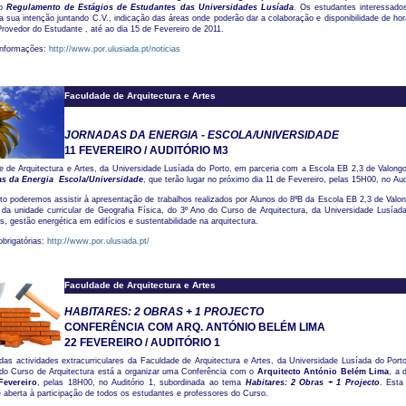
no
Regulamento de Estágios de Estudantes das Universidades Lusíada
. Os estudantes interessad
a sua intenção juntando C.V., indicação das áreas onde poderão dar a colaboração e disponibilidade de hor
Provedor do Estudante , até ao dia 15 de Fevereiro de 2011.
informações:
http://www.por.ulusiada.pt/noticias
Faculdade de Arquitectura e Artes
JORNADAS DA ENERGIA -
ESCOLA/UNIVERSIDADE
11 FEVEREIRO / AUDITÓRIO M3
e de Arquitectura e Artes, da Universidade Lusíada do Porto, em parceria com a Escola EB 2,3 de Valong
s da Energia  Escola/Universidade
, que terão lugar no próximo dia 11 de Fevereiro, pelas 15H00, no Aud
o poderemos assistir à apresentação de trabalhos realizados por Alunos do 8ºB da Escola EB 2,3 de Valon
da unidade curricular de Geografia Física, do 3º Ano do Curso de Arquitectura, da Universidade Lusíada
s, gestão energética em edifícios e sustentabilidade na arquitectura.
obrigatórias:
http://www.por.ulusiada.pt/
Faculdade de Arquitectura e Artes
HABITARES: 2 OBRAS + 1 PROJECTO
CONFERÊNCIA COM ARQ. ANTÓNIO BELÉM LIMA
22 FEVEREIRO / AUDITÓRIO 1
as actividades extracurriculares da Faculdade de Arquitectura e Artes, da Universidade Lusíada do Porto
o do Curso de Arquitectura está a organizar uma Conferência com o
Arquitecto António Belém Lima
, a 
Fevereiro
, pelas 18H00, no Auditório 1, subordinada ao tema
Habitares: 2 Obras + 1 Projecto
. Esta
 aberta à participação de todos os estudantes e professores do Curso.