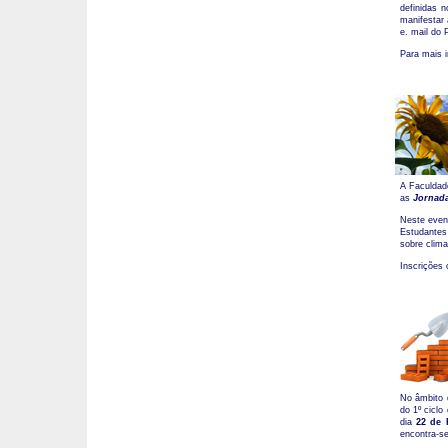
definidas 
manifestar 
e. mail do 
Para mais 
A Faculdad
as
Jornada
Neste event
Estudantes 
sobre clima
Inscrições 
No âmbito d
do 1º cicl
dia
22 de 
encontra-se