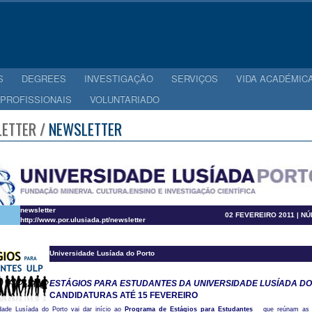
S
DEGREES
INVESTIGAÇÃO
SERVIÇOS
VIDA ACADÉMIC
 PROFISSIONAIS
VOLUNTARIADO
ETTER /
NEWSLETTER
newsletter
02 FEVEREIRO 2011 | N
http://www.por.ulusiada.pt/newsletter
Universidade Lusíada do Porto
ESTÁGIOS PARA ESTUDANTES DA UNIVERSIDADE LUSÍADA D
CANDIDATURAS ATÉ 15 FEVEREIRO
dade Lusíada do Porto vai dar início ao
Programa de Estágios para Estudantes
que reúnam as 