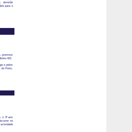
os deverão
ário para o
o, promove
itório M3.
go e pelos
 do Porto,
, o 3º ano
decorrer no
 actividade