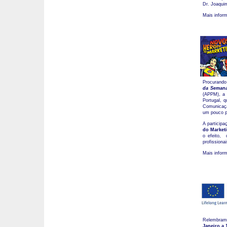
Dr. Joaqui
Mais infor
Procurando 
da Semana
(APPM), a 
Portugal, 
Comunicaçã
um pouco po
A particip
do Market
o efeito, 
profissiona
Mais infor
Relembram
Janeiro a 