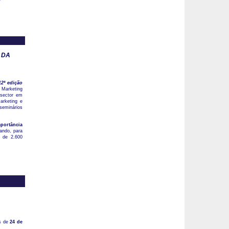
 DA
12ª edição
 Marketing
 sector em
arketing e
seminários
mportância
tando, para
a de 2.600
as de
24 de