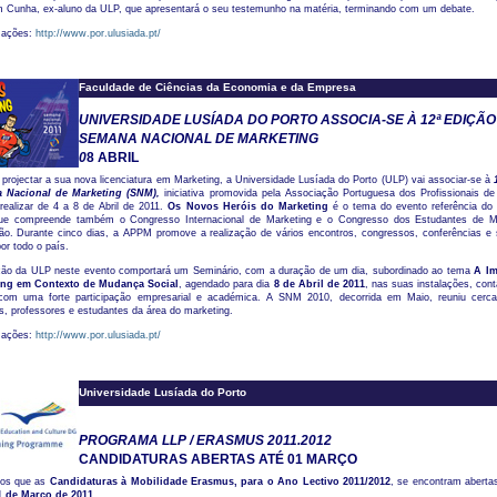
m Cunha, ex-aluno da ULP, que apresentará o seu testemunho na matéria, terminando com um debate.
mações:
http://www.por.ulusiada.pt/
Faculdade de Ciências da Economia e da Empresa
UNIVERSIDADE LUSÍADA DO PORTO ASSOCIA-SE À 12ª EDIÇÃO
SEMANA NACIONAL DE MARKETING
0
8 ABRIL
projectar a sua nova licenciatura em Marketing, a Universidade Lusíada do Porto (ULP) vai associar-se à
 Nacional de Marketing (SNM),
iniciativa promovida pela Associação Portuguesa dos Profissionais de
realizar de 4 a 8 de Abril de 2011.
Os Novos Heróis do Marketing
é o tema do evento referência do
que compreende também o Congresso Internacional de Marketing e o Congresso dos Estudantes de M
o. Durante cinco dias, a APPM promove a realização de vários encontros, congressos, conferências e 
r todo o país.
ação da ULP neste evento comportará um Seminário, com a duração de um dia, subordinado ao tema
A I
ing em Contexto de Mudança Social
, agendado para dia
8 de Abril de 2011
, nas suas instalações, con
com uma forte participação empresarial e académica. A SNM 2010, decorrida em Maio, reuniu cerc
is, professores e estudantes da área do marketing.
mações:
http://www.por.ulusiada.pt/
Universidade Lusíada do Porto
PROGRAMA LLP / ERASMUS 2011.2012
CANDIDATURAS ABERTAS ATÉ 01 MARÇO
os que as
Candidaturas à Mobilidade Erasmus, para o Ano Lectivo 2011/2012
, se encontram abert
1 de Março de 2011
.