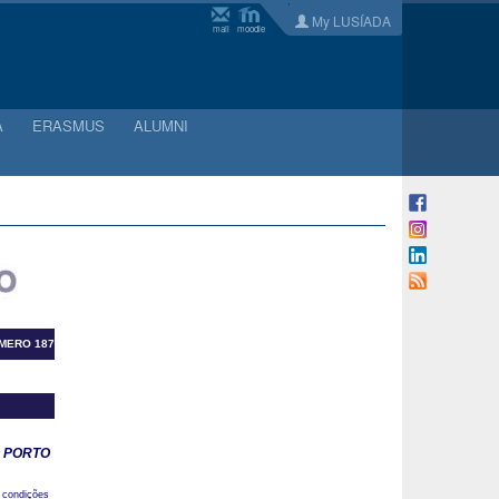
My LUSÍADA
mail
moodle
A
ERASMUS
ALUMNI
ÚMERO 187
O PORTO
condições