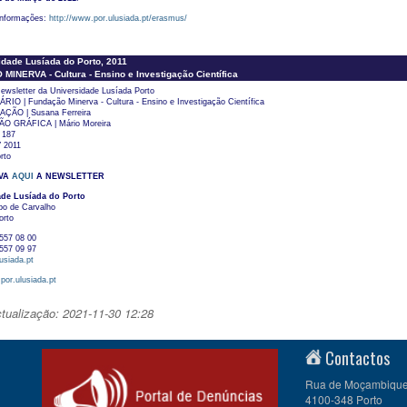
informações:
http://www.por.ulusiada.pt/erasmus/
dade Lusíada do Porto, 2011
INERVA - Cultura - Ensino e Investigação Científica
ewsletter da Universidade Lusíada Porto
IO | Fundação Minerva - Cultura - Ensino e Investigação Científica
ÃO | Susana Ferreira
 GRÁFICA | Mário Moreira
 187
 2011
rto
VA
AQUI
A NEWSLETTER
ade Lusíada do Porto
po de Carvalho
orto
557 08 00
557 09 97
usiada.pt
por.ulusiada.pt
ctualização: 2021-11-30 12:28
Contactos
Rua de Moçambique 
4100-348 Porto