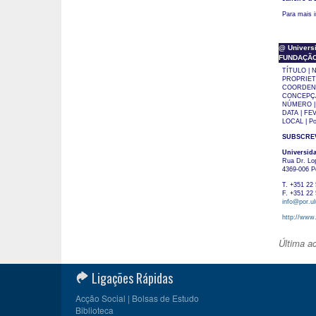
Para mais 
@ Universi
FUNDAÇÃO M
TÍTULO | N
PROPRIETÁR
COORDENAÇ
CONCEPÇÃO
NÚMERO |
DATA | FEV
LOCAL | Po
SUBSCRE
Universid
Rua Dr. Lo
4369-006 P
T. +351 22 
F. +351 22 
info@por.ul
http://www.
Última a
Ligações Rápidas
Acção Social | Bolsas de Estudo
Biblioteca