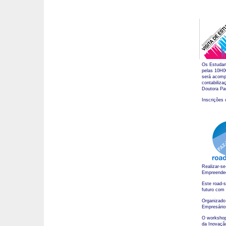
Os Estudan
pelas 10H00
será acompa
contabiliz
Doutora Pau
Inscrições 
Realizar-s
Empreende
Este road-
futuro com 
Organizado
Empresário
O workshop
da Inovaçã