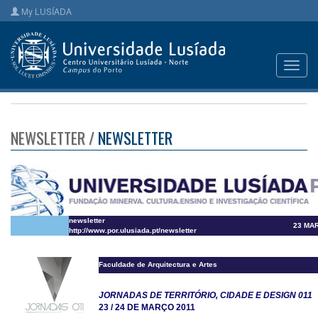
My LUSÍADA
Toggl
navig
NEWSLETTER /
NEWSLETTER
newsletter
23 MA
http://www.por.ulusiada.pt/newsletter
Faculdade de Arquitectura e Artes
JORNADAS DE TERRITÓRIO, CIDADE E DESIGN 011
23 / 24 DE MARÇO 2011