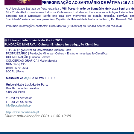
PEREGRINAÇÃO AO SANTUÁRIO DE FÁTIMA / 16 A 2
A Universidade Lusíada do Porto organiza a
VIII Peregrinação ao Santuário de Nossa Senhora d
16 a 23 de Abril. Convidam-se todos os Professores, Estudantes, Funcionários e Antigos Estudantes
participar nesta actividade. Serão oito dias com momentos de oração, reflexão, convívio, part
"caminhada" estará também presente o Capelão da Universidade Lusíada do Porto, Pe. Bernardo Telo 
Para mais informações contactar: Luisa Moreira (919678246) ou Susana Santos (917533824)
@ Universidade Lusíada do Porto, 2011
FUNDAÇÃO MINERVA - Cultura - Ensino e Investigação Científica
TÍTULO | Newsletter da Universidade Lusíada Porto
PROPRIETÁRIO | Fundação Minerva - Cultura - Ensino e Investigação Científica
COORDENAÇÃO | Susana Ferreira
CONCEPÇÃO GRÁFICA | Mário Moreira
NÚMERO | 195
DATA | MAR 2011
LOCAL | Porto
SUBSCREVA
AQUI
A NEWSLETTER
Universidade Lusíada do Porto
Rua Dr. Lopo de Carvalho
4369-006 Porto
T. +351 22 557 08 00
F. +351 22 557 09 97
info@por.ulusiada.pt
http://www.por.ulusiada.pt
Última actualização: 2021-11-30 12:28