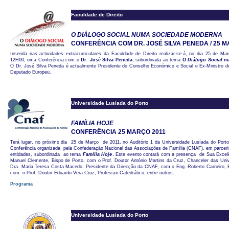
Faculdade de Direito
O DIÁLOGO SOCIAL NUMA SOCIEDADE MODERNA
CONFERÊNCIA COM DR. JOSÉ SILVA PENEDA / 25 M
Inserida nas actividades extracurriculares da Faculdade de Direito realizar-se-á, no dia 25 de Ma
12H00, uma Conferência com o
Dr. José Silva Peneda
, subordinada ao tema
O Diálogo Social 
O Dr. José Silva Peneda é actualmente Presidente do Conselho Económico e Social e Ex-Ministro
Deputado Europeu.
Universidade Lusíada do Porto
FAMÍLIA HOJE
CONFERÊNCIA 25 MARÇO 2011
Terá lugar, no próximo dia 25 de Março de 2011, no Auditório 1 da Universidade Lusíada do Port
Conferência organizada pela Confederação Nacional das Associações de Família (CNAF), em parceri
entidades, subordinada ao tema
Família Hoje
. Este evento contará com a presença de Sua Exce
Manuel Clemente, Bispo de Porto, com o Prof. Doutor António Martins da Cruz, Chanceler das Uni
Dra. Maria Teresa Costa Macedo, Presidente da Direcção da CNAF, com o Eng. Roberto Carneiro,
com o Prof. Doutor Eduardo Vera Cruz, Professor Catedrático, entre outros.
Programa
Universidade Lusíada do Porto