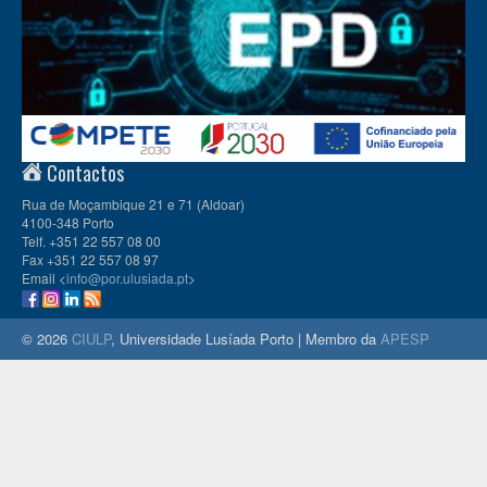
Contactos
Rua de Moçambique 21 e 71 (Aldoar)
4100-348 Porto
Telf. +351 22 557 08 00
Fax +351 22 557 08 97
Email <
info@por.ulusiada.pt
>
© 2026
CIULP
, Universidade Lusíada Porto | Membro da
APESP