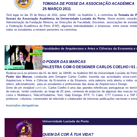
TOMADA DE POSSE DA ASSOCIAÇÃO ACADÉMICA
25 MARÇO 2011
Terá lugar no dia 25 de Março de 2011, pelas 15h00, no Auditório 1, a cerimónia de
Tomada de P
Sociais da Associação Académica da Universidade Lusíada do Porto.
Neste evento, estarã
Administração da Fundação Minerva, as Direcções de Faculdade, Docentes, associações de estudant
a Federação Académica do Porto (FAP), algumas individualidades e empresas, entre outras entid
todos os estudantes a estarem presentes na cerimónia.
Faculdades de Arquitectura e Artes e Ciências da Economia e
O PODER DAS MARCAS
PALESTRA COM O DESIGNER CARLOS COELHO / 01 
Realizar-se-á no próximo dia 01 de Abril, às 18H00, no Auditório M3 da Universidade Lusíada do Porto
Poder das Marcas
, conduzida pelo Designer Carlos Coelho. Inserida nas actividades extra-curr
Arquitectura e Artes e Ciências da Economia e da Empresa, esta palestra está aberta a todos o
relevo, adicionalmente, para os estudantes e profissionais das áreas de Arquitectura e Design.
Dono de um invejável
currículo
, Carlos Coelho é uma das grandes referências portuguesas no domín
de marcas, tendo conduzido, ao longo de 20 anos, centenas de projectos de algumas das marcas ma
como o Multibanco, Telecel/Vodafone, Yorn, Galp Energia, RTP, Tv Cabo, CTT Correios e a TAP P
professor, colunista, comentador de televisão e colaborador de inúmeras publicações nacionais e estr
Inscrições obrigatórias
Universidade Lusíada do Porto
QUEM DÁ COR À TUA VIDA?