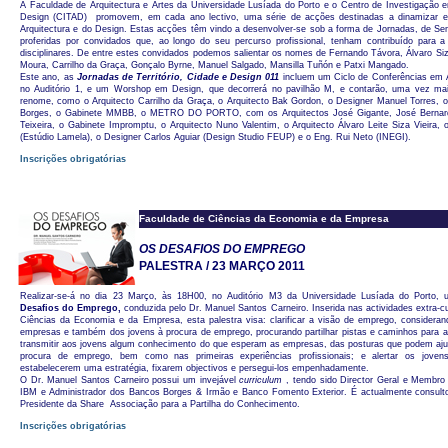
A Faculdade de Arquitectura e Artes da Universidade Lusíada do Porto e o Centro de Investigação em 
Design (CITAD) promovem, em cada ano lectivo, uma série de acções destinadas a dinamizar e 
Arquitectura e do Design. Estas acções têm vindo a desenvolver-se sob a forma de Jornadas, de Se
proferidas por convidados que, ao longo do seu percurso profissional, tenham contribuído para a
disciplinares. De entre estes convidados podemos salientar os nomes de Fernando Távora, Álvaro Siz
Moura, Carrilho da Graça, Gonçalo Byrne, Manuel Salgado, Mansilla Tuñón e Patxi Mangado.
Este ano, as
Jornadas de Território, Cidade e Design 011
incluem um Ciclo de Conferências em Ar
no Auditório 1, e um Worshop em Design, que decorrerá no pavilhão M, e contarão, uma vez ma
renome, como o Arquitecto Carrilho da Graça, o Arquitecto Bak Gordon, o Designer Manuel Torres, o
Borges, o Gabinete MMBB, o METRO DO PORTO, com os Arquitectos José Gigante, José Bernar
Teixeira, o Gabinete Impromptu, o Arquitecto Nuno Valentim, o Arquitecto Álvaro Leite Siza Vieira, 
(Estúdio Lamela), o Designer Carlos Aguiar (Design Studio FEUP) e o Eng. Rui Neto (INEGI).
Inscrições obrigatórias
Faculdade de Ciências da Economia e da Empresa
OS DESAFIOS DO EMPREGO
PALESTRA / 23 MARÇO 2011
Realizar-se-á no dia 23 Março, às 18H00, no Auditório M3 da Universidade Lusíada do Porto, u
Desafios do Emprego,
conduzida pelo Dr. Manuel Santos Carneiro. Inserida nas actividades extra-c
Ciências da Economia e da Empresa, esta palestra visa: clarificar a visão de emprego, considera
empresas e também dos jovens à procura de emprego, procurando partilhar pistas e caminhos para a
transmitir aos jovens algum conhecimento do que esperam as empresas, das posturas que podem aju
procura de emprego, bem como nas primeiras experiências profissionais; e alertar os jove
estabelecerem uma estratégia, fixarem objectivos e persegui-los empenhadamente.
O Dr. Manuel Santos Carneiro possui um invejável
curriculum
, tendo sido Director Geral e Membro
IBM e Administrador dos Bancos Borges & Irmão e Banco Fomento Exterior. É actualmente consul
Presidente da Share  Associação para a Partilha do Conhecimento.
Inscrições obrigatórias