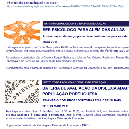
Pré-inscrição obrigatória
até 4 de Maio:
https://spreadsheets.google.com/viewform?formkey=dDdjR0xTNGVVT0JyejVEbDlVNkE5Snc6MQ
INSTITUTO DE PSICOLOGIA E CIÊNCIAS DA EDUCAÇÃO
SER PSICÓLOGO PARA ALÉM DAS AULAS
Apresentação de um grupo de desenvolvimento para estudant
MAIO 2011
Está agendada, para o dia 12 de Maio, pelas 16h00 no Auditório sala M3, a apresentação de um proj
competências em grupo para estagiários em psicologia, subordinada ao tema
Ser Psicólogo para a
As oradoras convidadas são a Doutora Raquel Barbosa, a Mestre Ana Cristina Rocha e a Mestre Gra
Psicologia e de Ciências da Educação da Universidade do Porto.
A organização está a cargo do Instituto de Psicologia e Ciências da Educação e da Profª. Doutora Joan
INSTITUTO DE PSICOLOGIA E CIÊNCIAS DA EDUCAÇÃO
BATERIA DE AVALIAÇÃO DA DISLEXIA ADA
POPULAÇÃO PORTUGUESA
SEMINÁRIO COM PROF.ª DOUTORA LÉNIA CARVALHAIS
12 E 13 MAIO 2011
Terá lugar nos dias 12 e 13 de Maio, das 18:30 às 22:30, no Auditório M3, um Seminário sobr
dislexia adaptada à população portuguesa
, com a Prof. Doutora Lénia Carvalhais, tratando-
extracurricular do Instituto de Psicologia e Ciências da Educação.
Organização: Instituto de Psicologia e Ciências da Educação e CIPD