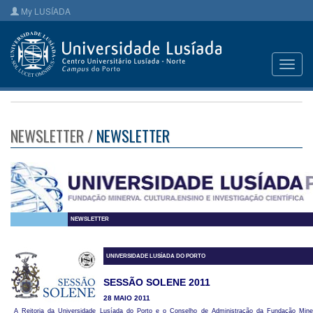
My LUSÍADA
Toggl
navig
NEWSLETTER /
NEWSLETTER
NEWSLETTER
UNIVERSIDADE LUSÍADA DO PORTO
SESSÃO SOLENE 2011
28 MAIO 2011
A Reitoria da Universidade Lusíada do Porto e o Conselho de Administração da Fundação Mine