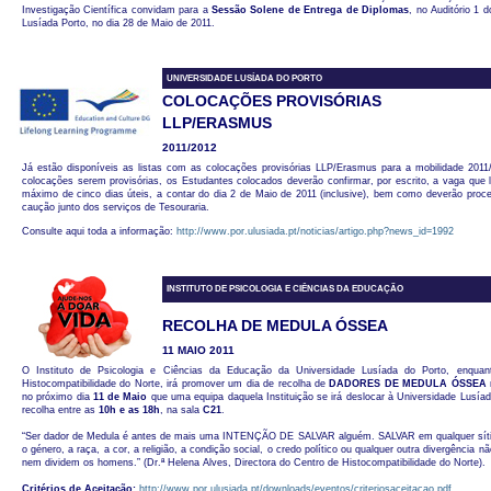
Investigação Científica convidam para a
Sessão Solene de Entrega de Diplomas
, no Auditório 1
Lusíada Porto, no dia 28 de Maio de 2011.
UNIVERSIDADE LUSÍADA DO PORTO
COLOCAÇÕES PROVISÓRIAS
LLP/ERASMUS
2011/2012
Já estão disponíveis as listas com as colocações provisórias LLP/Erasmus para a mobilidade 2011
colocações serem provisórias, os Estudantes colocados deverão confirmar, por escrito, a vaga que lh
máximo de cinco dias úteis, a contar do dia 2 de Maio de 2011 (inclusive), bem como deverão pro
caução junto dos serviços de Tesouraria.
Consulte aqui toda a informação:
http://www.por.ulusiada.pt/noticias/artigo.php?news_id=1992
INSTITUTO DE PSICOLOGIA E CIÊNCIAS DA EDUCAÇÃO
RECOLHA DE MEDULA ÓSSEA
11 MAIO 2011
O Instituto de Psicologia e Ciências da Educação da Universidade Lusíada do Porto, enquan
Histocompatibilidade do Norte, irá promover um dia de recolha de
DADORES DE MEDULA ÓSSEA
no próximo dia
11 de Maio
que uma equipa daquela Instituição se irá deslocar à Universidade Lusíad
recolha entre as
10h e as 18h
, na sala
C21
.
“Ser dador de Medula é antes de mais uma INTENÇÃO DE SALVAR alguém. SALVAR em qualquer síti
o género, a raça, a cor, a religião, a condição social, o credo político ou qualquer outra divergência 
nem dividem os homens.” (Dr.ª Helena Alves, Directora do Centro de Histocompatibilidade do Norte).
Critérios de Aceitação:
http://www.por.ulusiada.pt/downloads/eventos/criteriosaceitacao.pdf