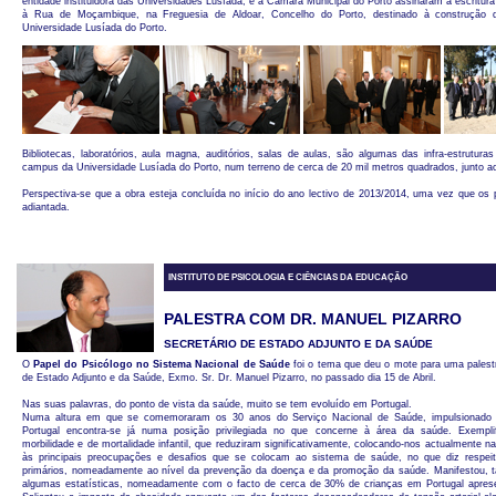
entidade instituidora das Universidades Lusíada, e a Câmara Municipal do Porto assinaram a escritura
à Rua de Moçambique, na Freguesia de Aldoar, Concelho do Porto, destinado à construção 
Universidade Lusíada do Porto.
Bibliotecas, laboratórios, aula magna, auditórios, salas de aulas, são algumas das infra-estruturas
campus da Universidade Lusíada do Porto, num terreno de cerca de 20 mil metros quadrados, junto a
Perspectiva-se que a obra esteja concluída no início do ano lectivo de 2013/2014, uma vez que os 
adiantada.
INSTITUTO DE PSICOLOGIA E CIÊNCIAS DA EDUCAÇÃO
PALESTRA COM DR. MANUEL PIZARRO
SECRETÁRIO DE ESTADO ADJUNTO E DA SAÚDE
O
Papel do Psicólogo no Sistema Nacional de Saúde
foi o tema que deu o mote para uma palestra
de Estado Adjunto e da Saúde, Exmo. Sr. Dr. Manuel Pizarro, no passado dia 15 de Abril.
Nas suas palavras, do ponto de vista da saúde, muito se tem evoluído em Portugal.
Numa altura em que se comemoraram os 30 anos do Serviço Nacional de Saúde, impulsionado p
Portugal encontra-se já numa posição privilegiada no que concerne à área da saúde. Exempli
morbilidade e de mortalidade infantil, que reduziram significativamente, colocando-nos actualmente na 
às principais preocupações e desafios que se colocam ao sistema de saúde, no que diz respei
primários, nomeadamente ao nível da prevenção da doença e da promoção da saúde. Manifestou,
algumas estatísticas, nomeadamente com o facto de cerca de 30% de crianças em Portugal apre