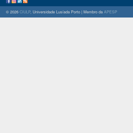
© 2026
CIULP
, Universidade Lusíada Porto | Membro da
APESP