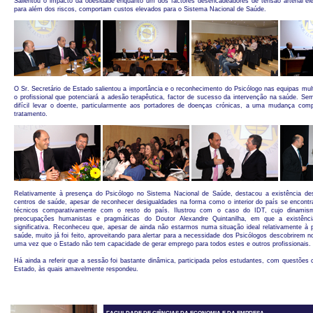
Salientou o impacto da obesidade enquanto um dos factores desencadeadores de tensão arterial el
para além dos riscos, comportam custos elevados para o Sistema Nacional de Saúde.
O Sr. Secretário de Estado salientou a importância e o reconhecimento do Psicólogo nas equipas mult
o profissional que potenciará a adesão terapêutica, factor de sucesso da intervenção na saúde. Sem
difícil levar o doente, particularmente aos portadores de doenças crónicas, a uma mudança comp
tratamento.
Relativamente à presença do Psicólogo no Sistema Nacional de Saúde, destacou a existência des
centros de saúde, apesar de reconhecer desigualdades na forma como o interior do país se encont
técnicos comparativamente com o resto do país. Ilustrou com o caso do IDT, cujo dinamism
preocupações humanistas e pragmáticas do Doutor Alexandre Quintanilha, em que a existênc
significativa. Reconheceu que, apesar de ainda não estarmos numa situação ideal relativamente à
saúde, muito já foi feito, aproveitando para alertar para a necessidade dos Psicólogos descobrirem 
uma vez que o Estado não tem capacidade de gerar emprego para todos estes e outros profissionais.
Há ainda a referir que a sessão foi bastante dinâmica, participada pelos estudantes, com questões 
Estado, às quais amavelmente respondeu.