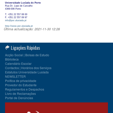
Universidade Lusíada do Porto
Rua Dr. Lopo de Carvalho
4369-006 Porto
T. +351 22 557 08 00
F. +351 22 557 09 97
info@por.ulusiada.pt
http://www.por.ulusiada.pt
Última actualização: 2021-11-30 12:28
Ligações Rápidas
Acção Social | Bolsas de Estudo
Biblioteca
Calendário Escolar
Contactos | Horários dos Serviços
Estatutos Universidade Lusíada
NEWSLETTER
Política de privacidade
Provedor do Estudante
Regulamentos e Despachos
Livro de Reclamações
Portal de Denúncias