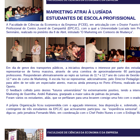
FACULDADE DE CIÊNCIAS DA ECONOMIA E DA EMPRESA
MARKETING ATRAI À LUSÍADA
ESTUDANTES DE ESCOLA PROFISSIONAL
A Faculdade de Ciências da Economia e da Empresa (FCEE), em articulação com o Doutor Fausto Fe
Profissional do Centro Juvenil de Campanhã (EPCJC), com a qual a Universidade Lusíada tem Pr
Seminário, realizado no pretérito dia 8 de Abril, intitulado “O Marketing em Contexto de Mudança”.
Em dia de greve dos transportes públicos, a iniciativa despertou o interesse por parte dos estuda
representar-se de forma massiva, através de uma comitiva de aproximadamente 60 participa
professores. Responderam afirmativamente ao repto as turmas do 11.º e 12.º ano do curso de Gestão e
12.º ano do curso de Marketing. A escola fez-se representar, adicionalmente, pelo Director Pedagógic
para além de ter sido um espectador atento, marcou ainda presença no Porto d’Honra, realizado ao
Oporto.
O feedback colhido junto destes “futuros universitários” foi extremamente positivo, tendo a inte
Marketing de Guerrilha, André Rabanea, granjeado a maior salva de palmas da jornada.
Foram vários os estudantes, aliás, que se perfilaram para uma levarem consigo uma foto com o orado
A própria Organização ficou surpreendida com o aguçado interesse, boa disposição e, sobretudo, 
contingente de três estudantes da EPCJC que activamente participou na “experiência sensorial”, 
diga-se, pelo jornalista Fernando Melo, em coordenação com o Chef Pedro Nunes e com o Enólogo M
FACULDADE DE CIÊNCIAS DA ECONOMIA E DA EMPRESA