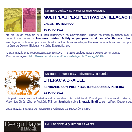
INSTITUTO LUSÍADA PARA O DIREITO DO AMBIENTE
MÚLTIPLAS PERSPECTIVAS DA RELAÇÃO
ENCONTRO IBÉRICO
20 MAIO 2011
No dia 20 de Maio de 2011, nas instalações da Universidade Lusíada do Porto (Auditório M3), i
subordinado ao tema
Encontro Ibérico: Múltiplas perspectivas da relação Homem-Lobo
.
investigadores ibéricos permitirá abordar as temáticas da relação Homem-Lobo, sob as diversas pe
na área do Direito, Biologia, História, Etnografia, etc.
A organização é da responsabilidade do ILDA – Instituto Lusíada para o Direito do Ambiente.
Mais informações:
http://www.por.ulusiada.pt/noticias/artigo.php?news_id=1985
INSTITUTO DE PSICOLOGIA E CIÊNCIAS DA EDUCAÇÃO
LITERACIA BRAILLE
SEMINÁRIO COM PROF.ª DOUTORA LOURDES PEREIRA
21 MAIO 2011
Integrada nas várias actividades extracurriculares do Instituto de Psicologia e Ciências da Educaçã
Maio, das 9h às 12h, no Auditório M3, um Seminário sobre
Literacia Braille
, com a Prof. Doutora Lou
Organização: Instituto de Psicologia e Ciências da Educação e CIPD
FACULDADE DE ARQUITECTURA E ARTES