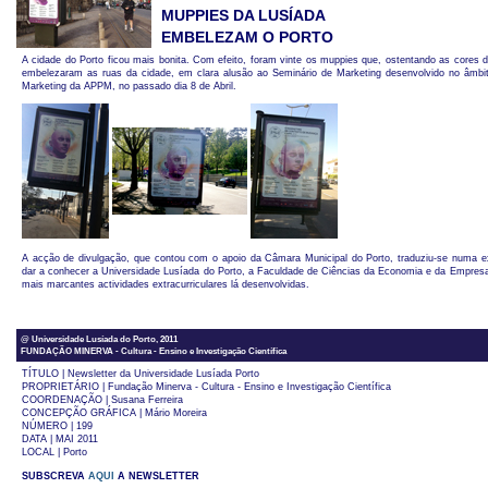
MUPPIES DA LUSÍADA
EMBELEZAM O PORTO
A cidade do Porto ficou mais bonita. Com efeito, foram vinte os muppies que, ostentando as cores 
embelezaram as ruas da cidade, em clara alusão ao Seminário de Marketing desenvolvido no âmb
Marketing da APPM, no passado dia 8 de Abril.
A acção de divulgação, que contou com o apoio da Câmara Municipal do Porto, traduziu-se numa ex
dar a conhecer a Universidade Lusíada do Porto, a Faculdade de Ciências da Economia e da Empresa
mais marcantes actividades extracurriculares lá desenvolvidas.
@ Universidade Lusíada do Porto, 2011
FUNDAÇÃO MINERVA - Cultura - Ensino e Investigação Científica
TÍTULO | Newsletter da Universidade Lusíada Porto
PROPRIETÁRIO | Fundação Minerva - Cultura - Ensino e Investigação Científica
COORDENAÇÃO | Susana Ferreira
CONCEPÇÃO GRÁFICA | Mário Moreira
NÚMERO | 199
DATA | MAI 2011
LOCAL | Porto
SUBSCREVA
AQUI
A NEWSLETTER