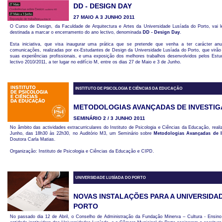
DD - DESIGN DAY
27 MAIO A 3 JUNHO 2011
O Curso de Design, da Faculdade de Arquitectura e Artes da Universidade Lusíada do Porto, vai l
destinada a marcar o encerramento do ano lectivo, denominada
DD - Design Day
.
Esta iniciativa, que visa inaugurar uma prática que se pretende que venha a ter carácter anu
comunicações, realizadas por ex-Estudantes de Design da Universidade Lusíada do Porto, que virão 
suas experiências profissionais, e uma exposição dos melhores trabalhos desenvolvidos pelos Est
lectivo 2010/2011, a ter lugar no edifício M, entre os dias 27 de Maio e 3 de Junho.
INSTITUTO DE PSICOLOGIA E CIÊNCIAS DA EDUCAÇÃO
METODOLOGIAS AVANÇADAS DE INVESTI
SEMINÁRIO 2 / 3 JUNHO 2011
No âmbito das actividades extracurriculares do Instituto de Psicologia e Ciências da Educação, reali
Junho, das 18h30 às 22h30, no Auditório M3, um Seminário sobre
Metodologias Avançadas de I
Doutora Carla Matias.
Organização: Instituto de Psicologia e Ciências da Educação e CIPD.
UNIVERSIDADE LUSÍADA DO PORTO
NOVAS INSTALAÇÕES PARA A UNIVERSIDA
PORTO
No passado dia 12 de Abril, o Conselho de Administração da Fundação Minerva – Cultura - Ensino 