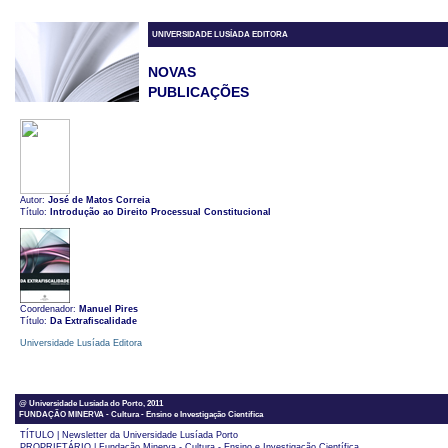
UNIVERSIDADE LUSÍADA EDITORA
NOVAS
PUBLICAÇÕES
Autor:
José de Matos Correia
Título:
Introdução ao Direito Processual Constitucional
Coordenador:
Manuel Pires
Título:
Da Extrafiscalidade
Universidade Lusíada Editora
@ Universidade Lusíada do Porto, 2011
FUNDAÇÃO MINERVA - Cultura - Ensino e Investigação Científica
TÍTULO | Newsletter da Universidade Lusíada Porto
PROPRIETÁRIO | Fundação Minerva - Cultura - Ensino e Investigação Científica