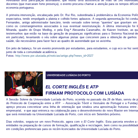
Averbando uma participação assinalável, que reuniu uma assistência de mais de 140 individuali
docentes (que marcaram forte presença), o evento procurou chamar a atenção para os tempos difíce
economia portuguesa.
A primeira intervenção, encabeçada pelo Dr. Rui Rio, subordinada à problemática da Economia Polít
expectativa, tendo empolgado a plateia e colhido fortes aplausos. A segunda apresentação foi condu
Fernandes, antigo administrador bancário, tendo versado sobre temas “quentes” que gravitam em 
como os constrangimentos associados à sua eventual reestruturação. A última intervenção foi l
Miranda, quadro do Grupo Medlog, e pela Eng.ª Alexandra Caramalho, do Kaizen Institute, as qu
testemunhos que estão na base da geração de poupanças significativas para o Sistema Nacional de
em particular), levantando o véu sobre algumas pistas que concorrem para a obtenção de ganhos d
saúde, tão necessários para fazer face ao quadro de austeridade que se avizinha.
Em jeito de balanço, foi um evento promovido por estudantes, para estudantes, e cujo eco se fez sent
junto de toda a comunidade académica.
Fotos:
http://www.por.ulusiada.pt/noticias/artigo.php?news_id=2027
UNIVERSIDADE LUSÍADA DO PORTO
EL CORTE INGLÊS
E
ATP
FIRMAM PROTOCOLO COM LUSÍADA
A Sessão Solene da Universidade Lusíada do Porto, ocorrida no passado dia 28 de Maio, serviu de 
do Protocolo de Cooperação entre a ATP – Associação Têxtil e Vestuário de Portugal e a Fundaç
apreço procura concretizar uma linha de orientação que sinaliza uma aproximação frutuosa entre 
empresarial, e que aqui entronca na colaboração para o desenvolvimento do novo Master em Intern
que será ministrado na Universidade Lusíada do Porto, com início em Setembro próximo.
Dias volvidos, seguiu-se um novo Protocolo, agora com o
El Corte Inglés
. Esta parceria envolve a
entidades na preparação de cursos de formação, qualificação e reciclagem, bem como na possibilidade
em condições preferenciais para os recém-licenciados da Universidade Lusíada do Porto.