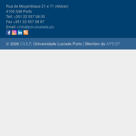
Rua de Moçambique 21 e 71 (Aldoar)
4100-348 Porto
Telf. +351 22 557 08 00
Fax +351 22 557 08 97
Email <
info@por.ulusiada.pt
>
© 2026
CIULP
, Universidade Lusíada Porto | Membro da
APESP