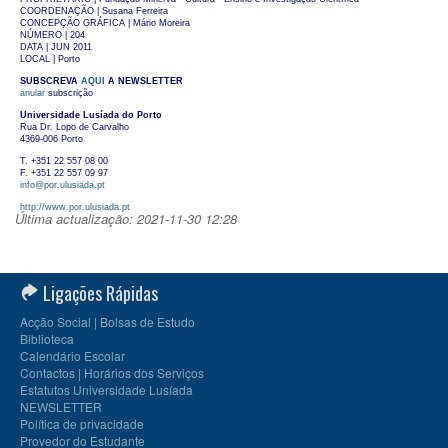
COORDENAÇÃO | Susana Ferreira
CONCEPÇÃO GRÁFICA | Mário Moreira
NÚMERO | 204
DATA | JUN 2011
LOCAL | Porto
SUBSCREVA
AQUI
A NEWSLETTER
anular
subscrição
Universidade Lusíada do Porto
Rua Dr. Lopo de Carvalho
4369-006 Porto
T. +351 22 557 08 00
F. +351 22 557 09 97
info@por.ulusiada.pt
http://www.por.ulusiada.pt
Última actualização: 2021-11-30 12:28
Ligações Rápidas
Acção Social | Bolsas de Estudo
Biblioteca
Calendário Escolar
Contactos | Horários dos Serviços
Estatutos Universidade Lusíada
NEWSLETTER
Política de privacidade
Provedor do Estudante