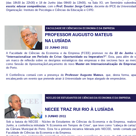
(das 18h30 às 22h30) e 18 de Junho (das 09h00 às 13h00), na Sala X3, um Seminário subordi
escola: educar competências
, com o
Prof. Doutor Jorge Castro
, docente do IPCE da Universidad
Organização: Instituto de Psicologia e Ciências da Educação e CIPD.
FACULDADE DE CIÊNCIAS DA ECONOMIA E DA EMPRESA
PROFESSOR AUGUSTO MATEUS
NA LUSÍADA
22 JUNHO 2011
A Faculdade de Ciências da Economia e da Empresa (FCEE) promove no dia
22 de Junho
u
“Internacionalizar em Período de Crise: Oportunidade ou Imperativo?”
. Esta, para além de 
um marco de reflexão sobre os desígnios estratégicos das empresas e dos sectores face ao merca
como Sessão de Apresentação/Lançamento do novo
Master em Internacionalização de Empresa
do Porto.
A Conferência contará com a presença do
Professor Augusto Mateus
, que, desta forma, apa
encabeçando um evento que pretende atrair à Universidade um leque alargado de empresários.
NÚCLEO DE ESTUDANTES DE CIÊNCIAS DA ECONOMIA E DA EMPRESA
NECEE TRAZ RUI RIO À LUSÍADA
3 JUNHO 2011
Sob a batuta do NECEE - Núcleo de Estudantes de Ciências da Economia e da Empresa, realizou
Junho, a conferência intitulada “A Economia em Tempos de Crise”, que teve como “cabeça de cartaz”
da Câmara Municipal do Porto. Esta foi a primeira iniciativa liderada pelo NECEE, tendo contado pa
Faculdade de Ciências da Economia e da Empresa.