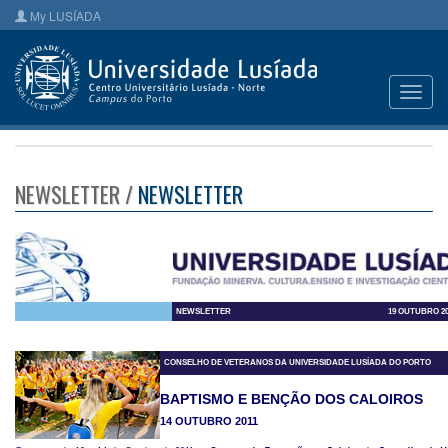
My LUSÍADA
Toggl
navig
NEWSLETTER /
NEWSLETTER
NEWSLETTER
19 OUTUBRO 20
CONSELHO DE VETERANOS DA UNIVERSIDADE LUSÍADA DO PORTO
BAPTISMO E BENÇÃO DOS CALOIROS
14 OUTUBRO 2011