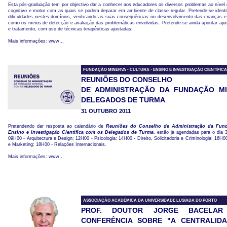
Esta pós-graduação tem por objectivo dar a conhecer aos educadores os diversos problemas ao nível 
cognitivo e motor com as quais se podem deparar em ambiente de classe regular. Pretende-se identif
dificuldades nestes domínios, verificando as suas consequências no desenvolvimento das crianças 
como os meios de detecção e avaliação das problemáticas envolvidas. Pretende-se ainda apontar aj
e tratamento, com uso de técnicas terapêuticas ajustadas.
Mais informações: www…
FUNDAÇÃO MINERVA - CULTURA - ENSINO E INVESTIGAÇÃO CIENTÍFICA
REUNIÕES DO CONSELHO
DE ADMINISTRAÇÃO DA FUNDAÇÃO M
DELEGADOS DE TURMA
31 OUTUBRO 2011
Pretendendo dar resposta ao calendário de
Reuniões do Conselho de Administração da Fund
Ensino e Investigação Científica com os Delegados de Turma
, estão já agendadas para o dia 
09H00 - Arquitectura e Design; 12H00 - Psicologia; 14H00 - Direito, Solicitadoria e Criminologia; 16
e Marketing; 18H00 - Relações Internacionais.
Mais informações: www…
ASSOCIAÇÃO ACADÉMICA DA UNIVERSIDADE LUSÍADA DO PORTO
PROF. DOUTOR JORGE BACELAR
CONFERÊNCIA SOBRE "A CENTRALIDA