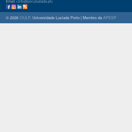
Email <
info@por.ulusiada.pt
>
© 2026
CIULP
, Universidade Lusíada Porto | Membro da
APESP