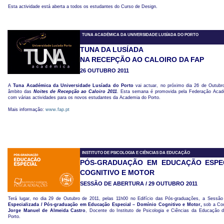
Esta actividade está aberta a todos os estudantes do Curso de Design.
TUNA ACADÉMICA DA UNIVERSIDADE LUSÍADA DO PORTO
TUNA DA LUSÍADA
NA RECEPÇÃO AO CALOIRO DA FAP
26 OUTUBRO 2011
A
Tuna Académica da Universidade Lusíada do Porto
vai actuar, no próximo dia 26 de Outubro
âmbito das
Noites de Recepção ao Caloiro 2011
. Esta semana é promovida pela Federação Acadé
com várias actividades para os novos estudantes da Academia do Porto.
Mais informação:
www.fap.pt
INSTITUTO DE PSICOLOGIA E CIÊNCIAS DA EDUCAÇÃO
PÓS-GRADUAÇÃO EM EDUCAÇÃO ESPEC
COGNITIVO E MOTOR
SESSÃO DE ABERTURA / 29 OUTUBRO 2011
Terá lugar, no dia 29 de Outubro de 2011, pelas 11h00 no Edifício das Pós-graduações, a Sessã
Especializada / Pós-graduação em Educação Especial – Domínio Cognitivo e Motor,
sob a Co
Jorge Manuel de Almeida Castro
, Docente do Instituto de Psicologia e Ciências da Educação 
Porto.