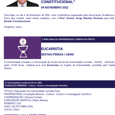
CONSTITUCIONAL"
04 NOVEMBRO 2011
Terá lugar, no dia 4 de Novembro de 2011, uma Conferência organizada pela Associação Académica 
Porto que contará, entre outros oradores, com o
Prof. Doutor Jorge Bacelar Gouveia
para fala
Direito Constitucional.
Programa: www…
CAPELANIA DA UNIVERSIDADE LUSÍADA DO PORTO
EUCARISTIA
SEXTAS-FEIRAS / 13H00
A Universidade Lusíada e a
Associação de Acção Social da Universidade Lusíada – AASUL - informam 
pelas 13:00 horas, celebrar-se-á uma
Eucaristia
na Capela da Universidade, presidida pelo Capel
Santos.
@ Universidade Lusíada do Porto, 2011
FUNDAÇÃO MINERVA - Cultura - Ensino e Investigação Científica
TÍTULO | Newsletter da Universidade Lusíada Porto
PROPRIETÁRIO | Fundação Minerva - Cultura - Ensino e Investigação Científica
COORDENAÇÃO | Susana Ferreira
CONCEPÇÃO GRÁFICA | Mário Moreira
NÚMERO | 214
DATA | 19 OUTUBRO 2011
LOCAL | Porto