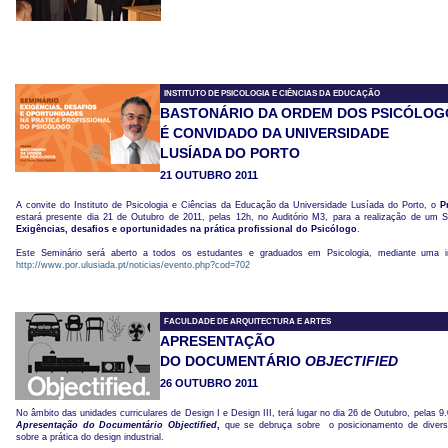
INSTITUTO DE PSICOLOGIA E CIÊNCIAS DA EDUCAÇÃO
BASTONÁRIO DA ORDEM DOS PSICÓLOG
É CONVIDADO DA UNIVERSIDADE
LUSÍADA DO PORTO
21 OUTUBRO 2011
A convite do Instituto de Psicologia e Ciências da Educação da Universidade Lusíada do Porto, o
P
estará presente dia 21 de Outubro de 2011, pelas 12h, no Auditório M3, para a realização de um 
Exigências, desafios e oportunidades na prática profissional do Psicólogo
.
Este Seminário será aberto a todos os estudantes e graduados em Psicologia, mediante uma insc
http://www.por.ulusiada.pt/noticias/evento.php?cod=702
FACULDADE DE ARQUITECTURA E ARTES
APRESENTAÇÃO
DO DOCUMENTÁRIO
OBJECTIFIED
26 OUTUBRO 2011
No âmbito das unidades curriculares de Design I e Design III, terá lugar no dia 26 de Outubro, pelas 9.
Apresentação do
Documentário Objectified
,
que se debruça sobre o posicionamento de diversos
sobre a prática do design industrial.