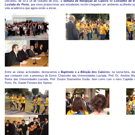
Decorreu, de 10 a 14 de Outubro de 2011, a
Semana de Recepção ao Caloiro
do
Conselho de Ve
Lusíada do Porto
, que visou proporcionar aos estudantes recém-chegados um ambiente acolhedor pa
vida académica que agora estão a iniciar.
Entre as várias actividades, destacamos o
Baptismo e a Bênção dos Caloiros
, na sexta-feira, d
que contaram com a presença do Exmo. Chanceler das Universidades Lusíada, Prof. Dr. António Mar
Reitor das Universidades Lusíada, Prof. Doutor Diamantino Durão, bem como com o novo Capelão 
Porto, Pe. Daniel Ferreira dos Santos.