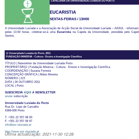
CAPELANIA DA UNIVERSIDADE LUSÍADA DO PORTO
EUCARISTIA
SEXTAS-FEIRAS / 13H00
A Universidade Lusíada e a
Associação de Acção Social da Universidade Lusíada – AASUL - informam 
pelas 13:00 horas, celebrar-se-á uma
Eucaristia
na Capela da Universidade, presidida pelo Capel
Santos.
@ Universidade Lusíada do Porto, 2011
FUNDAÇÃO MINERVA - Cultura - Ensino e Investigação Científica
TÍTULO | Newsletter da Universidade Lusíada Porto
PROPRIETÁRIO | Fundação Minerva - Cultura - Ensino e Investigação Científica
COORDENAÇÃO | Susana Ferreira
CONCEPÇÃO GRÁFICA | Mário Moreira
NÚMERO | 215
DATA | 26 OUTUBRO 2011
LOCAL | Porto
SUBSCREVA
AQUI
A NEWSLETTER
anular
subscrição
Universidade Lusíada do Porto
Rua Dr. Lopo de Carvalho
4369-006 Porto
T. +351 22 557 08 00
F. +351 22 557 09 97
info@por.ulusiada.pt
http://www.por.ulusiada.pt
Última actualização: 2021-11-30 12:28