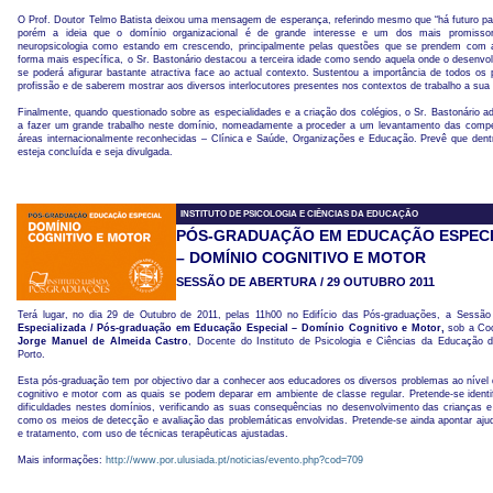
O Prof. Doutor Telmo Batista deixou uma mensagem de esperança, referindo mesmo que “há futuro pa
porém a ideia que o domínio organizacional é de grande interesse e um dos mais promisso
neuropsicologia como estando em crescendo, principalmente pelas questões que se prendem com a
forma mais específica, o Sr. Bastonário destacou a terceira idade como sendo aquela onde o desenvo
se poderá afigurar bastante atractiva face ao actual contexto. Sustentou a importância de todos os 
profissão e de saberem mostrar aos diversos interlocutores presentes nos contextos de trabalho a sua 
Finalmente, quando questionado sobre as especialidades e a criação dos colégios, o Sr. Bastonário a
a fazer um grande trabalho neste domínio, nomeadamente a proceder a um levantamento das compe
áreas internacionalmente reconhecidas – Clínica e Saúde, Organizações e Educação. Prevê que dent
esteja concluída e seja divulgada.
INSTITUTO DE PSICOLOGIA E CIÊNCIAS DA EDUCAÇÃO
PÓS-GRADUAÇÃO EM EDUCAÇÃO ESPEC
– DOMÍNIO COGNITIVO E MOTOR
SESSÃO DE ABERTURA / 29 OUTUBRO 2011
Terá lugar, no dia 29 de Outubro de 2011, pelas 11h00 no Edifício das Pós-graduações, a Sessã
Especializada / Pós-graduação em Educação Especial – Domínio Cognitivo e Motor,
sob a Co
Jorge Manuel de Almeida Castro
, Docente do Instituto de Psicologia e Ciências da Educação 
Porto.
Esta pós-graduação tem por objectivo dar a conhecer aos educadores os diversos problemas ao nível 
cognitivo e motor com as quais se podem deparar em ambiente de classe regular. Pretende-se identif
dificuldades nestes domínios, verificando as suas consequências no desenvolvimento das crianças 
como os meios de detecção e avaliação das problemáticas envolvidas. Pretende-se ainda apontar aj
e tratamento, com uso de técnicas terapêuticas ajustadas.
Mais informações:
http://www.por.ulusiada.pt/noticias/evento.php?cod=709