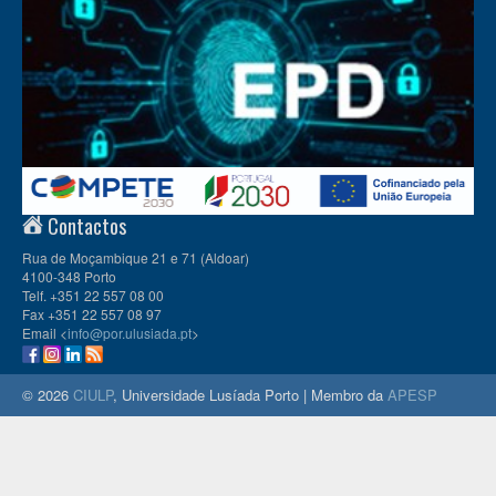
Contactos
Rua de Moçambique 21 e 71 (Aldoar)
4100-348 Porto
Telf. +351 22 557 08 00
Fax +351 22 557 08 97
Email <
info@por.ulusiada.pt
>
© 2026
CIULP
, Universidade Lusíada Porto | Membro da
APESP