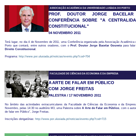
ASSOCIAÇÃO ACADÉMICA DA UNIVERSIDADE LUSÍADA DO PORTO
PROF. DOUTOR JORGE BACELAR
CONFERÊNCIA SOBRE "A CENTRALIDA
CONSTITUCIONAL"
04 NOVEMBRO 2011
Terá lugar, no dia 4 de Novembro de 2011, uma Conferência organizada pela Associação Académica 
Porto que contará, entre outros oradores, com o
Prof. Doutor Jorge Bacelar Gouveia
para fala
Direito Constitucional
.
Programa:
http://www.por.ulusiada.pt/noticias/evento.php?cod=704
FACULDADE DE CIÊNCIAS DA ECONOMIA E DA EMPRESA
A ARTE DE FALAR EM PÚBLICO
COM JORGE FREITAS
PALESTRA / 17 NOVEMBRO 2011
No âmbito das actividades extracurriculares da Faculdade de Ciências da Economia e da Empresa
Novembro, pelas 14:30 no auditório M3, uma Palestra sobre
A Arte de Falar em Público
, com o autor
de falar em Público”, Jorge Freitas.
Inscrições obrigatórias:
http://www.por.ulusiada.pt/noticias/evento.php?cod=715