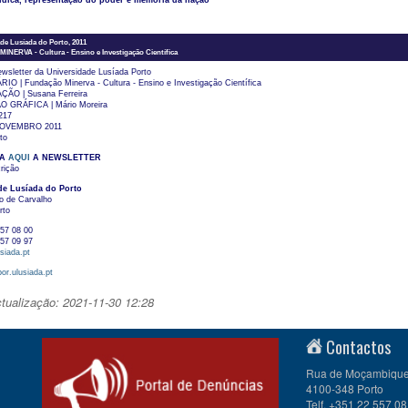
ldica, representação do poder e memória da nação
de Lusíada do Porto, 2011
ERVA - Cultura - Ensino e Investigação Científica
wsletter da Universidade Lusíada Porto
O | Fundação Minerva - Cultura - Ensino e Investigação Científica
O | Susana Ferreira
GRÁFICA | Mário Moreira
217
NOVEMBRO 2011
to
VA
AQUI
A NEWSLETTER
rição
de Lusíada do Porto
o de Carvalho
rto
557 08 00
557 09 97
siada.pt
or.ulusiada.pt
ctualização: 2021-11-30 12:28
Contactos
Rua de Moçambique 
4100-348 Porto
Telf. +351 22 557 08