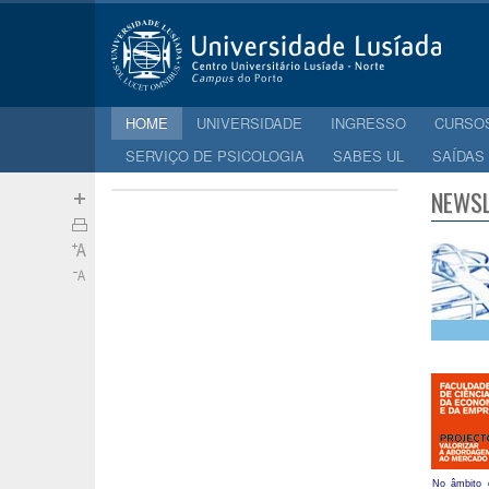
HOME
UNIVERSIDADE
INGRESSO
CURSO
SERVIÇO DE PSICOLOGIA
SABES UL
SAÍDAS
NEWSL
No âmbito d