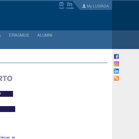
My LUSÍADA
mail
moodle
A
ERASMUS
ALUMNI
7
Ciências da