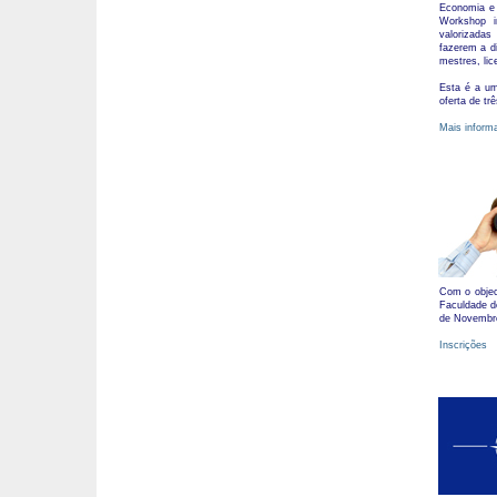
Economia e
Workshop in
valorizadas
fazerem a d
mestres, lic
Esta é a uma
oferta de tr
Mais inform
Com o objec
Faculdade d
de Novembro
Inscrições