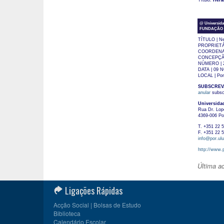
Título:
Herá
@ Universida
FUNDAÇÃO MIN
TÍTULO | Ne
PROPRIETÁRI
COORDENAÇÃ
CONCEPÇÃO 
NÚMERO | 
DATA | 09 
LOCAL | Por
SUBSCRE
anular
subsc
Universida
Rua Dr. Lop
4369-006 Po
T. +351 22 
F. +351 22 
info@por.ulu
http://www.p
Última a
Ligações Rápidas
Acção Social | Bolsas de Estudo
Biblioteca
Calendário Escolar