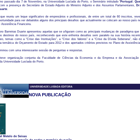
 no passado dia 7 de Novembro, na Universidade Lusíada do Porto, o Seminário intitulado “
Portugal: Qu
com a presença do Secretário de Estado Adjunto do Ministro Adjunto e dos Assuntos Parlamentares,
Dr
uarte
.
, que reuniu um leque significativo de empresários e profissionais, de entre um total de 60 inscritos, re
ortunidade para ver debatidos alguns dos principais desafios que actualmente se colocam ao nosso país n
Assistência Financeira.
iano Barreiras Duarte apresentou aquelas que se afiguram como as principais mudanças de paradigma que 
s destinos do nosso país, reconhecendo que este enfrenta desafios sem paralelo na sua história recent
eo, temas como a “Crise das Instituições”, a “Crise dos Valores” e a “Crise da Dívida Soberana”, não 
a temática do Orçamento de Estado para 2012 e dos apertados critérios previstos no Plano de Assistência
rminou com uma interessante sessão de perguntas e respostas.
a teve organização conjunta da Faculdade de Ciências da Economia e da Empresa e da Associação 
da Universidade Lusíada do Porto.
UNIVERSIDADE LUSÍADA EDITORA
NOVA PUBLICAÇÃO
l Metelo de Seixas