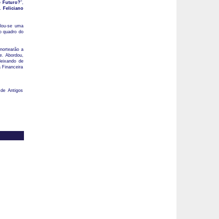
e Futuro?
”,
. Feliciano
velou-se uma
o quadro do
nortearão a
e. Abordou,
deixando de
 Financeira
de Antigos