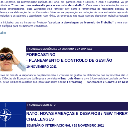
 da Empresa, da Universidade Lusíada do Porto, em parceria com a SHARE e com a Randstad, vai p
titulado “
Como ser uma mais-valia para o mercado de trabalho
”. Com uma clara orientação nas c
 pelos empregadores, este Workshop visa fornecer
soft skills
e ferramentas de marketing pessoal pa
iferença na elaboração de um
Curriculum Vitae
ou na preparação e condução de uma entrevista, ajudand
enciados e estudantes a abordarem, com êxito, as empresas nas quais sempre desejaram trabalhar/estagia
 iniciativa que se insere no Projecto “
Valorizar a abordagem ao Mercado de Trabalho
” e tem com
ês estágios para os melhores candidatos.
ações
FACULDADE DE CIÊNCIAS DA ECONOMIA E DA EMPRESA
FORECASTING
- PLANEAMENTO E CONTROLO DE GESTÃO
10 NOVEMBRO 2011
tivo de discutir a importância do planeamento e controlo de gestão na elaboração dos orçamentos das 
e Ciências da Economia e da Empresa convidou o
Eng. Luís Guerra
a vir à Universidade Lusíada do Port
, pelas 18H00 no auditório M3, para falar sobre o tema
Forecasting – Planeamento e Controlo de Gest
FACULDADE DE DIREITO
NATO: NOVAS AMEAÇAS E DESAFIOS / NEW THREA
CHALLENGES
SEMINÁRIO INTERNACIONAL / 18 NOVEMBRO 2011