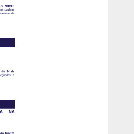
TO: NOVAS
ade Lusíada
vatório de
o dia
24 de
Segundos, a
IA NA
 do Direito