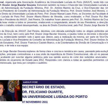
nal,
organizada pela Associação Académica da Universidade Lusíada do Porto (AAULP), tendo tido com
f. Doutor Jorge Bacelar Gouveia
. Estiveram também na mesa o Chanceler das Universidades Lusíada e
 de Administração da Fundação Minerva, Prof. Dr. António Martins da Cruz, o Vice-Chanceler das Un
ice-Presidente do Conselho de Administração da Fundação Minerva, Prof. Doutor António José Moreira, o 
 Direito da Universidade Lusíada do Porto, Prof. Doutor Manuel Lopes Porto, os Docentes da Faculdade de
e Lusíada do Porto Prof. Doutor Alberto Ribeiro de Almeida, como moderador, e Prof. Doutor Rui Ma
nda o Presidente da AAULP, Joel Pereira. Os trabalhos foram abertos pelo Prof. Dr. António Martins da C
 boas vindas a todos os presentes, enaltecendo e congratulando, através do seu Presidente, a direcçã
ém o trabalho notável desempenhado, na área do Direito Constitucional, pelo Prof. Doutor Jorge Bacelar G
e da Direcção da AAULP, Joel Pereira, devolveu com elevada satisfação todos os elogios proferidos pel
tins da Cruz, bem como pelo Prof. Doutor Jorge Bacelar Gouveia, e saudou todos os docentes e discente
cia, evidenciando também todo o apoio que obteve, para a realização da mesma, por parte do Vice-Ch
es Lusíada e Vice-Presidente do Conselho de Administração da Fundação Minerva, Prof. Doutor António Jo
 do Estudante, Prof. Doutor Francisco Castelo Branco, e da Coordenadora da Divisão de Comunicação e 
ira, e de toda a sua equipa.
tor Jorge Bacelar Gouveia explanou de forma clara e concisa a temática em causa, passando pela evolução
nições, principais controvérsias e a sua visão da importância do Direito Constitucional, não só no pass
, acabando por suscitar alguma polémica pela sua opinião acerca do corte dos subsídios anunciados 
âmbito do orçamento de Estado para 2012. Respondeu com clareza a todas as questões pertinentes co
interessada, que lotou por completo o auditório.
AAEULP / FCEE
SECRETÁRIO DE ESTADO,
DR. FELICIANO DUARTE,
NA UNIVERSIDADE LUSÍADA DO PORTO
07 NOVEMBRO 2011