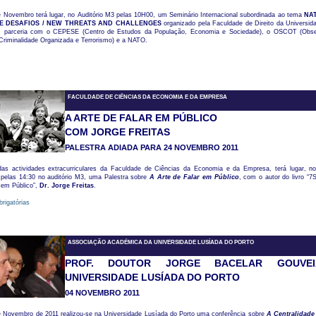
e Novembro terá lugar, no Auditório M3 pelas 10H00, um Seminário Internacional subordinada ao tema
NA
E DESAFIOS / NEW THREATS AND CHALLENGES
organizado pela Faculdade de Direito da Universid
m parceria com o CEPESE (Centro de Estudos da População, Economia e Sociedade), o OSCOT (Obser
Criminalidade Organizada e Terrorismo) e a NATO.
FACULDADE DE CIÊNCIAS DA ECONOMIA E DA EMPRESA
A ARTE DE FALAR EM PÚBLICO
COM JORGE FREITAS
PALESTRA ADIADA PARA 24 NOVEMBRO 2011
as actividades extracurriculares da Faculdade de Ciências da Economia e da Empresa, terá lugar, n
 pelas 14:30 no auditório M3, uma Palestra sobre
A Arte de Falar em Público
, com o autor do livro “7
r em Público”,
Dr.
Jorge Freitas
.
brigatórias
ASSOCIAÇÃO ACADÉMICA DA UNIVERSIDADE LUSÍADA DO PORTO
PROF. DOUTOR JORGE BACELAR GOUVE
UNIVERSIDADE LUSÍADA DO PORTO
04 NOVEMBRO 2011
e Novembro de 2011 realizou-se na Universidade Lusíada do Porto uma conferência sobre
A Centralidade