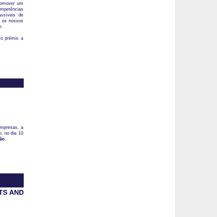
romover um
ompetências
ssíveis de
o os nossos
r.
o prémio a
empresas, a
o, no dia 10
ão.
TS AND