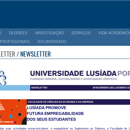
S
DEGREES
INVESTIGAÇÃO
SERVIÇOS
VIDA ACADÉMIC
 PROFISSIONAIS
VOLUNTARIADO
ETTER /
NEWSLETTER
NEWSLETTER
09 NOVEMBRO 2011 | NÚMERO 21
FACULDADE DE CIÊNCIAS DA ECONOMIA E DA EMPRESA
LUSÍADA PROMOVE
FUTURA
EMPREGABILIDADE
DOS SEUS ESTUDANTES
as suas actividades extracurriculares, e enquadrável no Suplemento ao Diploma, a Faculdade de 