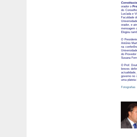
Constitucio
orador o
Pro
do Conselho
Lusíada e V
Faculdade de
Universidad
orador, e ai
mensagem de
Elogiou tamb
O President
António Mar
na conferên
Universidad
do Provedor
Susana Ferre
O Prof. Dou
breves defi
actualidade
governo no 
uma plateia 
Fotografias