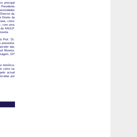
o principal
 Presidente
iversidades
Director da
 Direito da
rrana, como
ruz, com uma
o da AAULP.
ouveia.
o Prof. Dr.
s presentes
anceler das
sé Moreira,
Imagem, Drª
 histórica,
ado como na
pelo actual
locadas por