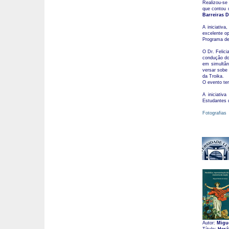
Realizou-se
que contou 
Barreiras D
A iniciativa
excelente op
Programa de 
O Dr. Felic
condução do
em simultân
versar sobe 
da Troika.
O evento te
A iniciativ
Estudantes 
Fotografias
Autor:
Migue