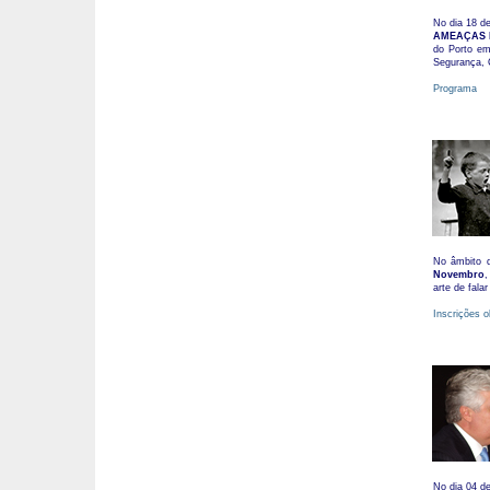
No dia 18 d
AMEAÇAS 
do Porto e
Segurança, 
Programa
No âmbito d
Novembro
,
arte de fala
Inscrições o
No dia 04 d