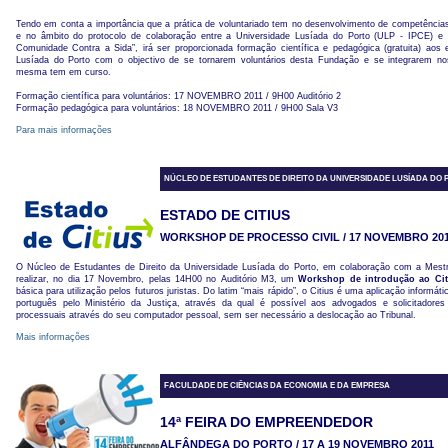
Tendo em conta a importância que a prática de voluntariado tem no desenvolvimento de competências 
e no âmbito do protocolo de colaboração entre a Universidade Lusíada do Porto (ULP - IPCE) e
Comunidade Contra a Sida”, irá ser proporcionada formação científica e pedagógica (gratuita) aos
Lusíada do Porto com o objectivo de se tornarem voluntários desta Fundação e se integrarem no
mesma tem em curso.
Formação científica para voluntários: 17 NOVEMBRO 2011 / 9H00 Auditório 2
Formação pedagógica para voluntários: 18 NOVEMBRO 2011 / 9H00 Sala V3
Para mais informações
NÚCLEO DE ESTUDANTES DE DIREITO DA UNIVERSIDADE LUSÍADA DO 
ESTADO DE CITIUS
WORKSHOP DE PROCESSO CIVIL / 17 NOVEMBRO 20
O Núcleo de Estudantes de Direito da Universidade Lusíada do Porto, em colaboração com a Mestr
realizar, no dia 17 Novembro, pelas 14H00 no Auditório M3, um
Workshop de introdução ao Cit
básica para utilização pelos futuros juristas. Do latim “mais rápido”, o Citius é uma aplicação informá
português pelo Ministério da Justiça, através da qual é possível aos advogados e solicitadores
processuais através do seu computador pessoal, sem ser necessário a deslocação ao Tribunal.
Mais informações
FACULDADE DE CIÊNCIAS DA ECONOMIA E DA EMPRESA
14ª FEIRA DO EMPREENDEDOR
ALFÂNDEGA DO PORTO / 17 A 19 NOVEMBRO 2011