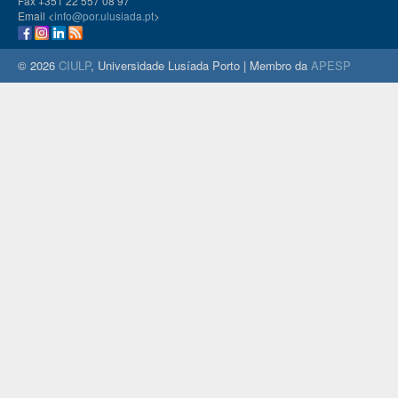
Fax +351 22 557 08 97
Email <
info@por.ulusiada.pt
>
© 2026
CIULP
, Universidade Lusíada Porto | Membro da
APESP