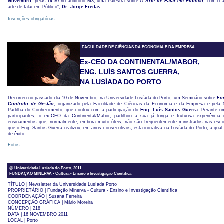
Novembro
, pelas 14:30 no auditório M3, uma Palestra sobre
A Arte de Falar em Público
, com o a
arte de falar em Público”,
Dr.
Jorge Freitas
.
Inscrições obrigatórias
FACULDADE DE CIÊNCIAS DA ECONOMIA E DA EMPRESA
Ex-CEO DA CONTINENTAL/MABOR,
ENG. LUÍS SANTOS GUERRA,
NA LUSÍADA DO PORTO
Decorreu no passado dia 10 de Novembro, na Universidade Lusíada do Porto, um Seminário sobre
Fo
Controlo de Gestão
, organizado pela Faculdade de Ciências da Economia e da Empresa e pela 
Partilha do Conhecimento, que contou com a participação do
Eng. Luís Santos Guerra
. Perante u
participantes, o ex-CEO da Continental/Mabor, partilhou a sua já longa e frutuosa experiência
ensinamentos que, normalmente, embora muito úteis, não são frequentemente ministrados nas escola
que o Eng. Santos Guerra realizou, em anos consecutivos, esta iniciativa na Lusíada do Porto, a qual
de êxito.
Fotos
@ Universidade Lusíada do Porto, 2011
FUNDAÇÃO MINERVA - Cultura - Ensino e Investigação Científica
TÍTULO | Newsletter da Universidade Lusíada Porto
PROPRIETÁRIO | Fundação Minerva - Cultura - Ensino e Investigação Científica
COORDENAÇÃO | Susana Ferreira
CONCEPÇÃO GRÁFICA | Mário Moreira
NÚMERO | 218
DATA | 16 NOVEMBRO 2011
LOCAL | Porto