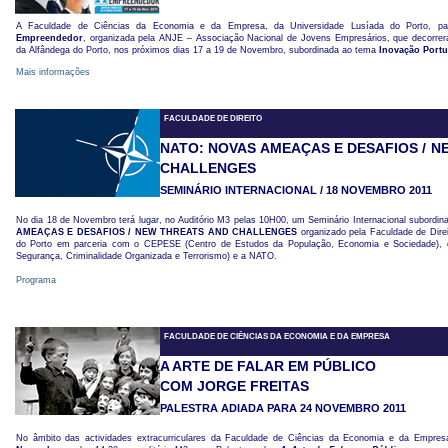
A Faculdade de Ciências da Economia e da Empresa, da Universidade Lusíada do Porto, pa
Empreendedor
, organizada pela ANJE – Associação Nacional de Jovens Empresários, que decorre
da Alfândega do Porto, nos próximos dias 17 a 19 de Novembro, subordinada ao tema
Inovação
Portu
Mais informações
FACULDADE DE DIREITO
NATO: NOVAS AMEAÇAS E DESAFIOS / N
CHALLENGES
SEMINÁRIO INTERNACIONAL / 18 NOVEMBRO 2011
No dia 18 de Novembro terá lugar, no Auditório M3 pelas 10H00, um Seminário Internacional subordi
AMEAÇAS E DESAFIOS / NEW THREATS AND CHALLENGES
organizado pela Faculdade de Dire
do Porto em parceria com o CEPESE (Centro de Estudos da População, Economia e Sociedade),
Segurança, Criminalidade Organizada e Terrorismo) e a NATO.
Programa
FACULDADE DE CIÊNCIAS DA ECONOMIA E DA EMPRESA
A ARTE DE FALAR EM PÚBLICO
COM JORGE FREITAS
PALESTRA ADIADA PARA 24 NOVEMBRO 2011
No âmbito das actividades extracurriculares da Faculdade de Ciências da Economia e da Empresa