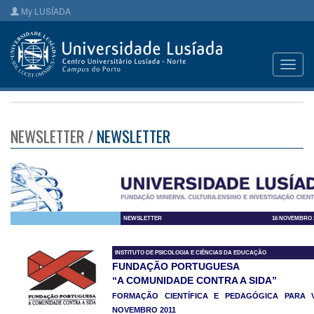
My LUSÍADA
Toggl
navig
NEWSLETTER /
NEWSLETTER
NEWSLETTER
16 NOVEMBRO 2
INSTITUTO DE PSICOLOGIA E CIÊNCIAS DA EDUCAÇÃO
FUNDAÇÃO PORTUGUESA
“A COMUNIDADE CONTRA A SIDA”
FORMAÇÃO CIENTÍFICA E PEDAGÓGICA PARA V
NOVEMBRO 2011