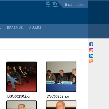
My LUSÍADA
mail
moodle
A
ERASMUS
ALUMNI
DSC00250.jpg
DSC00252.jpg