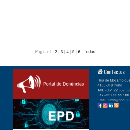
Página 1 |
2
|
3
|
4
|
5
|
6
|
Todas
Contactos
Rua de Moçambique 
4100-348 Porto
Telf. +351 22 557 08
Fax +351 22 557 08
Email <
info@por.ulu