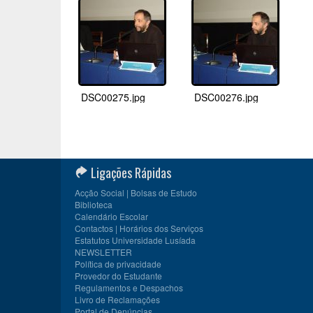
DSC00275.jpg
DSC00276.jpg
Ligações Rápidas
Acção Social | Bolsas de Estudo
Biblioteca
Calendário Escolar
Contactos | Horários dos Serviços
Estatutos Universidade Lusíada
NEWSLETTER
Política de privacidade
Provedor do Estudante
Regulamentos e Despachos
Livro de Reclamações
Portal de Denúncias