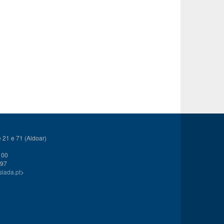
21 e 71 (Aldoar)
 00
 97
siada.pt
>