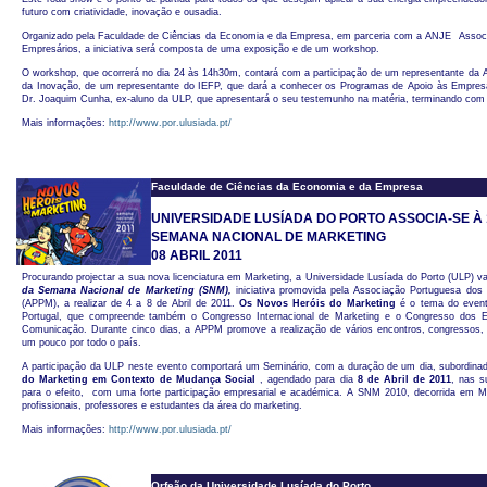
futuro com criatividade, inovação e ousadia.
Organizado pela Faculdade de Ciências da Economia e da Empresa, em parceria com a ANJE  Assoc
Empresários, a iniciativa será composta de uma exposição e de um workshop.
O workshop, que ocorrerá no dia 24 às 14h30m, contará com a participação de um representante da
da Inovação, de um representante do IEFP, que dará a conhecer os Programas de Apoio às Empres
Dr. Joaquim Cunha, ex-aluno da ULP, que apresentará o seu testemunho na matéria, terminando com
Mais informações:
http://www.por.ulusiada.pt/
Faculdade de Ciências da Economia e da Empresa
UNIVERSIDADE LUSÍADA DO PORTO ASSOCIA-SE À 
SEMANA NACIONAL DE MARKETING
0
8 ABRIL 2011
Procurando projectar a sua nova licenciatura em Marketing, a Universidade Lusíada do Porto (ULP) v
da Semana Nacional de Marketing (SNM),
iniciativa promovida pela Associação Portuguesa dos 
(APPM), a realizar de 4 a 8 de Abril de 2011.
Os Novos Heróis do Marketing
é o tema do event
Portugal, que compreende também o Congresso Internacional de Marketing e o Congresso dos E
Comunicação. Durante cinco dias, a APPM promove a realização de vários encontros, congressos, 
um pouco por todo o país.
A participação da ULP neste evento comportará um Seminário, com a duração de um dia, subordin
do Marketing em Contexto de Mudança Social
, agendado para dia
8 de Abril de 2011
, nas s
para o efeito, com uma forte participação empresarial e académica. A SNM 2010, decorrida em Ma
profissionais, professores e estudantes da área do marketing.
Mais informações:
http://www.por.ulusiada.pt/
Orfeão da Universidade Lusíada do Porto