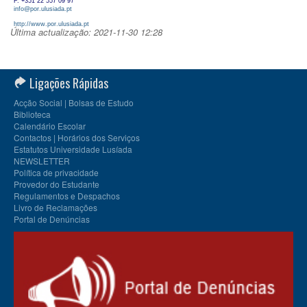
F. +351 22 557 09 97
info@por.ulusiada.pt
http://www.por.ulusiada.pt
Última actualização: 2021-11-30 12:28
Ligações Rápidas
Acção Social | Bolsas de Estudo
Biblioteca
Calendário Escolar
Contactos | Horários dos Serviços
Estatutos Universidade Lusíada
NEWSLETTER
Política de privacidade
Provedor do Estudante
Regulamentos e Despachos
Livro de Reclamações
Portal de Denúncias