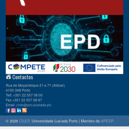
Contactos
Rua de Moçambique 21 e 71 (Aldoar)
4100-348 Porto
Telf. +351 22 557 08 00
Fax +351 22 557 08 97
Email <
info@por.ulusiada.pt
>
© 2026
CIULP
, Universidade Lusíada Porto | Membro da
APESP