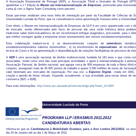
A Associação Empresarial de Portugal (AEP), a Associação Têxtil e Vestuário de Portugal (ATP
apadrinhar a 1.ª Edição do
Master em Internacionalização de Empresas
, promovido pela Universid
conta já com a Sigma Team Consulting como parceiro.
Estas parcerias sinalizam uma nova linha de orientação por parte da Faculdade de Ciências da
Universidade Lusíada do Porto, que se consubstancia numa aproximação frutuosa entre a Universidade
Com efeito, o Master em Internacionalização de Empresas da ULP é um curso arquitectado com o obje
de mercado, sendo diferenciador pelo facto de procurar dar uma visão holística desta probl
tradicional saber teórico/académico de um incontornável enfoque pragmático, procurando, para o efei
que melhor consigam ajudar a emprestar esses ensinamentos aos nossos estudantes/empresários.
Esta colaboração traduzir-se-á: i) no desenvolvimento conjunto de
seminários
temátic
estudantes/empresários valiosos testemunhos
,
ii) no envolvimento de
especialistas
, de reconhec
lectiva do Curso e iii) na apresentação e disponibilização de soluções facilitadoras do processo de int
A
AEP
é uma associação nacional, de âmbito multissectorial, fundada há 161 anos e que conta c
associadas, tendo como uma das suas principais actividades o apoio à internacionalização e prom
Associação Patronal, de âmbito nacional, que agrupa cerca de 600 empresas de toda a fileira têxtil 
conjunto, asseguram mais de 45.000 postos de trabalho e quase 3.000 milhões de euros de facturaçã
valor destinado aos mercados de exportação. Por sua vez, a
Exponor Digital
, criada em 2001, 
criação e gestão de feiras virtuais. Expande, actualmente, a sua actividade para novas áreas de 
commerce (B2C e B2B).
Para mais informações:
http://www.por.ulusiada.pt/noticias/artigo.php?news_id=1903
Universidade Lusíada do Porto
PROGRAMA LLP / ERASMUS 2011.2012
CANDIDATURAS ABERTAS
Informa-se que as
Candidaturas à Mobilidade Erasmus, para o Ano Lectivo 2011/2012
, se enco
dia 24 de Janeiro até ao dia 1 de Março de 2011.