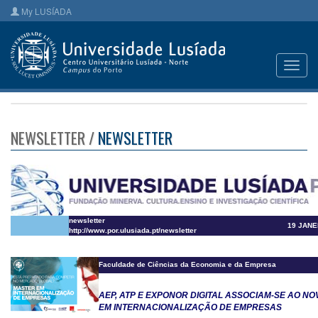
My LUSÍADA
Toggl
navig
NEWSLETTER /
NEWSLETTER
newsletter
19 JANE
http://www.por.ulusiada.pt/newsletter
Faculdade de Ciências da Economia e da Empresa
AEP, ATP E EXPONOR DIGITAL ASSOCIAM-SE AO N
EM INTERNACIONALIZAÇÃO DE EMPRESAS