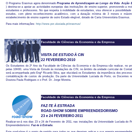
O Programa Erasmus agora denominado
Programa de Aprendizagem ao Longo da Vida  Acção
) destina-se a apoiar as actividades europeias das instituições de ensino superior, promovendo a mo
estudantes e professores. No que respeita à mobilidade de estudantes, visa oferecer a possibilidade
estudos, com pleno reconhecimento académico, com a duração mínima de 3 meses e máxim
estabelecimento de ensino superior de outro Estado elegível, dotado de Carta Universitária Erasmus.
Para mais informações:
http://www.por.ulusiada.pt/erasmus/
Faculdade de Ciências da Economia e da Empresa
VISITA DE ESTUDO À CIN
22 FEVEREIRO 2010
Os Estudantes do 2º Ano da Faculdade de Ciências da Economia e da Empresa vão realizar, no pró
pelas 10H00, uma Visita de Estudo às instalações da CIN, no âmbito da unidade curricular de Contabi
será acompanhada pelo Engº Ricardo Silva, que elucidará os Estudantes da importância dos processo
contabilização de custos de produção. Da parte da Universidade Lusíada do Porto, os Docentes re
Doutora Paula Rodrigues e o Prof. Dr. Jorge Moreira.
Faculdade de Ciências da Economia e da Empresa
FAZ-TE À ESTRADA
ROAD-SHOW SOBRE EMPREENDEDORISMO
23 e 24 FEVEREIRO 2011
Realizar-se-á nos dias 23 e 24 de Fevereiro de 2011, nas instalações da Universidade Lusíada do
Empreendedorismo:
Faz-te à Estrada
.
Este road-show é o ponto de partida para todos os que desejam aplicar a sua energia empreendedo