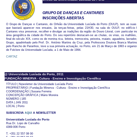
GRUPO DE DANÇAS E CANTARES
INSCRIÇÕES ABERTAS
O Grupo de Danças e Cantares, do Orfeão da Universidade Lusíada do Porto (OULP), tem as suas i
que bastará aparecer nos ensaios, às terças-feiras, pelas 21H30, na sala do OULP, no edifíc
Cantares visa preservar, recolher e divulgar as tradições da região do Douro Litoral, com particular i
área geográfica da cidade do Porto. Do seu repertório destacam-se as chulas, os viras, os malhões,
final do século XIX, como os de menina rica, leiteira, tremoceira, peixeira, maiato, aguadeira, lavrador
Grupo, apadrinhado pelo Prof. Dr. António Martins da Cruz, pela Professora Doutora Branca Martin
pelo Rancho de Paranhos, teve a sua primeira actuação, no Porto, em 21 de Março de 1993 e organiz
de Folclore da Universidade Lusíada, a 1 de Maio de 1994.
CARTAZ
@ Universidade Lusíada do Porto, 2011
FUNDAÇÃO MINERVA - Cultura - Ensino e Investigação Científica
TÍTULO | Newsletter da Universidade Lusíada Porto
PROPRIETÁRIO | Fundação Minerva - Cultura - Ensino e Investigação Científica
COORDENAÇÃO | Susana Ferreira
CONCEPÇÃO GRÁFICA | Mário Moreira
NÚMERO | 185
DATA | JAN 2011
LOCAL | Porto
SUBSCREVA
AQUI
A NEWSLETTER
Universidade Lusíada do Porto
Rua Dr. Lopo de Carvalho
4369-006 Porto
T. +351 22 557 08 00