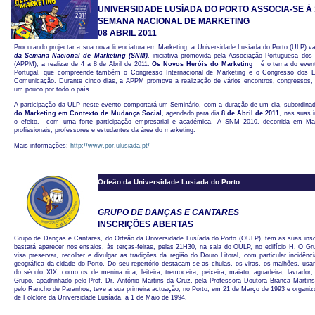
UNIVERSIDADE LUSÍADA DO PORTO ASSOCIA-SE À 
SEMANA NACIONAL DE MARKETING
08 ABRIL 2011
Procurando projectar a sua nova licenciatura em Marketing, a Universidade Lusíada do Porto (ULP) v
da Semana Nacional de Marketing (SNM),
iniciativa promovida pela Associação Portuguesa dos 
(APPM), a realizar de 4 a 8 de Abril de 2011.
Os Novos Heróis do Marketing
é o tema do event
Portugal, que compreende também o Congresso Internacional de Marketing e o Congresso dos E
Comunicação. Durante cinco dias, a APPM promove a realização de vários encontros, congressos, 
um pouco por todo o país.
A participação da ULP neste evento comportará um Seminário, com a duração de um dia, subordin
do Marketing em Contexto de Mudança Social
, agendado para dia
8 de Abril de 2011
, nas suas 
o efeito, com uma forte participação empresarial e académica. A SNM 2010, decorrida em Mai
profissionais, professores e estudantes da área do marketing.
Mais informações:
http://www.por.ulusiada.pt/
Orfeão da Universidade Lusíada do Porto
GRUPO DE DANÇAS E CANTARES
INSCRIÇÕES ABERTAS
Grupo de Danças e Cantares, do Orfeão da Universidade Lusíada do Porto (OULP), tem as suas insc
bastará aparecer nos ensaios, às terças-feiras, pelas 21H30, na sala do OULP, no edifício H. O 
visa preservar, recolher e divulgar as tradições da região do Douro Litoral, com particular incidên
geográfica da cidade do Porto. Do seu repertório destacam-se as chulas, os viras, os malhões, usand
do século XIX, como os de menina rica, leiteira, tremoceira, peixeira, maiato, aguadeira, lavrador,
Grupo, apadrinhado pelo Prof. Dr. António Martins da Cruz, pela Professora Doutora Branca Martin
pelo Rancho de Paranhos, teve a sua primeira actuação, no Porto, em 21 de Março de 1993 e organiz
de Folclore da Universidade Lusíada, a 1 de Maio de 1994.