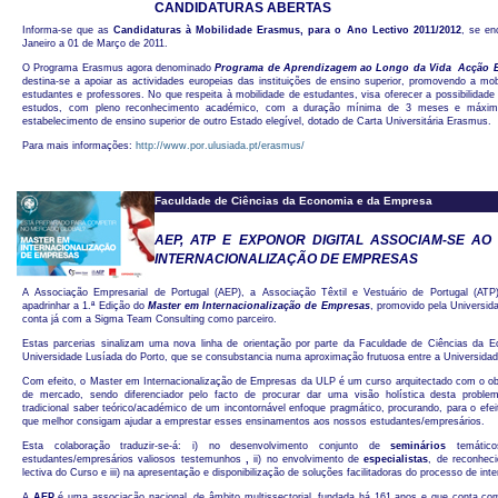
CANDIDATURAS ABERTAS
Informa-se que as
Candidaturas à Mobilidade Erasmus, para o Ano Lectivo 2011/2012
, se en
Janeiro a 01 de Março de 2011.
O Programa Erasmus agora denominado
Programa de Aprendizagem ao Longo da Vida  Acção
destina-se a apoiar as actividades europeias das instituições de ensino superior, promovendo a mob
estudantes e professores. No que respeita à mobilidade de estudantes, visa oferecer a possibilidade
estudos, com pleno reconhecimento académico, com a duração mínima de 3 meses e máxim
estabelecimento de ensino superior de outro Estado elegível, dotado de Carta Universitária Erasmus.
Para mais informações:
http://www.por.ulusiada.pt/erasmus/
Faculdade de Ciências da Economia e da Empresa
AEP, ATP E EXPONOR DIGITAL ASSOCIAM-SE A
INTERNACIONALIZAÇÃO DE EMPRESAS
A Associação Empresarial de Portugal (AEP), a Associação Têxtil e Vestuário de Portugal (ATP
apadrinhar a 1.ª Edição do
Master em Internacionalização de Empresas
, promovido pela Universid
conta já com a Sigma Team Consulting como parceiro.
Estas parcerias sinalizam uma nova linha de orientação por parte da Faculdade de Ciências da
Universidade Lusíada do Porto, que se consubstancia numa aproximação frutuosa entre a Universidade
Com efeito, o Master em Internacionalização de Empresas da ULP é um curso arquitectado com o obje
de mercado, sendo diferenciador pelo facto de procurar dar uma visão holística desta probl
tradicional saber teórico/académico de um incontornável enfoque pragmático, procurando, para o efei
que melhor consigam ajudar a emprestar esses ensinamentos aos nossos estudantes/empresários.
Esta colaboração traduzir-se-á: i) no desenvolvimento conjunto de
seminários
temátic
estudantes/empresários valiosos testemunhos
,
ii) no envolvimento de
especialistas
, de reconhec
lectiva do Curso e iii) na apresentação e disponibilização de soluções facilitadoras do processo de int
A
AEP
é uma associação nacional, de âmbito multissectorial, fundada há 161 anos e que conta c