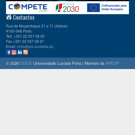
Contactos
Rua de Moçambique 21 e 71 (Aldoar)
4100-348 Porto
Telf. +351 22 557 08 00
Fax +351 22 557 08 97
Email <
info@por.ulusiada.pt
>
© 2026
CIULP
, Universidade Lusíada Porto | Membro da
APESP