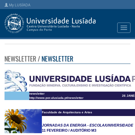
My LUSÍADA
Toggl
navig
NEWSLETTER /
NEWSLETTER
newsletter
26 JANE
http://www.por.ulusiada.pt/newsletter
Faculdade de Arquitectura e Artes
JORNADAS DA ENERGIA -
ESCOLA/UNIVERSIDADE
11 FEVEREIRO / AUDITÓRIO M3