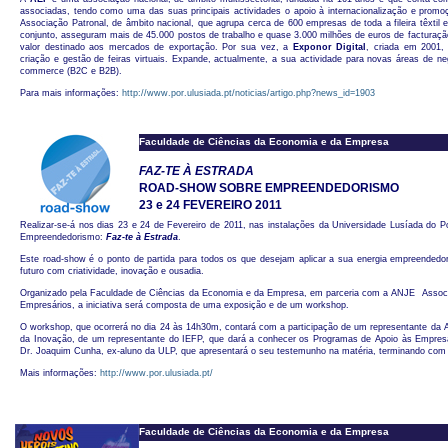
associadas, tendo como uma das suas principais actividades o apoio à internacionalização e prom
Associação Patronal, de âmbito nacional, que agrupa cerca de 600 empresas de toda a fileira têxtil 
conjunto, asseguram mais de 45.000 postos de trabalho e quase 3.000 milhões de euros de facturaçã
valor destinado aos mercados de exportação. Por sua vez, a
Exponor Digital
, criada em 2001, 
criação e gestão de feiras virtuais. Expande, actualmente, a sua actividade para novas áreas de 
commerce (B2C e B2B).
Para mais informações:
http://www.por.ulusiada.pt/noticias/artigo.php?news_id=1903
Faculdade de Ciências da Economia e da Empresa
FAZ-TE À ESTRADA
ROAD-SHOW SOBRE EMPREENDEDORISMO
23 e 24 FEVEREIRO 2011
Realizar-se-á nos dias 23 e 24 de Fevereiro de 2011, nas instalações da Universidade Lusíada do
Empreendedorismo:
Faz-te à Estrada
.
Este road-show é o ponto de partida para todos os que desejam aplicar a sua energia empreendedo
futuro com criatividade, inovação e ousadia.
Organizado pela Faculdade de Ciências da Economia e da Empresa, em parceria com a ANJE  Assoc
Empresários, a iniciativa será composta de uma exposição e de um workshop.
O workshop, que ocorrerá no dia 24 às 14h30m, contará com a participação de um representante da
da Inovação, de um representante do IEFP, que dará a conhecer os Programas de Apoio às Empres
Dr. Joaquim Cunha, ex-aluno da ULP, que apresentará o seu testemunho na matéria, terminando com
Mais informações:
http://www.por.ulusiada.pt/
Faculdade de Ciências da Economia e da Empresa