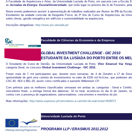
A Faculdade de Arquitectura e Artes, da Universidade Lusíada do Porto, em parceria com a Escola 
as
Jornadas da Energia  Escola/Universidade
, que terão lugar no próximo dia 11 de Fevereiro, pe
Neste evento poderemos assistir à apresentação de trabalhos realizados por Alunos do 8ºB da Escola
Estudantes da unidade curricular de Geografia Física, do 3º Ano do Curso de Arquitectura, da Univ
sobre climas, gestão energética em edifícios e sustentabilidade na arquitectura.
Inscrições obrigatórias:
http://www.por.ulusiada.pt/
Faculdade de Ciências da Economia e da Empresa
GLOBAL INVESTMENT CHALLENGE - GIC 2010
ESTUDANTE DA LUSÍADA DO PORTO ENTRE OS ME
O Estudante do Curso de Gestão, da Universidade Lusíada do Porto,
Vítor Emanuel Vaz Veig
categoria Geral, no concurso
Global Investment Challenge - GIC 2010.
Foram mais de 7 mil participantes que, durante onze semanas, de 4 de Outubro a 17 de Dez
oportunidade de gerir uma carteira de investimentos no valor de €100 mil fictícios, que poderiam a
CAC-40, AEX e BEL-20, assim como certificados e warrants Millennium CP.
Com prémios para os melhores classificados semanais em ambas as categorias - Geral e Certif
vencedores finais, a entrega formal dos diplomas, 32 no total, aconteceu no dia 11 de Janeiro, n
contou com a presença de organizadores, patrocinadores, concorrentes e membros do júri.
Mais informações:
http://aeiou.expresso.pt/vencedores-a-caminho-de-wall-street=f626073
Universidade Lusíada do Porto
PROGRAMA LLP / ERASMUS 2011.2012