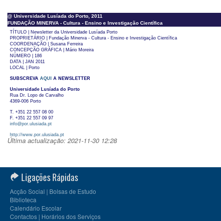
@ Universidade Lusíada do Porto, 2011
FUNDAÇÃO MINERVA - Cultura - Ensino e Investigação Científica
TÍTULO | Newsletter da Universidade Lusíada Porto
PROPRIETÁRIO | Fundação Minerva - Cultura - Ensino e Investigação Científica
COORDENAÇÃO | Susana Ferreira
CONCEPÇÃO GRÁFICA | Mário Moreira
NÚMERO | 186
DATA | JAN 2011
LOCAL | Porto
SUBSCREVA
AQUI
A NEWSLETTER
Universidade Lusíada do Porto
Rua Dr. Lopo de Carvalho
4369-006 Porto
T. +351 22 557 08 00
F. +351 22 557 09 97
info@por.ulusiada.pt
http://www.por.ulusiada.pt
Última actualização: 2021-11-30 12:28
Ligações Rápidas
Acção Social | Bolsas de Estudo
Biblioteca
Calendário Escolar
Contactos | Horários dos Serviços