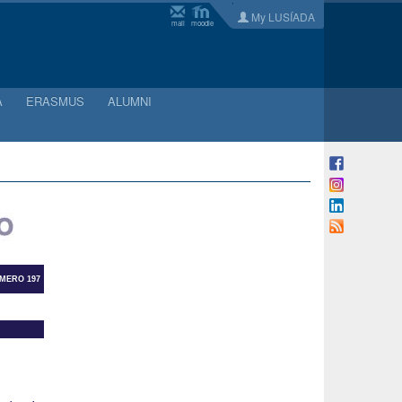
My LUSÍADA
mail
moodle
A
ERASMUS
ALUMNI
ÚMERO 197