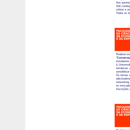
Aos autores
Sob conduç
vinhos e um
Todos os sl
Realizar-se
“
Conversa
estudantes
à Universi
temáticas 
sensibiliza
Os temas e
adicionalm
networking
no mercado 
Inscrições 