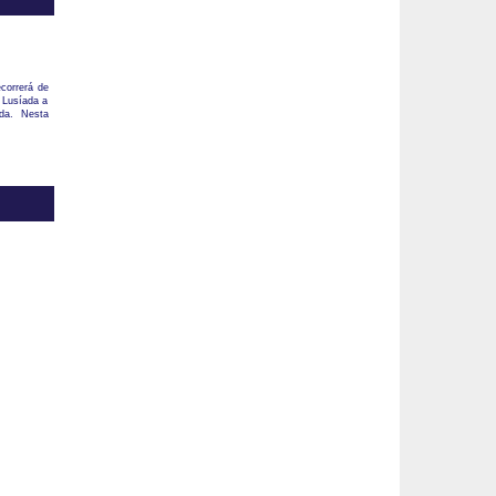
ecorrerá de
 Lusíada a
uda. Nesta