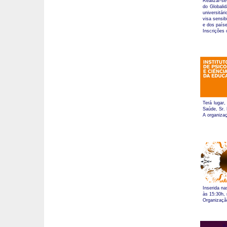
Realizar-se
do Globali
universitár
visa sensib
e dos paíse
Inscrições 
Terá lugar
Saúde, Sr.
A organiza
Inserida na
às 15:30h,
Organização