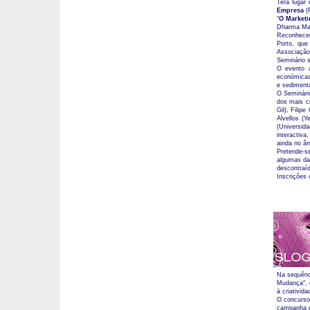
Terá lugar
Empresa
(F
“
O Market
Dharma Mark
Reconhecend
Porto, que
Associação
Seminário 
O evento 
económicas
e sediment
O Seminári
dos mais c
Gil), Filip
Alvellos (
(Universid
interactiv
ainda no âm
Pretende-s
algumas da
descontraíd
Inscrições 
Na sequênc
Mudança", o
à criativida
O concurso 
campanha de