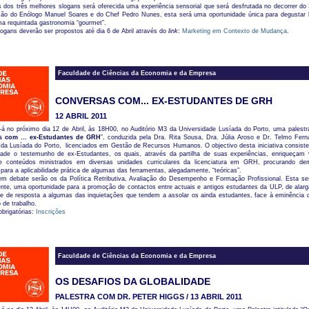
 dos três melhores slogans será oferecida uma experiência sensorial que será desfrutada no decorrer do 
ão do Enólogo Manuel Soares e do Chef Pedro Nunes, esta será uma oportunidade única para degustar 
a requintada gastronomia “gourmet”.
ogans deverão ser propostos até dia 6 de Abril através do
link
:
Marketing em Contexto de Mudança
.
Faculdade de Ciências da Economia e da Empresa
CONVERSAS COM... EX-ESTUDANTES DE GRH
12 ABRIL 2011
-á no próximo dia 12 de Abril, às 18H00, no Auditório M3 da Universidade Lusíada do Porto, uma palestra
s com
… ex-Estudantes de GRH
”, conduzida pela Dra. Rita Sousa, Dra. Júlia Aroso e Dr. Telmo Fern
 da Lusíada do Porto, licenciados em Gestão de Recursos Humanos. O objectivo desta iniciativa consiste
dade o testemunho de ex-Estudantes, os quais, através da partilha de suas experiências, enriqueçam 
e conteúdos ministrados em diversas unidades curriculares da licenciatura em GRH, procurando de
r para a aplicabilidade prática de algumas das ferramentas, alegadamente, “teóricas”.
m debate serão os da Política Retributiva, Avaliação do Desempenho e Formação Profissional. Esta se
ente, uma oportunidade para a promoção de contactos entre actuais e antigos estudantes da ULP, de alar
 e de resposta a algumas das inquietações que tendem a assolar os ainda estudantes, face à eminência 
de trabalho.
obrigatórias:
Inscrições
Faculdade de Ciências da Economia e da Empresa
OS DESAFIOS DA GLOBALIDADE
PALESTRA COM DR. PETER HIGGS / 13 ABRIL 2011