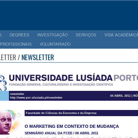
S
DEGREES
INVESTIGAÇÃO
SERVIÇOS
VIDA ACADÉMIC
 PROFISSIONAIS
VOLUNTARIADO
ETTER /
NEWSLETTER
newsletter
04 ABRIL 2011 | N
http://www.por.ulusiada.pt/newsletter
Faculdade de Ciências da Economia e da Empresa
O MARKETING EM CONTEXTO DE MUDANÇA
SEMINÁRIO ANUAL DA FCEE / 08 ABRIL 2011