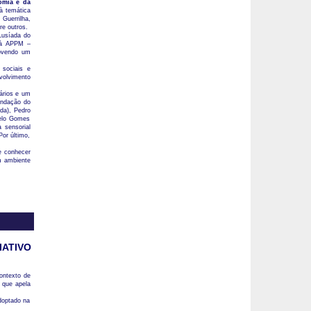
omia e da
à temática
Guerrilha,
re outros.
Lusíada do
e à APPM –
movendo um
sociais e
volvimento
ários e um
undação do
ada), Pedro
melo Gomes
 sensorial
or último,
e conhecer
m ambiente
IATIVO
ontexto de
 que apela
doptado na