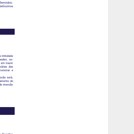
Seminário.
belíssimos
 intitulada
andes, ex-
 em trazer
várias das
monstrar e
ssão será,
gamento do
de imersão