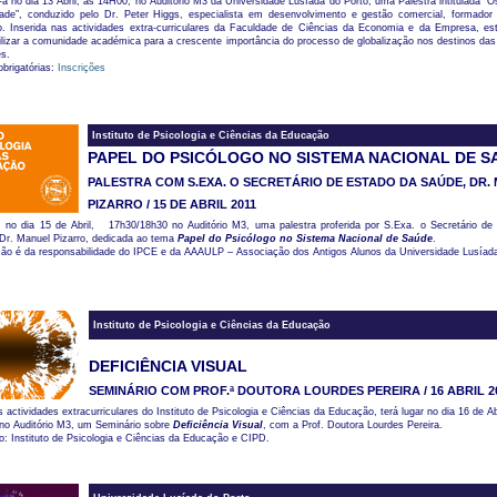
-á no dia 13 Abril, às 14H00, no Auditório M3 da Universidade Lusíada do Porto, uma Palestra intitulada “
dade”, conduzido pelo Dr. Peter Higgs, especialista em desenvolvimento e gestão comercial, formador
io. Inserida nas actividades extra-curriculares da Faculdade de Ciências da Economia e da Empresa, est
ilizar a comunidade académica para a crescente importância do processo de globalização nos destinos da
s.
obrigatórias:
Inscrições
Instituto de Psicologia e Ciências da Educação
PAPEL DO PSICÓLOGO NO SISTEMA NACIONAL DE S
PALESTRA COM S.EXA. O SECRETÁRIO DE ESTADO DA SAÚDE, DR.
PIZARRO / 15 DE ABRIL 2011
, no dia 15 de Abril, 17h30/18h30 no Auditório M3, uma palestra proferida por S.Exa. o Secretário de
 Dr. Manuel Pizarro, dedicada ao tema
Papel do Psicólogo no Sistema Nacional de Saúde
.
ção é da responsabilidade do IPCE e da AAAULP – Associação dos Antigos Alunos da Universidade Lusíada
Instituto de Psicologia e Ciências da Educação
DEFICIÊNCIA VISUAL
SEMINÁRIO COM PROF.ª DOUTORA LOURDES PEREIRA / 16 ABRIL 2
s actividades extracurriculares do Instituto de Psicologia e Ciências da Educação, terá lugar no dia 16 de Ab
 no Auditório M3, um Seminário sobre
Deficiência Visual
, com a Prof. Doutora Lourdes Pereira.
: Instituto de Psicologia e Ciências da Educação e CIPD.