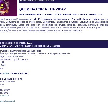
Universidade Lusíada do Porto
QUEM DÁ COR À TUA VIDA?
PEREGRINAÇÃO AO SANTUÁRIO DE FÁTIMA / 16 a 23 ABRIL 2011
dade Lusíada do Porto organiza a
VIII Peregrinação ao Santuário de Nossa Senhora de Fátima
, que d
Abril. Convidam-se todos os Professores, Estudantes, Funcionários e Antigos Estudantes da Universidade
 nesta actividade. Serão oito dias com momentos de oração, reflexão, convívio, partilha e inter-aj
" estará também presente o Capelão da Universidade Lusíada do Porto, Pe. Bernardo Telo Rasquilha.
informações contactar: Luisa Moreira (919678246) ou Susana Santos (917533824).
dade Lusíada do Porto, 2011
INERVA - Cultura - Ensino e Investigação Científica
ewsletter da Universidade Lusíada Porto
IO | Fundação Minerva - Cultura - Ensino e Investigação Científica
ÃO | Susana Ferreira
 GRÁFICA | Mário Moreira
 197
 2011
rto
VA
AQUI
A NEWSLETTER
ade Lusíada do Porto
po de Carvalho
orto
557 08 00
557 09 97
usiada.pt
por.ulusiada.pt