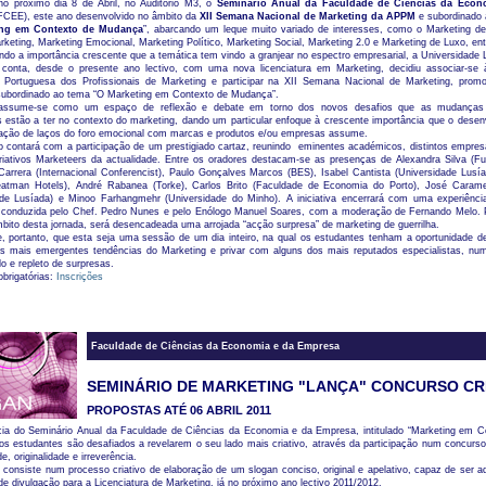
 no próximo dia 8 de Abril, no Auditório M3, o
Seminário Anual da Faculdade de Ciências da Econ
CEE), este ano desenvolvido no âmbito da
XII Semana Nacional de Marketing da APPM
e subordinado 
ing em Contexto de Mudança
”, abarcando um leque muito variado de interesses, como o Marketing de 
eting, Marketing Emocional, Marketing Político, Marketing Social, Marketing 2.0 e Marketing de Luxo, ent
o a importância crescente que a temática tem vindo a granjear no espectro empresarial, a Universidade 
 conta, desde o presente ano lectivo, com uma nova licenciatura em Marketing, decidiu associar-s
 Portuguesa dos Profissionais de Marketing e participar na XII Semana Nacional de Marketing, pro
subordinado ao tema “O Marketing em Contexto de Mudança”.
assume-se como um espaço de reflexão e debate em torno dos novos desafios que as mudanças 
 estão a ter no contexto do marketing, dando um particular enfoque à crescente importância que o desen
ação de laços do foro emocional com marcas e produtos e/ou empresas assume.
o contará com a participação de um prestigiado cartaz, reunindo eminentes académicos, distintos empres
riativos Marketeers da actualidade. Entre os oradores destacam-se as presenças de Alexandra Silva (F
e Carrera (Internacional Conferencist), Paulo Gonçalves Marcos (BES), Isabel Cantista (Universidade Lusí
Yeatman Hotels), André Rabanea (Torke), Carlos Brito (Faculdade de Economia do Porto), José Cara
ade Lusíada) e Minoo Farhangmehr (Universidade do Minho). A iniciativa encerrará com uma experiência
a, conduzida pelo Chef. Pedro Nunes e pelo Enólogo Manuel Soares, com a moderação de Fernando Melo. P
bito desta jornada, será desencadeada uma arrojada “acção surpresa” de marketing de guerrilha.
e, portanto, que esta seja uma sessão de um dia inteiro, na qual os estudantes tenham a oportunidade d
s mais emergentes tendências do Marketing e privar com alguns dos mais reputados especialistas, nu
o e repleto de surpresas.
obrigatórias:
Inscrições
Faculdade de Ciências da Economia e da Empresa
SEMINÁRIO DE MARKETING "LANÇA" CONCURSO CR
PROPOSTAS ATÉ 06 ABRIL 2011
ia do Seminário Anual da Faculdade de Ciências da Economia e da Empresa, intitulado “Marketing em C
s estudantes são desafiados a revelarem o seu lado mais criativo, através da participação num concurso
de, originalidade e irreverência.
consiste num processo criativo de elaboração de um slogan conciso, original e apelativo, capaz de ser a
 divulgação para a Licenciatura de Marketing, já no próximo ano lectivo 2011/2012.