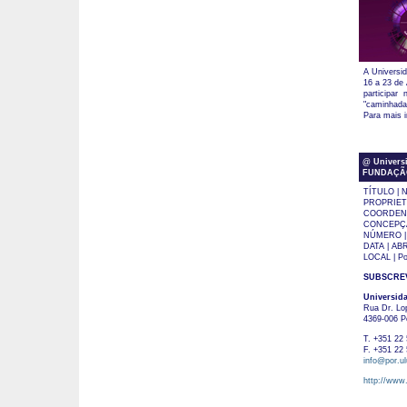
A Universi
16 a 23 de 
participar
"caminhada
Para mais 
@ Universi
FUNDAÇÃO M
TÍTULO | N
PROPRIETÁR
COORDENAÇ
CONCEPÇÃO
NÚMERO |
DATA | ABR
LOCAL | Po
SUBSCRE
Universid
Rua Dr. Lo
4369-006 P
T. +351 22 
F. +351 22 
info@por.ul
http://www.