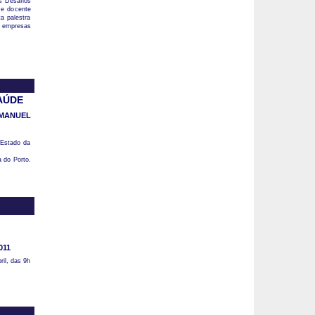
Os Desafios
 e docente
a palestra
s empresas
AÚDE
 MANUEL
 Estado da
 do Porto.
011
ril, das 9h