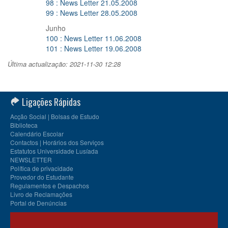
98 : News Letter 21.05.2008
99 : News Letter 28.05.2008
Junho
100 : News Letter 11.06.2008
101 : News Letter 19.06.2008
Última actualização: 2021-11-30 12:28
Ligações Rápidas
Acção Social | Bolsas de Estudo
Biblioteca
Calendário Escolar
Contactos | Horários dos Serviços
Estatutos Universidade Lusíada
NEWSLETTER
Política de privacidade
Provedor do Estudante
Regulamentos e Despachos
Livro de Reclamações
Portal de Denúncias