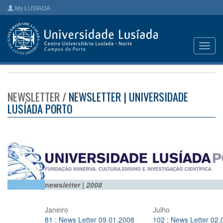
My LUSÍADA
Toggl
navig
NEWSLETTER /
NEWSLETTER | UNIVERSIDADE
LUSÍADA PORTO
news
letter | 2008
Janeiro
Julho
81 : News Letter 09.01.2008
102 : News Letter 02.