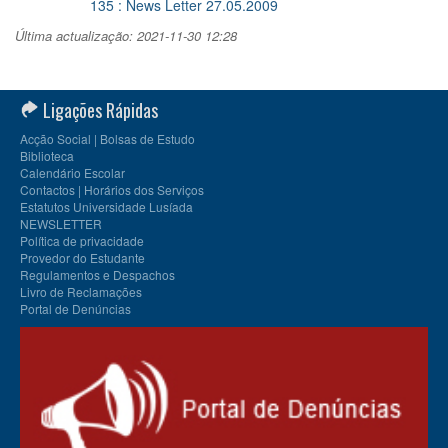
135 : News Letter 27.05.2009
Última actualização: 2021-11-30 12:28
Ligações Rápidas
Acção Social | Bolsas de Estudo
Biblioteca
Calendário Escolar
Contactos | Horários dos Serviços
Estatutos Universidade Lusíada
NEWSLETTER
Política de privacidade
Provedor do Estudante
Regulamentos e Despachos
Livro de Reclamações
Portal de Denúncias