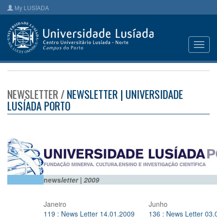
My LUSÍADA
Toggl
navig
NEWSLETTER /
NEWSLETTER | UNIVERSIDADE
LUSÍADA PORTO
news
letter | 2009
Janeiro
Junho
119 : News Letter 14.01.2009
136 : News Letter 03.