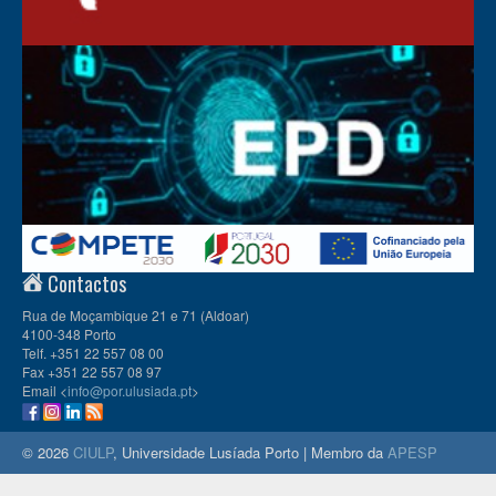
Contactos
Rua de Moçambique 21 e 71 (Aldoar)
4100-348 Porto
Telf. +351 22 557 08 00
Fax +351 22 557 08 97
Email <
info@por.ulusiada.pt
>
© 2026
CIULP
, Universidade Lusíada Porto | Membro da
APESP