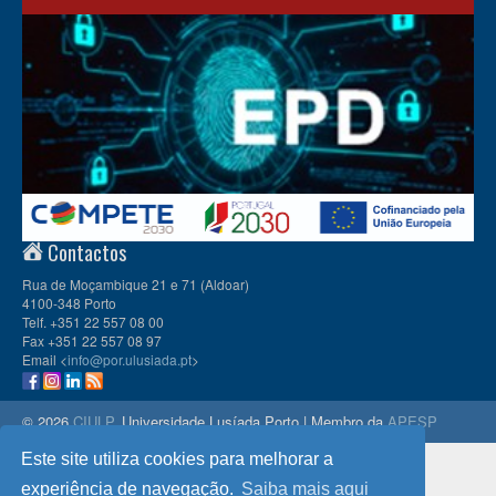
Contactos
Rua de Moçambique 21 e 71 (Aldoar)
4100-348 Porto
Telf. +351 22 557 08 00
Fax +351 22 557 08 97
Email <
info@por.ulusiada.pt
>
© 2026
CIULP
, Universidade Lusíada Porto | Membro da
APESP
Este site utiliza cookies para melhorar a
experiência de navegação.
Saiba mais aqui