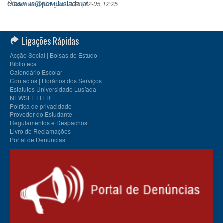
erasmus@por.ulusiada.pt
Última actualização: 2023-12-05 12:25
Ligações Rápidas
Acção Social | Bolsas de Estudo
Biblioteca
Calendário Escolar
Contactos | Horários dos Serviços
Estatutos Universidade Lusíada
NEWSLETTER
Política de privacidade
Provedor do Estudante
Regulamentos e Despachos
Livro de Reclamações
Portal de Denúncias