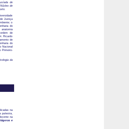
Lusíada de
 Núcleo de
orto.
iversidade
 de Justiça
mbiente; o
enharia do
m anatomia
r ordem de
r. Ricardo
tamento de
enharia do
io Nacional
o Primeiro-
cologia da
licadas na
 palestra,
docente na
tágoras e