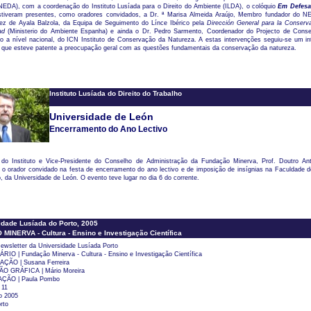
NEDA), com a coordenação do Instituto Lusíada para o Direito do Ambiente (ILDA), o colóquio
Em Defesa
stiveram presentes, como oradores convidados, a Dr. ª Marisa Almeida Araújo, Membro fundador do N
z de Ayala Balzola, da Equipa de Seguimento do Línce Ibérico pela
Dirección General para la Conserva
dad
(Ministerio do Ambiente Espanha) e ainda o Dr. Pedro Sarmento, Coordenador do Projecto de Cons
co a nível nacional, do ICN Instituto de Conservação da Natureza. A estas intervenções seguiu-se um in
 que esteve patente a preocupação geral com as questões fundamentais da conservação da natureza.
Instituto Lusíada do Direito do Trabalho
Universidade de León
Encerramento do Ano Lectivo
 do Instituto e Vice-Presidente do Conselho de Administração da Fundação Minerva, Prof. Doutro An
i o orador convidado na festa de encerramento do ano lectivo e de imposição de insígnias na Faculdade d
, da Universidade de León. O evento teve lugar no dia 6 do corrente.
dade Lusíada do Porto, 2005
INERVA - Cultura - Ensino e Investigação Científica
ewsletter da Universidade Lusíada Porto
IO | Fundação Minerva - Cultura - Ensino e Investigação Científica
ÃO | Susana Ferreira
 GRÁFICA | Mário Moreira
ÃO | Paula Pombo
11
o 2005
rto