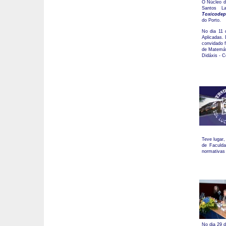
O Núcleo d
Santos  L
Toxicodep
do Porto.
No dia 11 
Aplicadas.
convidado f
de Matemát
Didáxis - C
Teve lugar,
de Faculda
normativas 
No dia 29 d