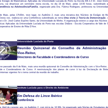
e Estágio de Matemáticas Aplicadas da Universidade Lusíada do Porto na Escola EB 2,3 Dr. José Dom
avra, vai dinamizar um seminário nesta escola, no dia 19 de Maio, pelas 14:00 horas, subordinado
endência na Adolescência/Família
, organizado pela Dra. Fátima Rodrigues, professora na Universida
de Maio, pelas 17h30m, teve lugar, no Auditório 2, mais uma iniciativa dos Núcleos de Estágio de M
 Desta vez, realizou-se uma Conferência subordinada ao tema
Uma visita à Teoria da Demonstração
, 
oi o Dr. José Carlos Espírito Santo, da Universidade do Minho. A organização esteve a cargo dos Núcleos
icas Aplicadas da Universidade Lusíada do Porto nas escolas Didáxis - Escola Cooperativa de Vale de
ooperativa de Ensino de Riba D'Ave.
Universidade Lusíada do Porto
Reunião Quinzenal do Conselho de Administração
Vice-Reitor,
Directores de Faculdade e Coordenadores de Curso
 no passado dia 6 de Maio, mais uma reunião quinzenal do Conselho de Administração com o Vice-Reitor, 
de e Coordenadores de Curso. A reestruturação dos planos de curso à luz da Declaração de Bol
internas vigentes foi o tema central da reunião de trabalho.
Instituto Lusíada para o Direito do Ambiente
Em Defesa do Lince Ibérico
Conferência
e Abril do corrente ano, no Auditório 2, com início às 10:30h, foi organizado pelo Núcleo de Estudantes de