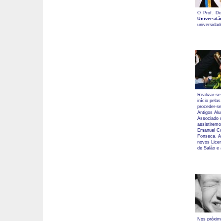
O Prof. Do
Universit
universidad
Realizar-se
início pel
proceder-s
Antigos Alu
Associado 
assistirem
Emanuel Co
Fonseca. A
novos Lice
de Salão e
Nos próximo