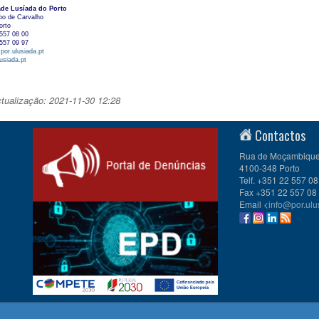
ade Lusíada do Porto
po de Carvalho
orto
557 08 00
557 09 97
por.ulusiada.pt
usiada.pt
ctualização: 2021-11-30 12:28
Contactos
Rua de Moçambique 
4100-348 Porto
Telf. +351 22 557 08
Fax +351 22 557 08
Email <
info@por.ulu
PESP