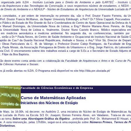
 é organizada pelo
ILDA - Instituto Lusíada para o Direito do Ambiente e pelo ILARTEC - Instituto 
ão da Arquitectura e das Tecnologias da Construção, e seus respectivos núcleos de estudantes, o NEDA -
de Direito do Ambiente e o NEAULP - Núcleo de Estudantes de Arquitectura da Universidade Lusíada do P
s convidados, e por ordem de intervenção no primeiro dia, são o Prof. Doutor Fausto Ferreira, da Un
Prof. Doutor Francis McManus, da Napier University Edinburgh; a Prof.ª Dr.ª Sílvia Cappelli, Procuradora
io Público do Estado de Rio Grande do Sul e Coordenadora do Centro de Apoio Operacional da Defesa do A
or Manuel Domingos, da Universidade Nova de Lisboa; a Eng.ª Mestre Mariana Alves Pereira, de Eng
a Universidade Nova de Lisboa e, finalmente, Doutor Nuno Castelo Branco, Médico especialista e
, em medicina aeronáutica e medicina ambiental. No segundo dia, os conferencistas, também po
, serão a Dr.ª Paula Neves, do Centro de Saúde Ambiente e Ocupacional do Instituto Nacional de Saúde D
apitão de Cav.ª da Guarda Nacional Republicana, Andrade e Sousa; o Arq.º Vítor Sá, Director de Depar
e Obras Particulares da C. M. de Valongo; o Professor Doutor Calejo Rodrigues, da Faculdade de Eng
q. Paula Morais, da Associação Portuguesa de Direito do Urbanismo e o Eng. Jorge Patrício, do Laboratór
ia Civil. O encerramento solene dos trabalhos estará a cargo de S.Ex.a o Secretário de Estado Adjunto d
. Filipe da Boa Baptista.
ção deste evento conta ainda com a colaboração da
Faculdade de Arquitectura e Artes
e do
Curso de Psi
de Ciências Humanas e Sociais
.
es já estão abertas no ILDA. O Programa está disponível no site http://ilda.por.ulusiada.pt/
Faculdade de Ciências Económicas e de Empresa
Curso de Matemáticas Aplicadas
Iniciativas dos Núcleos de Estágio
e Maio, às 16.00h, irá decorrer, no Auditório 2, uma iniciativa do Núcleo de Estágio de Matemáticas Ap
de Lusíada do Porto na Escola S/3 Dr. Joaquim Gomes Ferreira Alves, em Valadares. Trata-se de uma
a ao tema
Sobre uma Abordagem Gráfica da Álgebra
, proferida pelo Prof. Dr. Mohammed El Houari, 
de. A esta intervenção, pelas 17h30m, seguir-se-á uma exposição sobre
Números Primos, Ternos de Pi
Diofantinas
.