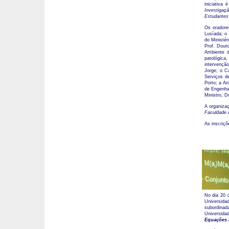
iniciativa
Investigaç
Estudantes 
Os oradore
Lusíada; o 
do Ministér
Prof. Dout
Ambiente d
patológica
intervenção
Jorge; o C
Serviços d
Porto; a Ar
de Engenhar
Ministro, Dr
A organiza
Faculdade 
As inscriçõ
No dia 20 d
Universida
subordinad
Universida
Equações 