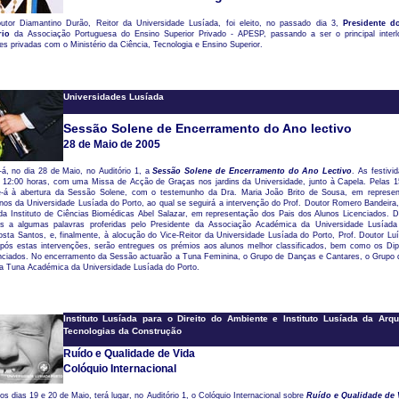
utor Diamantino Durão, Reitor da Universidade Lusíada, foi eleito, no passado dia 3,
Presidente d
ário
da Associação Portuguesa do Ensino Superior Privado - APESP, passando a ser o principal interl
es privadas com o Ministério da Ciência, Tecnologia e Ensino Superior.
Universidades Lusíada
Sessão Solene de Encerramento do Ano lectivo
28 de Maio de 2005
-á, no dia 28 de Maio, no Auditório 1, a
Sessão Solene de Encerramento do Ano Lectivo
. As festivi
as 12:00 horas, com uma Missa de Acção de Graças nos jardins da Universidade, junto à Capela. Pelas 1
e-á à abertura da Sessão Solene, com o testemunho da Dra. Maria João Brito de Sousa, em represe
nos da Universidade Lusíada do Porto, ao qual se seguirá a intervenção do Prof. Doutor Romero Bandeira,
da Instituto de Ciências Biomédicas Abel Salazar, em representação dos Pais dos Alunos Licenciados. D
os a algumas palavras proferidas pelo Presidente da Associação Académica da Universidade Lusíada
sta Santos, e, finalmente, à alocução do Vice-Reitor da Universidade Lusíada do Porto, Prof. Doutor Lu
pós estas intervenções, serão entregues os prémios aos alunos melhor classificados, bem como os Di
nciados. No encerramento da Sessão actuarão a Tuna Feminina, o Grupo de Danças e Cantares, o Grupo
 a Tuna Académica da Universidade Lusíada do Porto.
Instituto Lusíada para o Direito do Ambiente e Instituto Lusíada da Arqu
Tecnologias da Construção
Ruído e Qualidade de Vida
Colóquio Internacional
s dias 19 e 20 de Maio, terá lugar, no Auditório 1, o Colóquio Internacional sobre
Ruído e Qualidade de 