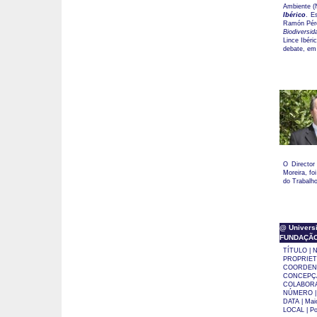
Ambiente (
Ibérico
. E
Ramón Pére
Biodiversi
Lince Ibéri
debate, em
O Director
Moreira, fo
do Trabalho
@ Universi
FUNDAÇÃO M
TÍTULO | N
PROPRIETÁR
COORDENAÇ
CONCEPÇÃO
COLABORAÇ
NÚMERO | 
DATA | Mai
LOCAL | Po