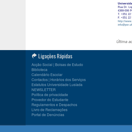
Universid
Rua Dr. Lo
4369-006 P
T. +351 22 
F. +351 22 
http://www.
info@por.ul
Última a
Ligações Rápidas
Acção Social | Bolsas de Estudo
Biblioteca
Calendário Escolar
Contactos | Horários dos Serviços
Estatutos Universidade Lusíada
NEWSLETTER
Política de privacidade
Provedor do Estudante
Regulamentos e Despachos
Livro de Reclamações
Portal de Denúncias
© 2026
CIULP
, Universidade Lusíada Porto | Membro da
A