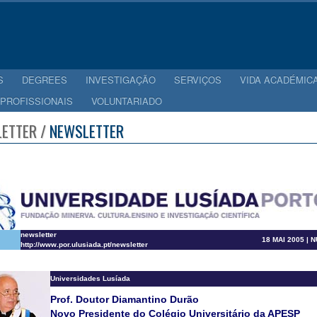
S
DEGREES
INVESTIGAÇÃO
SERVIÇOS
VIDA ACADÉMIC
 PROFISSIONAIS
VOLUNTARIADO
ETTER /
NEWSLETTER
newsletter
18 MAI 2005 | 
http://www.por.ulusiada.pt/newsletter
Universidades Lusíada
Prof. Doutor Diamantino Durão
Novo Presidente do Colégio Universitário da APESP