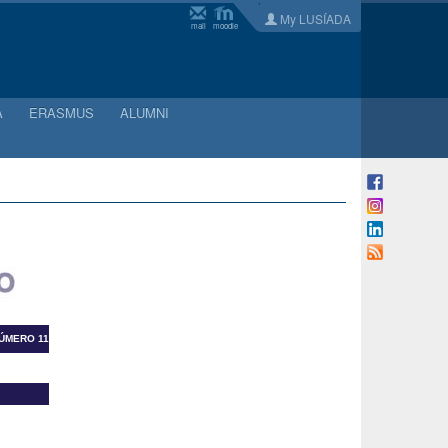
My LUSÍADA
mail
moodle
A
ERASMUS
ALUMNI
NÚMERO 11