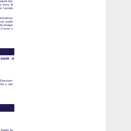
ingues dos
 ao tema
A
de Lusíada
atemáticas
cujo orador
 de Estágio
 S.Cosme e
 com o
Directores
onha e das
 Direito do