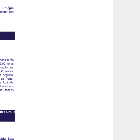
o Colégio
ocutor das
dades terão
5:00 horas
ntação dos
 Professor
e seguida,
 do Porto,
ís Adão da
plomas aos
 de Danças
itectura e
Vida
. Esta