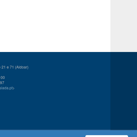
21 e 71 (Aldoar)
 00
 97
siada.pt
>