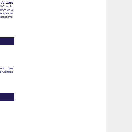
 do Lince
EDA; o Dr.
ción de la
ervação do
teressante
tónio José
e Ciências