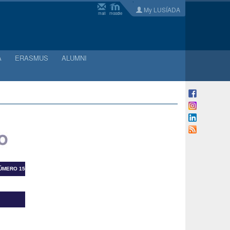
My LUSÍADA
mail
moodle
A
ERASMUS
ALUMNI
NÚMERO 15