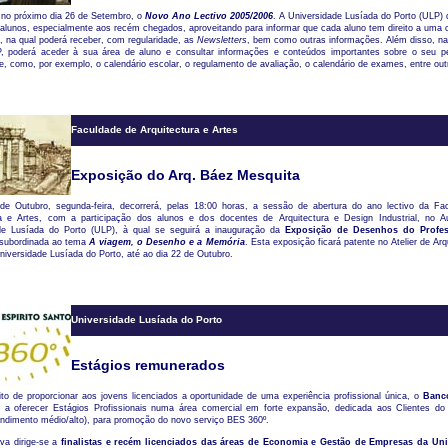
, no próximo dia 26 de Setembro, o
Novo Ano Lectivo 2005/2006
. A Universidade Lusíada do Porto (ULP) 
alunos, especialmente aos recém chegados, aproveitando para informar que cada aluno tem direito a uma
a, na qual poderá receber, com regularidade, as
Newsletters
, bem como outras informações. Além disso, na
, poderá aceder à sua área de aluno e consultar informações e conteúdos importantes sobre o seu p
e, como, por exemplo, o calendário escolar, o regulamento de avaliação, o calendário de exames, entre out
Faculdade de Arquitectura e Artes
Exposição do Arq. Báez Mesquita
de Outubro, segunda-feira, decorrerá, pelas 18:00 horas, a sessão de abertura do ano lectivo da Fa
ra e Artes, com a participação dos alunos e dos docentes de Arquitectura e Design Industrial, no Au
de Lusíada do Porto (ULP), à qual se seguirá a inauguração da
Exposição de Desenhos do Profe
 subordinada ao tema
A viagem, o Desenho e a Memória
. Esta exposição ficará patente no Atelier de Arq
niversidade Lusíada do Porto, até ao dia 22 de Outubro.
Universidade Lusíada do Porto
Estágios remunerados
to de proporcionar aos jovens licenciados a oportunidade de uma experiência profissional única, o
Banco
á a oferecer Estágios Profissionais numa área comercial em forte expansão, dedicada aos Clientes d
endimento médio/alto), para promoção do novo serviço BES 360º.
tiva dirige-se a
finalistas e recém licenciados das áreas de Economia e Gestão de Empresas da Uni