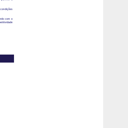
 condições
ordo com o
etitividade