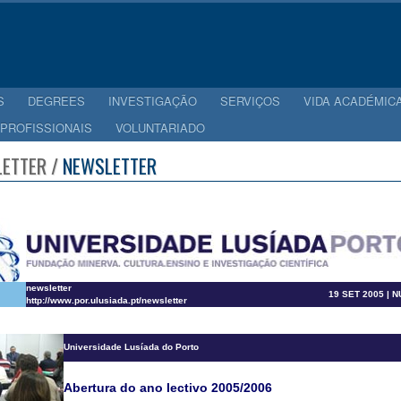
S
DEGREES
INVESTIGAÇÃO
SERVIÇOS
VIDA ACADÉMIC
 PROFISSIONAIS
VOLUNTARIADO
ETTER /
NEWSLETTER
newsletter
19 SET 2005 | 
http://www.por.ulusiada.pt/newsletter
Universidade Lusíada do Porto
Abertura do ano lectivo 2005/2006