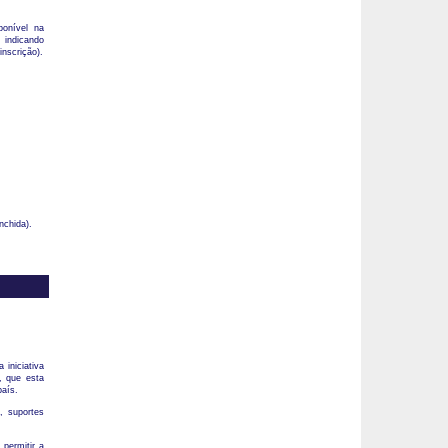
ponível na
- indicando
inscrição).
nchida).
 iniciativa
, que esta
país.
, suportes
permitir a