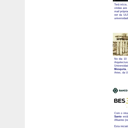
Terá início
vindas aos 
mail
própri
net
da ULP
universidad
No dia 10 
Arquitectu
Universida
Mesquita
,
Artes, da U
Com o intui
Santo
est
Afluente (r
Esta inicia