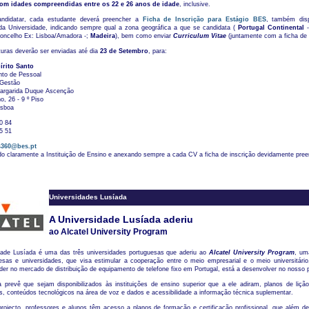
om idades compreendidas entre os 22 e 26 anos de idade
, inclusive.
ndidatar, cada estudante deverá preencher a
Ficha de Inscrição para Estágio BES
, também dis
 da Universidade, indicando sempre qual a zona geográfica a que se candidata (
Portugal Continental
Concelho Ex: Lisboa/Amadora -;
Madeira
), bem como enviar
Curriculum Vitae
(juntamente com a ficha de 
uras deverão ser enviadas até dia
23 de Setembro
, para:
rito Santo
to de Pessoal
 Gestão
argarida Duque Ascenção
o, 26 - 9 º Piso
isboa
0 84
5 51
s360@bes.pt
ndo claramente a Instituição de Ensino e anexando sempre a cada CV a ficha de inscrição devidamente pree
Universidades Lusíada
A Universidade Lusíada aderiu
ao Alcatel University Program
dade Lusíada é uma das três universidades portuguesas que aderiu ao
Alcatel University Program
, uma
esas e universidades, que visa estimular a cooperação entre o meio empresarial e o meio universitário
der no mercado de distribuição de equipamento de telefone fixo em Portugal, está a desenvolver no nosso 
 prevê que sejam disponibilizados às instituições de ensino superior que a ele adiram, planos de lição
, conteúdos tecnológicos na área de voz e dados e acessibilidade a informação técnica suplementar.
ojecto, professores e alunos têm acesso a planos de formação e certificação profissional, que além de 