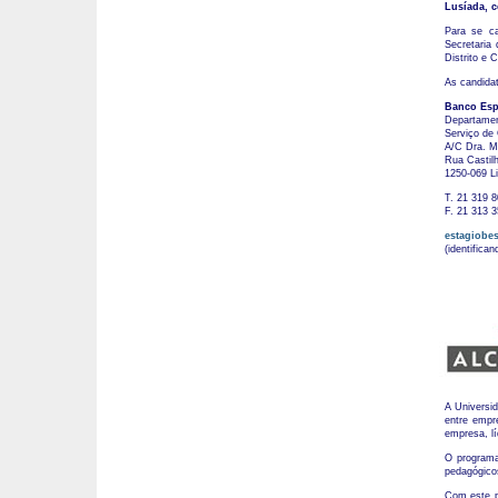
Lusíada, c
Para se ca
Secretaria
Distrito e 
As candidat
Banco Espí
Departamen
Serviço de
A/C Dra. M
Rua Castilh
1250-069 L
T. 21 319 8
F. 21 313 3
estagiobe
(identifica
A Universi
entre empr
empresa, lí
O programa
pedagógicos
Com este pr