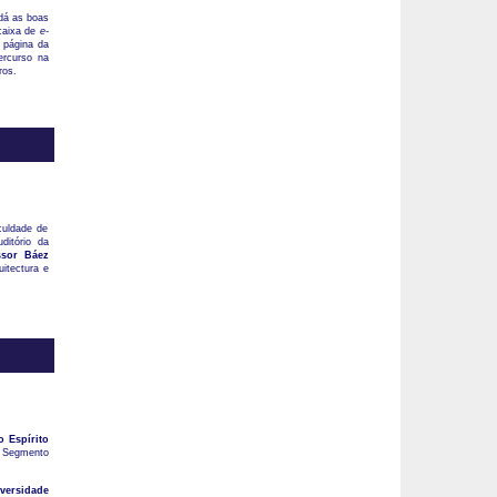
dá as boas
 caixa de
e-
 página da
ercurso na
ros.
culdade de
ditório da
ssor Báez
uitectura e
 Espírito
o Segmento
versidade