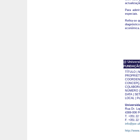
actualizaçã
Para aderi
especiais.
Refira-se q
diagnóstico
económica.
@ Universi
FUNDAÇÃO M
TÍTULO | N
PROPRIETÁR
COORDENAÇ
CONCEPÇÃO
COLABORAÇ
NÚMERO |
DATA | SE
LOCAL | Po
Universid
Rua Dr. Lo
4369-006 P
T. +351 22 
F. +351 22 
info@por.ul
http://www.