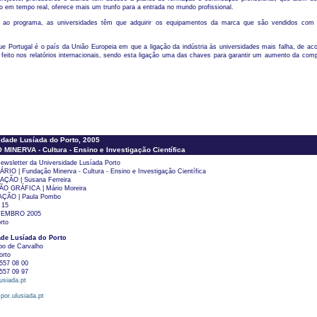
o em tempo real, oferece mais um trunfo para a entrada no mundo profissional.
r ao programa, as universidades têm que adquirir os equipamentos da marca que são vendidos com
ue Portugal é o país da União Europeia em que a ligação da indústria às universidades mais falha, de ac
 feito nos relatórios internacionais, sendo esta ligação uma das chaves para garantir um aumento da comp
dade Lusíada do Porto, 2005
INERVA - Cultura - Ensino e Investigação Científica
ewsletter da Universidade Lusíada Porto
IO | Fundação Minerva - Cultura - Ensino e Investigação Científica
ÃO | Susana Ferreira
 GRÁFICA | Mário Moreira
ÃO | Paula Pombo
 15
TEMBRO 2005
rto
ade Lusíada do Porto
po de Carvalho
orto
557 08 00
557 09 97
usiada.pt
por.ulusiada.pt