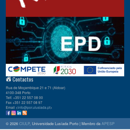
Contactos
Rua de Moçambique 21 e 71 (Aldoar)
4100-348 Porto
Telf. +351 22 557 08 00
Fax +351 22 557 08 97
Email <
info@por.ulusiada.pt
>
© 2026
CIULP
, Universidade Lusíada Porto | Membro da
APESP