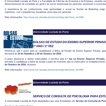
A Universidade Lusíada do Porto e a Faculdade de Ciências da Economia e da Empresa, visando cum
desenvolvimento da sociedade em geral e do sector empresarial em particular, promovem a Licencia
A importância de um conhecimento mais aprofundado e actual na Gestão do Marketing exige
superiores, com competências inovadoras nesta área em particular.
Mais informações:
http://www.por.ulusiada.pt/noticias/artigo.php?news_id=1849
Universidade Lusíada do Porto
BOLSAS DE ESTUDO DO ENSINO SUPERIOR PRIVADO
1º ANO / 1ª VEZ
Informa-se que o prazo para as candidaturas à Bolsa de Estudo do Ensino Superior Privado, para
decorrerá de
16 de Setembro a 29 de Outubro de 2010.
O prazo destina-se a alunos matriculados e inscritos pela
1.ª vez no Ensino Superior Privado
proceder à candidatura a bolsa de estudo a partir do momento que se matriculem no estabelecimento 
de Outubro de 2010
, inclusive.
Mais informações:
http://www.por.ulusiada.pt/noticias/artigo.php?news_id=1850
Universidade Lusíada do Porto
SERVIÇO DE CONSULTA DE PSICOLOGIA PARA ES
A Universidade Lusíada do Porto disponibiliza aos seus Estudantes um
Serviço de Consulta de Psi