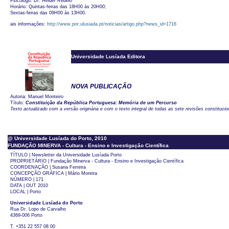
Psicólogo:
Dr. Hélder Rebelo
Horário: Quintas-feiras das 18H00 às 20H00;
Sextas-feiras das 09H00 às 13H00.
ais informações:
http://www.por.ulusiada.pt/noticias/artigo.php?news_id=1716
Universidade Lusíada Editora
NOVA PUBLICAÇÃO
Autoria: Manuel Monteiro
Título:
Constituição da República Portuguesa: Memória de um Percurso
Texto actualizado com a versão originária e com o texto integral de todas as sete revisões constitucio
@ Universidade Lusíada do Porto, 2010
FUNDAÇÃO MINERVA - Cultura - Ensino e Investigação Científica
TÍTULO | Newsletter da Universidade Lusíada Porto
PROPRIETÁRIO | Fundação Minerva - Cultura - Ensino e Investigação Científica
COORDENAÇÃO | Susana Ferreira
CONCEPÇÃO GRÁFICA | Mário Moreira
NÚMERO | 171
DATA | OUT 2010
LOCAL | Porto
Universidade Lusíada do Porto
Rua Dr. Lopo de Carvalho
4369-006 Porto
T. +351 22 557 08 00