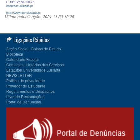
F. +351 22 557 09 97
info@por.ulusiada.pt
http://www.por.ulusiada.pt
Última actualização: 2021-11-30 12:28
Ligações Rápidas
Acção Social | Bolsas de Estudo
Biblioteca
Calendário Escolar
Contactos | Horários dos Serviços
Estatutos Universidade Lusíada
NEWSLETTER
Política de privacidade
Provedor do Estudante
Regulamentos e Despachos
Livro de Reclamações
Portal de Denúncias