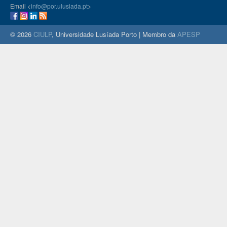
Email <
info@por.ulusiada.pt
>
© 2026
CIULP
, Universidade Lusíada Porto | Membro da
APESP