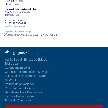
DATA | OUT 2010
LOCAL | Porto
Universidade Lusíada do Porto
Rua Dr. Lopo de Carvalho
4369-006 Porto
T. +351 22 557 08 00
F. +351 22 557 09 97
info@por.ulusiada.pt
http://www.por.ulusiada.pt
Última actualização: 2021-11-30 12:28
Ligações Rápidas
Acção Social | Bolsas de Estudo
Biblioteca
Calendário Escolar
Contactos | Horários dos Serviços
Estatutos Universidade Lusíada
NEWSLETTER
Política de privacidade
Provedor do Estudante
Regulamentos e Despachos
Livro de Reclamações
Portal de Denúncias