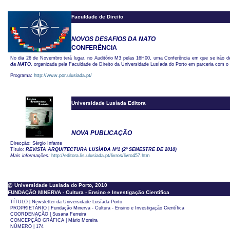
Faculdade de Direito
NOVOS DESAFIOS DA NATO
CONFERÊNCIA
No dia 26 de Novembro terá lugar, no Auditório M3 pelas 16H00, uma Conferência em que se irão d
da NATO
, organizada pela Faculdade de Direito da Universidade Lusíada do Porto em parceria com
Programa:
http://www.por.ulusiada.pt/
Universidade Lusíada Editora
NOVA PUBLICAÇÃO
Direcção: Sérgio Infante
Título:
REVISTA ARQUITECTURA
LUSÍADA Nº1 (2º SEMESTRE DE 2010)
Mais informações:
http://editora.lis.ulusiada.pt/livros/livro457.htm
@ Universidade Lusíada do Porto, 2010
FUNDAÇÃO MINERVA - Cultura - Ensino e Investigação Científica
TÍTULO | Newsletter da Universidade Lusíada Porto
PROPRIETÁRIO | Fundação Minerva - Cultura - Ensino e Investigação Científica
COORDENAÇÃO | Susana Ferreira
CONCEPÇÃO GRÁFICA | Mário Moreira
NÚMERO | 174