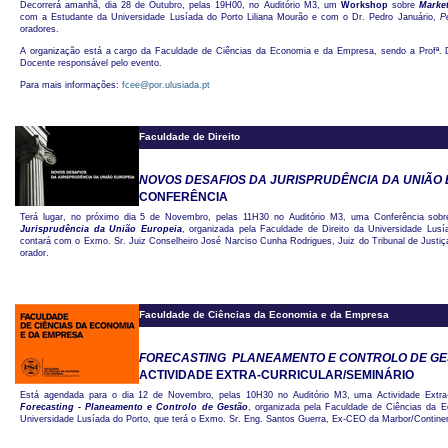
Decorrerá amanhã, dia 28 de Outubro, pelas 19H00, no Auditório M3, um
Workshop
sobre
Marke
com a Estudante da Universidade Lusíada do Porto Liliana Mourão e com o Dr. Pedro Januário,
P
oradores.
A organização está a cargo da Faculdade de Ciências da Economia e da Empresa, sendo a Profª. 
Docente responsável pelo evento.
Para mais informações:
fcee@por.ulusiada.pt
Faculdade de Direito
NOVOS DESAFIOS DA JURISPRUDÊNCIA DA UNIÃO
CONFERÊNCIA
Terá lugar, no próximo dia 5 de Novembro, pelas 11H30 no Auditório M3, uma Conferência sob
Jurisprudência da União Europeia
, organizada pela Faculdade de Direito da Universidade Lusí
contará com o Exmo. Sr. Juiz Conselheiro José Narciso Cunha Rodrigues, Juiz do Tribunal de Justi
orador.
Faculdade de Ciências da Economia e da Empresa
FORECASTING  PLANEAMENTO E CONTROLO DE G
ACTIVIDADE EXTRA-CURRICULAR/SEMINÁRIO
Está agendada para o dia 12 de Novembro, pelas 10H30 no Auditório M3, uma Actividade Extra-c
Forecasting - Planeamento e Controlo de Gestão
, organizada pela Faculdade de Ciências da
Universidade Lusíada do Porto, que terá o Exmo. Sr. Eng. Santos Guerra, Ex-CEO da Marbor/Continen