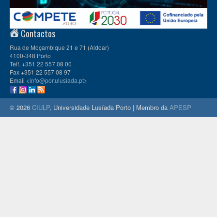
Contactos
Rua de Moçambique 21 e 71 (Aldoar)
4100-348 Porto
Telf. +351 22 557 08 00
Fax +351 22 557 08 97
Email <
info@por.ulusiada.pt
>
© 2026
CIULP
, Universidade Lusíada Porto | Membro da
APESP