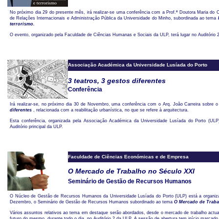
No próximo dia 29 do presente mês, irá realizar-se uma conferência com a Prof.ª Doutora Maria do
de Relações Internacionais e Administração Pública da Universidade do Minho, subordinada ao tema
terrorismo.
O evento, organizado pela Faculdade de Ciências Humanas e Sociais da ULP, terá lugar no Auditório 2,
Associação Académica da Universidade Lusíada do Porto
3 teatros, 3 gestos diferentes
Conferência
Irá realizar-se, no próximo dia 30 de Novembro, uma conferência com o Arq. João Carreira sobre 
diferentes
, relacionada com a reabilitação urbanística, no que se refere à arquitectura.
Esta conferência, organizada pela Associação Académica da Universidade Lusíada do Porto (ULP)
Auditório principal da ULP.
Faculdade de Ciências Económicas e de Empresa
O Mercado de Trabalho no Século XXI
Seminário de Gestão de Recursos Humanos
O Núcleo de Gestão de Recursos Humanos da Universidade Lusíada do Porto (ULP) está a organiza
Dezembro, o Seminário de Gestão de Recursos Humanos subordinado ao tema
O Mercado de Traba
Vários assuntos relativos ao tema em destaque serão abordados, desde o mercado de trabalho actua
futuro do mesmo, durante todo o dia, no Auditório 2 da ULP. A sessão de abertura tem início marcado