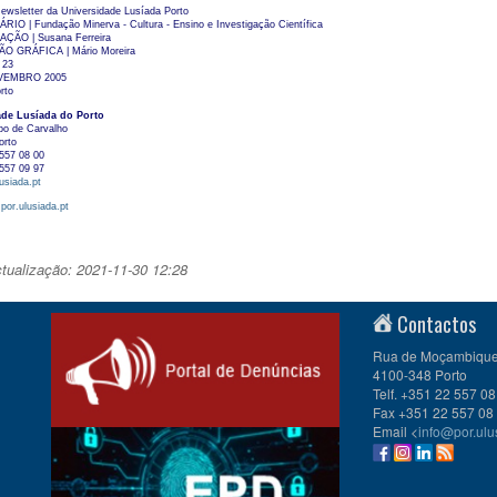
ewsletter da Universidade Lusíada Porto
IO | Fundação Minerva - Cultura - Ensino e Investigação Científica
ÃO | Susana Ferreira
 GRÁFICA | Mário Moreira
 23
OVEMBRO 2005
rto
ade Lusíada do Porto
po de Carvalho
orto
557 08 00
557 09 97
usiada.pt
por.ulusiada.pt
ctualização: 2021-11-30 12:28
Contactos
Rua de Moçambique 
4100-348 Porto
Telf. +351 22 557 08
Fax +351 22 557 08
Email <
info@por.ulu