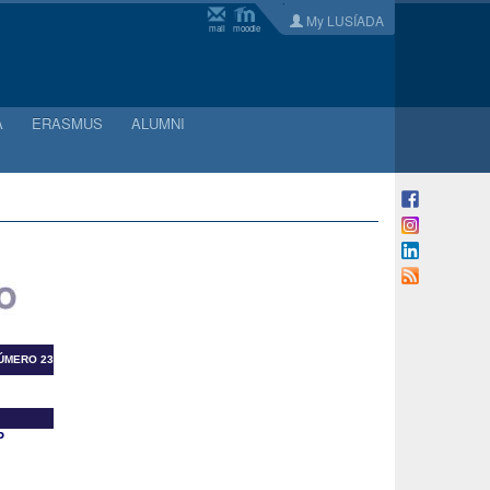
My LUSÍADA
mail
moodle
A
ERASMUS
ALUMNI
NÚMERO 23
P