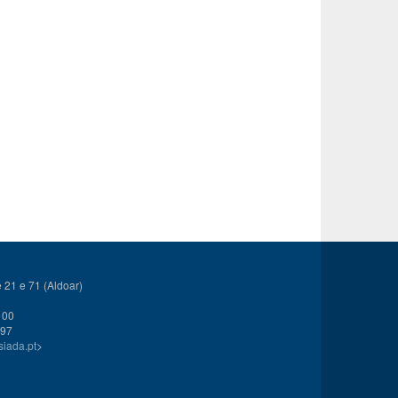
21 e 71 (Aldoar)
 00
 97
siada.pt
>