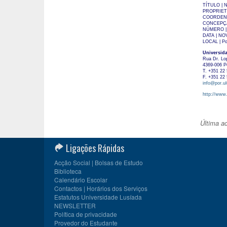
TÍTULO | N
PROPRIETÁR
COORDENAÇ
CONCEPÇÃO
NÚMERO |
DATA | N
LOCAL | Po
Universid
Rua Dr. Lo
4369-006 P
T. +351 22 
F. +351 22 
info@por.ul
http://www.
Última a
Ligações Rápidas
Acção Social | Bolsas de Estudo
Biblioteca
Calendário Escolar
Contactos | Horários dos Serviços
Estatutos Universidade Lusíada
NEWSLETTER
Política de privacidade
Provedor do Estudante