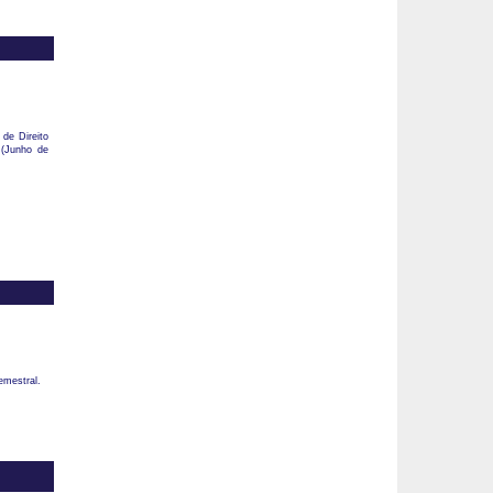
de Direito
 (Junho de
emestral.