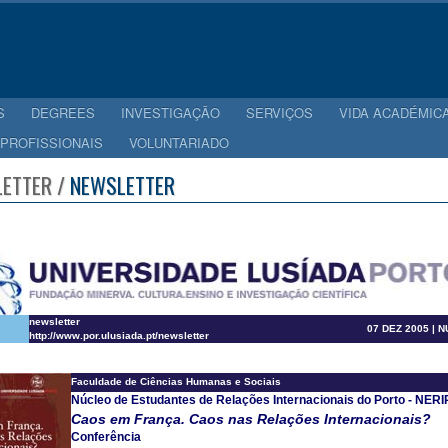
S
DEGREES
INVESTIGAÇÃO
SERVIÇOS
VIDA ACADÉMIC
 PROFISSIONAIS
VOLUNTARIADO
ETTER /
NEWSLETTER
newsletter
07 DEZ 2005 | 
http://www.por.ulusiada.pt/newsletter
Faculdade de Ciências Humanas e Sociais
Núcleo de Estudantes de Relações Internacionais do Porto - NERI
Caos em França. Caos nas Relações Internacionais?
Conferência