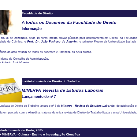
Faculdade de Direito
A todos os Docentes da Faculdade de Direito
Informação
dia 16 de Dezembro, pelas 15 horas, presta provas públicas para doutoramento em Direito, na Faculdade 
idade de Coimbra, o
Prof. Dr. João Pacheco de Amorim
, o primeiro Mestre da Universidade Lusíada
tância do acto avisam-se todos os docentes e, também, os seus alunos.
sidente do Conselho de Administração,
r António José Moreira
Instituto Lusíada de Direito do Trabalho
MINERVA  Revista de Estudos Laborais
Lançamento do nº 7
 Lusíada de Direito do Trabalho lançou o nº 7 da
Minerva - Revista de Estudos Laborais
, de publicação s
a em parceria com a Almedina, trata-se da única revista de Direito do Trabalho ligada a uma Universidade.
dade Lusíada do Porto, 2005
INERVA - Cultura - Ensino e Investigação Científica