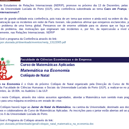
e Estudantes de Relações Internacionais (NERIP), promove no próximo dia 13 de Dezembro, pelas
2 da Universidade Lusíada do Porto (ULP), uma conferência subordinada ao tema
Caos em França.
nternacionais?
.
er de grande utilidade esta conferência, pois trata de um tema que esteve e ainda está na ordem do dia.
atização que os incidentes em redor de Paris tiveram, não podemos afirmar que estejamos esclarecidos, p
o problema de uma forma global. Pensamos ser de enorme utilidade para os alunos que se faça u
a do problema, das motivações que originaram tais incidentes e, por fim, da repercussão a nível 
emente, nas Relações Internacionais.
NERIP
ível o programa da Conferência através do link:
por.ulusiada.pt/downloads/eventos/nerip_13122005.pdf
Faculdade de Ciências Económicas e de Empresa
Curso de Matemáticas Aplicadas
Matemática na Economia
Colóquio de Natal
ca na Economia
é o título do próximo Colóquio de Natal organizado pela Direcção do Curso de M
 da Faculdade de Ciências Humanas e Sociais da Universidade Lusíada do Porto (ULP), a realizar-se no p
bro, às 16:00h, no Auditório 1 da ULP.
e neste Colóquio, através dos vários assuntos agendados, abordar a Matemática num sentido mais pra
ão para uma máquina económica em estado de crise.
 Colóquio haverá lugar ao
Jantar de Natal da Matemática
, na cantina da Universidade, destinado aos do
nos e colaboradores do Curso de Matemáticas Aplicadas. As inscrições para o jantar estão abertas até ao 
ício A da Universidade Lusíada do Porto.
ível o Programa do Colóquio através do link:
.por.ulusiada.pt/downloads/geral/coloquio_natal_matematica_na_economia.doc