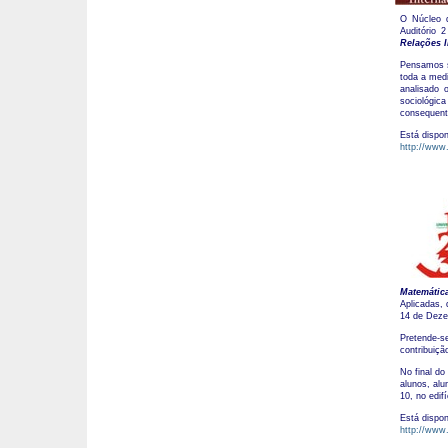
O Núcleo d
Auditório 
Relações I
Pensamos s
toda a medi
analisado 
sociológic
consequent
Está dispon
http://www.
Matemáti
Aplicadas,
14 de Dezem
Pretende-s
contribuiç
No final do
alunos, alu
10, no edif
Está dispon
http://www