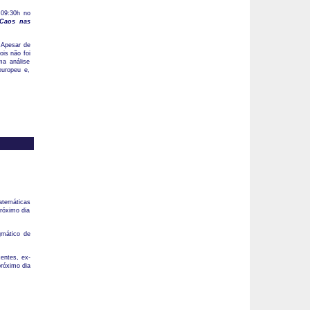
 09:30h no
 Caos nas
 Apesar de
ois não foi
ma análise
europeu e,
atemáticas
róximo dia
gmático de
centes, ex-
próximo dia