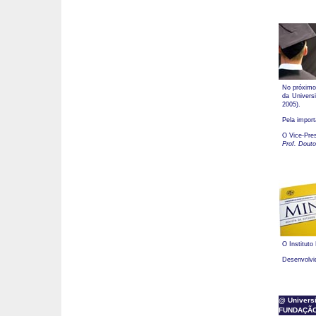
No próximo 
da Univers
2005).
Pela impor
O Vice-Pre
Prof. Douto
O Instituto
Desenvolvid
@ Universi
FUNDAÇÃO M