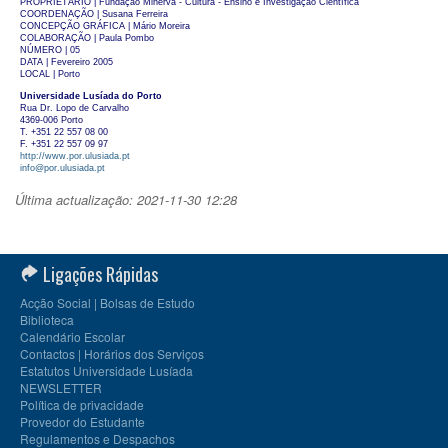
PROPRIETÁRIO | Fundação Minerva - Cultura - Ensino e Investigação Científica
COORDENAÇÃO | Susana Ferreira
CONCEPÇÃO GRÁFICA | Mário Moreira
COLABORAÇÃO | Paula Pombo
NÚMERO | 05
DATA | Fevereiro 2005
LOCAL | Porto
Universidade Lusíada do Porto
Rua Dr. Lopo de Carvalho
4369-006 Porto
T. +351 22 557 08 00
F. +351 22 557 09 97
http://www.por.ulusiada.pt
info@por.ulusiada.pt
Última actualização: 2021-11-30 12:28
Ligações Rápidas
Acção Social | Bolsas de Estudo
Biblioteca
Calendário Escolar
Contactos | Horários dos Serviços
Estatutos Universidade Lusíada
NEWSLETTER
Política de privacidade
Provedor do Estudante
Regulamentos e Despachos