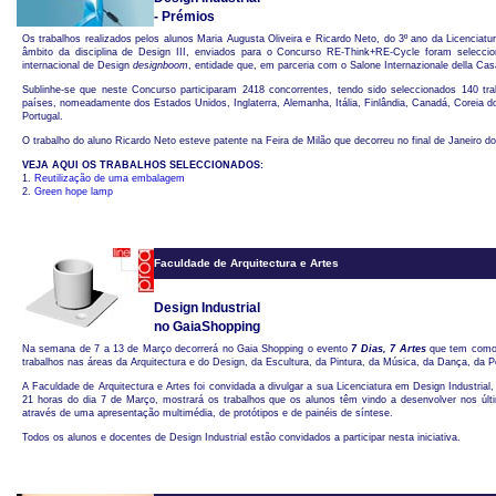
- Prémios
Os trabalhos realizados pelos alunos Maria Augusta Oliveira e Ricardo Neto, do 3º ano da Licenciatu
âmbito da disciplina de Design III, enviados para o Concurso RE-Think+RE-Cycle foram selecci
internacional de Design
designboom
, entidade que, em parceria com o Salone Internazionale della Ca
Sublinhe-se que neste Concurso participaram 2418 concorrentes, tendo sido seleccionados 140 tra
países, nomeadamente dos Estados Unidos, Inglaterra, Alemanha, Itália, Finlândia, Canadá, Coreia d
Portugal.
O trabalho do aluno Ricardo Neto esteve patente na Feira de Milão que decorreu no final de Janeiro d
VEJA AQUI OS TRABALHOS SELECCIONADOS:
1.
Reutilização de uma embalagem
2.
Green hope lamp
Faculdade de Arquitectura e Artes
Design Industrial
no GaiaShopping
Na semana de 7 a 13 de Março decorrerá no Gaia Shopping o evento
7 Dias, 7 Artes
que tem como 
trabalhos nas áreas da Arquitectura e do Design, da Escultura, da Pintura, da Música, da Dança, da 
A Faculdade de Arquitectura e Artes foi convidada a divulgar a sua Licenciatura em Design Industrial,
21 horas do dia 7 de Março, mostrará os trabalhos que os alunos têm vindo a desenvolver nos ú
através de uma apresentação multimédia, de protótipos e de painéis de síntese.
Todos os alunos e docentes de Design Industrial estão convidados a participar nesta iniciativa.