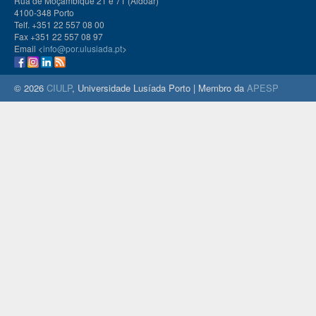
Rua de Moçambique 21 e 71 (Aldoar)
4100-348 Porto
Telf. +351 22 557 08 00
Fax +351 22 557 08 97
Email <
info@por.ulusiada.pt
>
© 2026
CIULP
, Universidade Lusíada Porto | Membro da
APESP