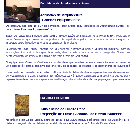
Faculdade de Arquitectura e Artes
Jornadas de Arquitectura
"Grandes equipamentos"
Decorreram, nos dias 16 e 17 de Fevereiro, promovidas pela Faculdade de Arquitectura e Artes, as
com o tema
Grandes Equipamentos
.
Estas Jornadas foram inauguradas com a apresentação do Sheraton Porto Hotel & SPA, realizada pe
João Paciência, que salientou a importância do papel do arquitecto na conciliação entre imagem d
impostas pelos investidores e os pressupostos do projecto.
O Arquitecto João Paulo Rapagão deu a conhecer a proposta para o Museu da Indústria, com loc
instalações das antigas Moagens Harmonia, descrevendo o processo que ao longo dos últimos ano
deste conjunto, do Palácio do Freixo e de todo o Vale de Campanhã.
O equipamento Casa da Música e a complexidade que envolveu a sua construção teve por parte do 
uma explicação clara e objectiva que englobou os aspectos estruturais e os pormenores de qualificação
Encerrando as Jornadas, o Arquitecto Alcino Soutinho falou de dois equipamentos que desenvolveu r
de Matosinhos e o Centro Cultural de Alfândega da Fé  tendo salientado a importância que os edi
representatividade dos municípios e na qualificação dos modos de vida das populações que neles res
Faculdade de Direito
Aula aberta de Direito Penal
Projecção do Filme
Carandiru
de Hector Babenco
No próximo dia 14 de Março, entre as 18:30 e as 20:30 horas, será projectado, no Auditório 1, o
Babenco, seguido de um debate, no âmbito de uma Aula Aberta do 4º Ano de Direito Penal.