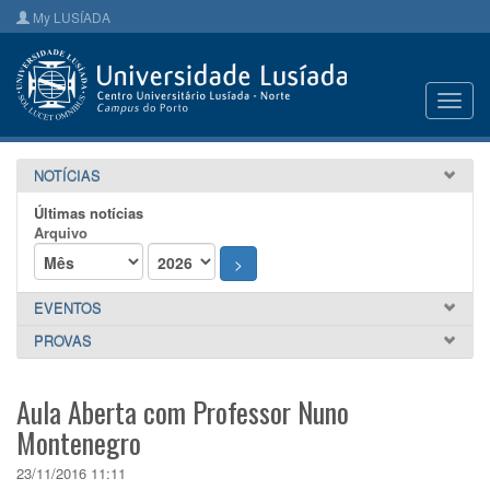
My LUSÍADA
Toggl
navig
NOTÍCIAS
Últimas notícias
Arquivo
>
EVENTOS
PROVAS
Aula Aberta com Professor Nuno
Montenegro
23/11/2016 11:11