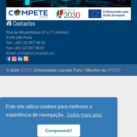
Contactos
Rua de Moçambique 21 e 71 (Aldoar)
4100-348 Porto
Telf. +351 22 557 08 00
Fax +351 22 557 08 97
Email <
info@por.ulusiada.pt
>
© 2026
CIULP
, Universidade Lusíada Porto | Membro da
APESP
Este site utiliza cookies para melhorar a
experiência de navegação.
Saiba mais aqui
Compreendi!