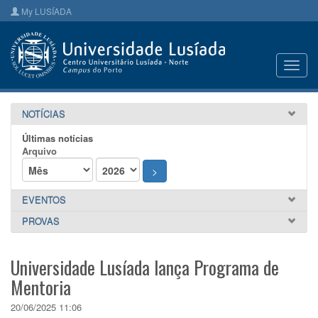
My LUSÍADA
Toggl
navig
NOTÍCIAS
Últimas notícias
Arquivo
>
EVENTOS
PROVAS
Universidade Lusíada lança Programa de
Mentoria
20/06/2025 11:06