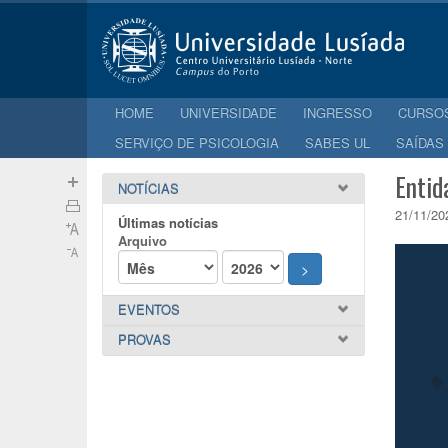
HOME
UNIVERSIDADE
INGRESSO
CURSO
SERVIÇO DE PSICOLOGIA
SABES UL
SAÍDAS
Entid
NOTÍCIAS
21/11/20
Últimas notícias
Arquivo
>
EVENTOS
PROVAS