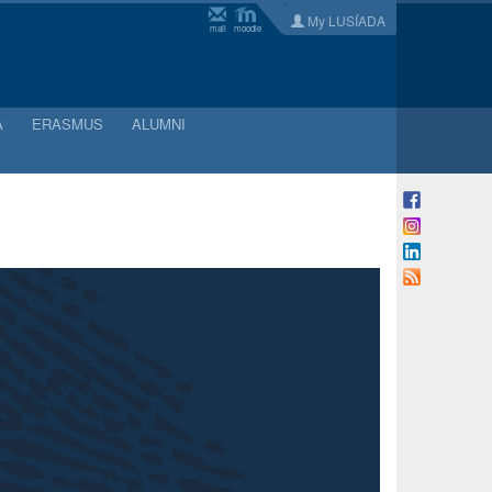
My LUSÍADA
mail
moodle
A
ERASMUS
ALUMNI