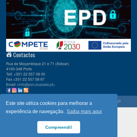
Contactos
Rua de Moçambique 21 e 71 (Aldoar)
4100-348 Porto
Telf. +351 22 557 08 00
Fax +351 22 557 08 97
Email <
info@por.ulusiada.pt
>
© 2026
CIULP
, Universidade Lusíada Porto | Membro da
APESP
Este site utiliza cookies para melhorar a
experiência de navegação.
Saiba mais aqui
Compreendi!