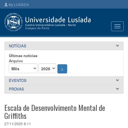
My LUSÍADA
Toggl
navig
NOTÍCIAS
Últimas notícias
Arquivo
>
EVENTOS
PROVAS
Escala de Desenvolvimento Mental de
Griffiths
27/11/2025 8:11