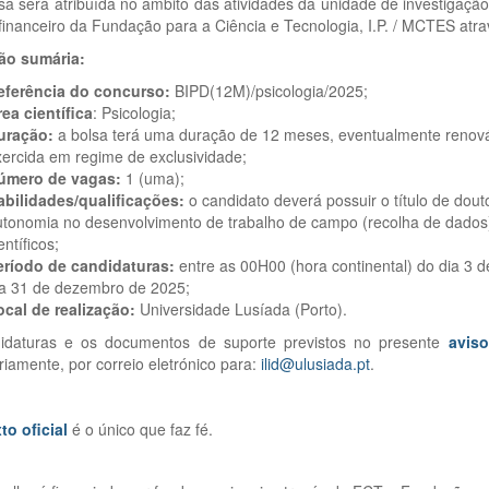
sa será atribuída no âmbito das atividades da unidade de investigaçã
financeiro da Fundação para a Ciência e Tecnologia, I.P. / MCTES atr
ão sumária:
eferência do concurso:
BIPD(12M)/psicologia/2025;
ea científica
: Psicologia;
uração:
a bolsa terá uma duração de 12 meses, eventualmente renová
ercida em regime de exclusividade;
úmero de vagas:
1 (uma);
abilidades/qualificações:
o candidato deverá possuir o título de dout
utonomia no desenvolvimento de trabalho de campo (recolha de dados
entíficos;
eríodo de candidaturas:
entre as 00H00 (hora continental) do dia 3 
ia 31 de dezembro de 2025;
ocal de realização:
Universidade Lusíada (Porto).
idaturas e os documentos de suporte previstos no presente
avis
riamente, por correio eletrónico para:
ilid@ulusiada.pt
.
to oficial
é o único que faz fé.