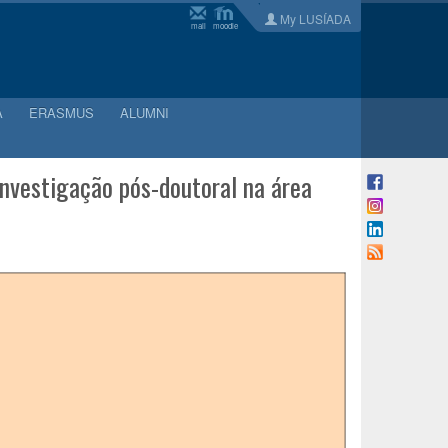
My LUSÍADA
mail
moodle
A
ERASMUS
ALUMNI
investigação pós-doutoral na área