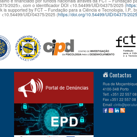
balho é financiado por fundos nacionais através da FCT – Fundação par
375/2025>, com o identificador DOI <10.54499/UID/04375/2025 (
https
k is supported by FCT – Fundação para a Ciência e Tecnologia, I.P., 
er <10.54499/UID/04375/2025 (
https://doi.org/10.54499/UID/04375/202
Contactos
Rua de Moçambique 
4100-348 Porto
Telf. +351 22 557 08
Fax +351 22 557 08
Email <
info@por.ulu