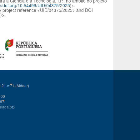
a a Ciência e a Tecnologia, I.P., no âmbito do projeto
://doi.org/10.54499/UID/04375/2025
)>.
by project reference <UID/04375/2025> and DOI
5
)>.
21 e 71 (Aldoar)
 00
 97
siada.pt
>