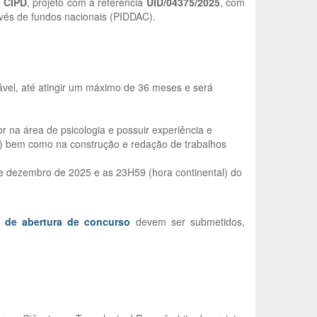
o
CIPD
, projeto com a referência
UID/04375/2025
, com
avés de fundos nacionais (PIDDAC).
vel, até atingir um máximo de 36 meses e será
or na área de psicologia e possuir experiência e
) bem como na construção e redação de trabalhos
de dezembro de 2025 e as 23H59 (hora continental) do
o de abertura de concurso
devem ser submetidos,