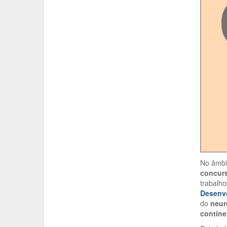
No âmbi
concur
trabalh
Desenv
do
neur
contine