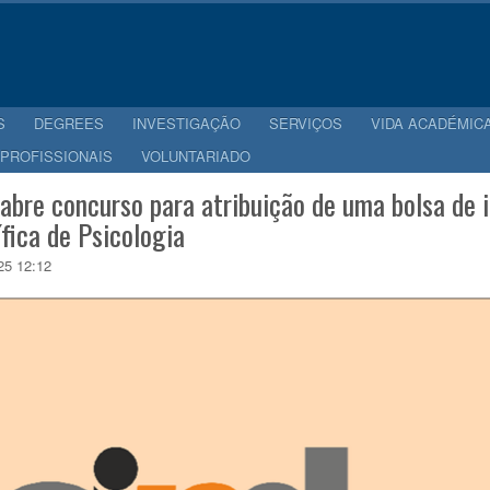
S
DEGREES
INVESTIGAÇÃO
SERVIÇOS
VIDA ACADÉMIC
 PROFISSIONAIS
VOLUNTARIADO
abre concurso para atribuição de uma bolsa de 
ífica de Psicologia
25 12:12