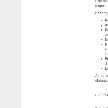
Esta bol
o apoio 
Descriç
R
Ár
D
ex
N
H
a
ci
P
d
L
As cand
obrigato
(*) O
tex