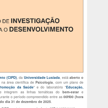
nto (CIPD)
, da
Universidade Lusíada
, está
aberto o
na área científica de
Psicologia
, com um plano de
Promoção da Saúde
" e do laboratório "
Educação,
ue integrem as linhas temáticas do
bem-estar
e
durante o período compreendido
entre as
00H00 (hora
 do dia 31 de dezembro de 2025
.