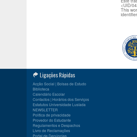
Este tra
<UID/04
This wor
identifi
Ligações Rápidas
Acção Social | Bolsas de Estudo
Biblioteca
Calendário Escolar
Contactos | Horários dos Serviços
Estatutos Universidade Lusíada
NEWSLETTER
Política de privacidade
Provedor do Estudante
Regulamentos e Despachos
Livro de Reclamações
Portal de Denúncias