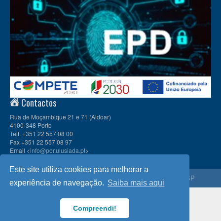
Contactos
Rua de Moçambique 21 e 71 (Aldoar)
4100-348 Porto
Telf. +351 22 557 08 00
Fax +351 22 557 08 97
Email <
info@por.ulusiada.pt
>
Este site utiliza cookies para melhorar a
© 2026
CIULP
, Universidade Lusíada Porto | Membro da
APESP
experiência de navegação.
Saiba mais aqui
Compreendi!