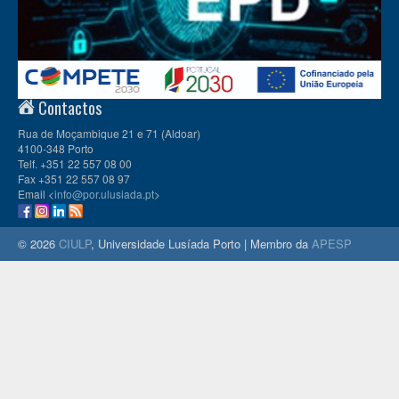
Contactos
Rua de Moçambique 21 e 71 (Aldoar)
4100-348 Porto
Telf. +351 22 557 08 00
Fax +351 22 557 08 97
Email <
info@por.ulusiada.pt
>
© 2026
CIULP
, Universidade Lusíada Porto | Membro da
APESP