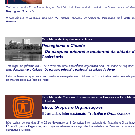
Terá lugar no dia 21 de Novembro, no Auditório 1 da Universidade Lusíada do Porto, uma conferê
Doping no Desporto.
A conferência, organizada pela Dr.ª Iva Tendais, docente do Curso de Psicologia, terá como or
Almeida.
Faculdade de Arquitectura e Artes
Paisagismo e Cidade
- Os parques oriental e ocidental da cidade 
Conferência
Terá lugar, no próximo dia 21 de Novembro, uma conferência organizada pela Faculdade de Arquitectu
tema
Paisagismo e Cidade - Os parques oriental e ocidental da cidade do Porto.
Esta conferência, que terá como orador o Paisagista Prof. Sidónio da Costa Cabral, está marcada par
da Universidade Lusíada do Porto.
Faculdade de Ciências Económicas e de Empresa e Faculdad
e Sociais
Ética, Grupos e Organizações
II Jornadas Internacionais 
Trabalho e Organizações
Irão realizar-se nos dias 24 e 25 de Novembro as II Jornadas Internacionais de Trabalho e Organiza
Ética, Grupos e Organizações
, cuja iniciativa está a cargo das Faculdades de Ciências Económic
Humanas e Sociais.