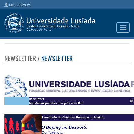
My LUSÍADA
Toggl
navig
NEWSLETTER /
NEWSLETTER
newsletter
18
http://www.por.ulusiada.pt/newsletter
Faculdade de Ciências Humanas e Sociais
O Doping no Desporto
Conferência