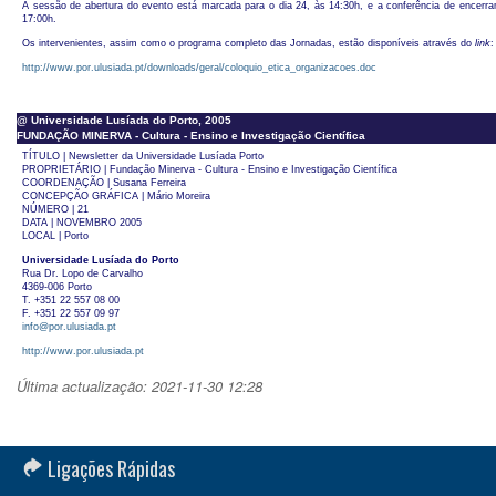
A sessão de abertura do evento está marcada para o dia 24, às 14:30h, e a conferência de encerra
17:00h.
Os intervenientes, assim como o programa completo das Jornadas, estão disponíveis através do
link
:
http://www.por.ulusiada.pt/downloads/geral/coloquio_etica_organizacoes.doc
@ Universidade Lusíada do Porto, 2005
FUNDAÇÃO MINERVA - Cultura - Ensino e Investigação Científica
TÍTULO | Newsletter da Universidade Lusíada Porto
PROPRIETÁRIO | Fundação Minerva - Cultura - Ensino e Investigação Científica
COORDENAÇÃO | Susana Ferreira
CONCEPÇÃO GRÁFICA | Mário Moreira
NÚMERO | 21
DATA | NOVEMBRO 2005
LOCAL | Porto
Universidade Lusíada do Porto
Rua Dr. Lopo de Carvalho
4369-006 Porto
T. +351 22 557 08 00
F. +351 22 557 09 97
info@por.ulusiada.pt
http://www.por.ulusiada.pt
Última actualização: 2021-11-30 12:28
Ligações Rápidas