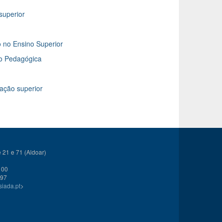
superior
 no Ensino Superior
ão Pedagógica
ação superior
21 e 71 (Aldoar)
 00
 97
siada.pt
>