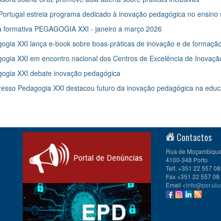
ortugal estreia programa dedicado à inovação pedagógica no ensino 
a formativa PEGAGOGIA XXI - janeiro a março 2026
ogia XXI lança e-book sobre boas-práticas de inovação e de formação
ogia XXI em encontro nacional dos Centros de Excelência de Inovaç
ogia XXI debate inovação pedagógica
esso Pedagogia XXI destacou futuro da inovação pedagógica na educ
Contactos
Rua de Moçambique 
4100-348 Porto
Telf. +351 22 557 08
Fax +351 22 557 08
Email <
info@por.ulu