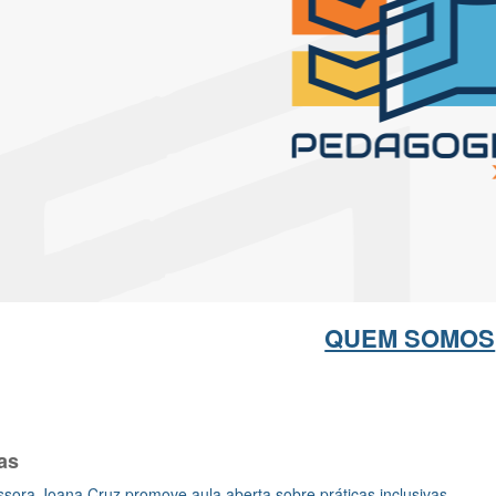
QUEM SOMOS
as
ssora Joana Cruz promove aula aberta sobre práticas inclusivas