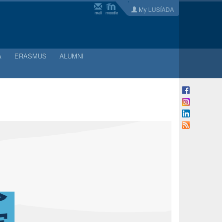
My LUSÍADA
mail
moodle
A
ERASMUS
ALUMNI