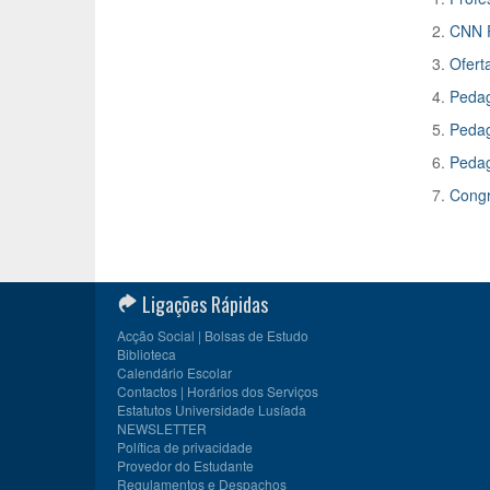
2.
CNN P
3.
Ofert
4.
Pedag
5.
Pedag
6.
Pedag
7.
Congr
Ligações Rápidas
Acção Social | Bolsas de Estudo
Biblioteca
Calendário Escolar
Contactos | Horários dos Serviços
Estatutos Universidade Lusíada
NEWSLETTER
Política de privacidade
Provedor do Estudante
Regulamentos e Despachos