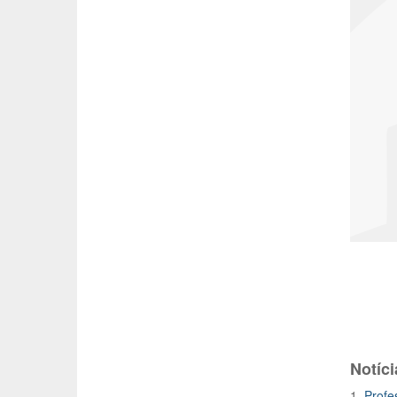
Notíci
1.
Profe