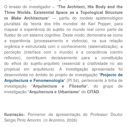
O ensaio do investigador – "
The Architect, His Body and the
Three Worlds. Existential Space as a Topological Structure
to
Make
Architecture
"
— partiu do modelo epistemológico
pluralista da 'teoria dos três mundos' de Karl Popper, para
mapear a experiência do sujeito no mundo real como parte da
fluidez de um sistema cognitivo. Deste modo, demonstra-se como
a experiência (processamento e vivência), na sua relação
orgânica e estruturada com o conhecimento (sistematização), a
perceção (interface com o mundo) e a consciência (centro
reflexivo), contribuem decisivamente para a constituição
do
ethos
do sujeito-arquiteto (essencial à criatividade no ato
projetual em arquitetura). A investigação apresentada foi
desenvolvida no âmbito do projeto de investigação "
Projecto de
Arquitectura e Fenomenologia
" (PI 54), pertencente à linha de
investigação "
Arquitectura e Filosofia
", do grupo de
investigação "
Arquitectura e Urbanismo
" do
CITAD
.
Ilustração:
Pormenor da apresentação do Professor Doutor
Sérgio Pinto Amorim. (© Anónimo, 2026)