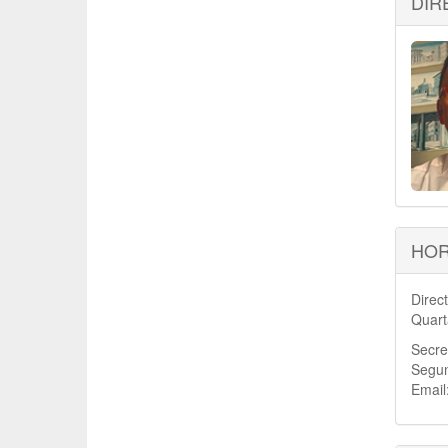
DIR
HOR
Direc
Quart
Secre
Segun
Email