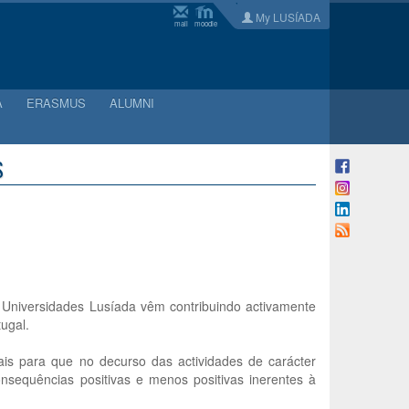
My LUSÍADA
mail
moodle
A
ERASMUS
ALUMNI
S
 Universidades Lusíada vêm contribuindo activamente
ugal.
is para que no decurso das actividades de carácter
nsequências positivas e menos positivas inerentes à