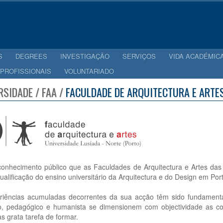
S
DEGREES
INVESTIGAÇÃO
SERVIÇOS
VIDA ACADÉMIC
 PROFISSIONAIS
VOLUNTARIADO
RSIDADE / FAA /
FACULDADE DE ARQUITECTURA E ARTE
conhecimento público que as Faculdades de Arquitectura e Artes das
ualificação do ensino universitário da Arquitectura e do Design em Port
riências acumuladas decorrentes da sua acção têm sido fundamenta
ico, pedagógico e humanista se dimensionem com objectividade as co
mas grata tarefa de formar.