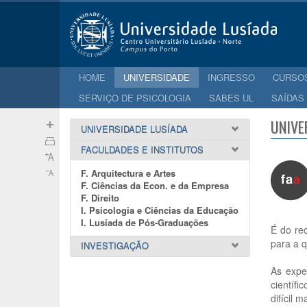
HOME
UNIVERSIDADE
INGRESSO
CURSO
SERVIÇO DE PSICOLOGIA
SABES UL
SAÍDAS
UNIVE
UNIVERSIDADE LUSÍADA
FACULDADES E INSTITUTOS
F. Arquitectura e Artes
F. Ciências da Econ. e da Empresa
F. Direito
I. Psicologia e Ciências da Educação
I. Lusíada de Pós-Graduações
É do re
para a q
INVESTIGAÇÃO
As expe
científ
difícil 