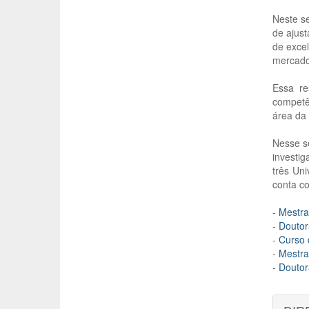
Neste se
de ajust
de excel
mercado
Essa re
competê
área da 
Nesse s
investi
três Un
conta co
-
Mestra
-
Doutor
-
Curso 
-
Mestra
-
Doutor