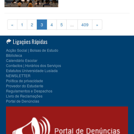
«
1
2
3
4
5
...
409
»
Ligações Rápidas
Acção Social | Bolsas de Estudo
Biblioteca
Calendário Escolar
Contactos | Horários dos Serviços
Estatutos Universidade Lusíada
NEWSLETTER
Política de privacidade
Provedor do Estudante
Regulamentos e Despachos
Livro de Reclamações
Portal de Denúncias