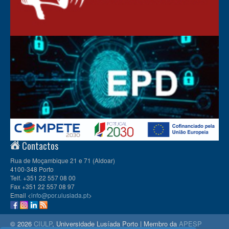
Contactos
Rua de Moçambique 21 e 71 (Aldoar)
4100-348 Porto
Telf. +351 22 557 08 00
Fax +351 22 557 08 97
Email <
info@por.ulusiada.pt
>
© 2026
CIULP
, Universidade Lusíada Porto | Membro da
APESP