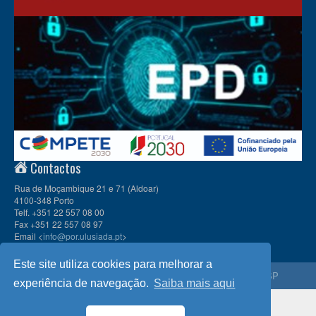
Contactos
Rua de Moçambique 21 e 71 (Aldoar)
4100-348 Porto
Telf. +351 22 557 08 00
Fax +351 22 557 08 97
Email <
info@por.ulusiada.pt
>
Este site utiliza cookies para melhorar a
© 2026
CIULP
, Universidade Lusíada Porto | Membro da
APESP
experiência de navegação.
Saiba mais aqui