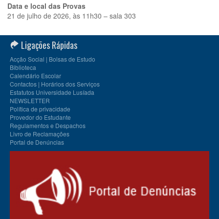
Data e local das Provas
21 de julho de 2026, às 11h30 – sala 303
Ligações Rápidas
Acção Social | Bolsas de Estudo
Biblioteca
Calendário Escolar
Contactos | Horários dos Serviços
Estatutos Universidade Lusíada
NEWSLETTER
Política de privacidade
Provedor do Estudante
Regulamentos e Despachos
Livro de Reclamações
Portal de Denúncias