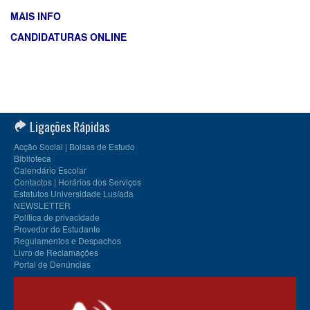
MAIS INFO
CANDIDATURAS ONLINE
Ligações Rápidas
Acção Social | Bolsas de Estudo
Biblioteca
Calendário Escolar
Contactos | Horários dos Serviços
Estatutos Universidade Lusíada
NEWSLETTER
Política de privacidade
Provedor do Estudante
Regulamentos e Despachos
Livro de Reclamações
Portal de Denúncias