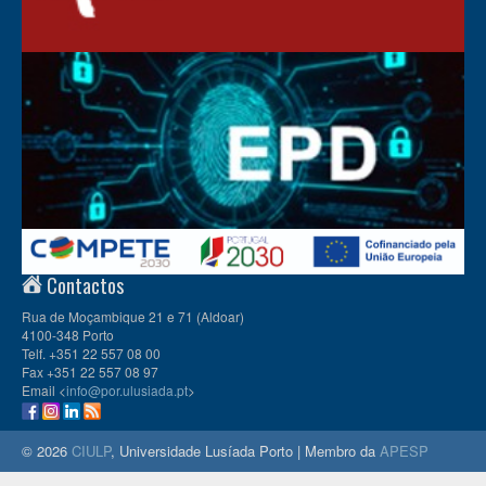
Contactos
Rua de Moçambique 21 e 71 (Aldoar)
4100-348 Porto
Telf. +351 22 557 08 00
Fax +351 22 557 08 97
Email <
info@por.ulusiada.pt
>
© 2026
CIULP
, Universidade Lusíada Porto | Membro da
APESP