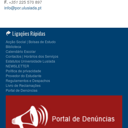
F.
+351
225 570 897
info@por.ulusiada.pt
Ligações Rápidas
Acção Social | Bolsas de Estudo
Biblioteca
Calendário Escolar
Contactos | Horários dos Serviços
Estatutos Universidade Lusíada
NEWSLETTER
Política de privacidade
Provedor do Estudante
Regulamentos e Despachos
Livro de Reclamações
Portal de Denúncias