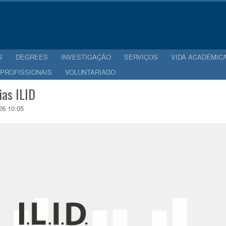
S
DEGREES
INVESTIGAÇÃO
SERVIÇOS
VIDA ACADÉMIC
 PROFISSIONAIS
VOLUNTARIADO
ias ILID
26 10:05