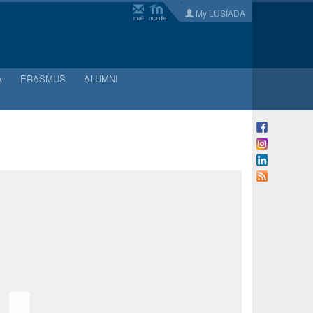
My LUSÍADA
mail
moodle
A
ERASMUS
ALUMNI