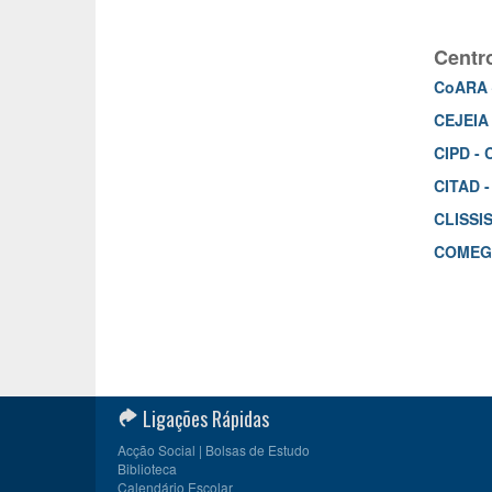
Centr
CoARA –
CEJEIA 
CIPD - 
CITAD -
CLISSIS
COMEGI 
Ligações Rápidas
Acção Social | Bolsas de Estudo
Biblioteca
Calendário Escolar