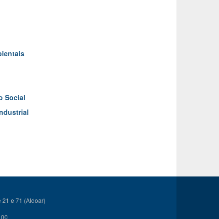
ientais
o Social
ndustrial
21 e 71 (Aldoar)
 00