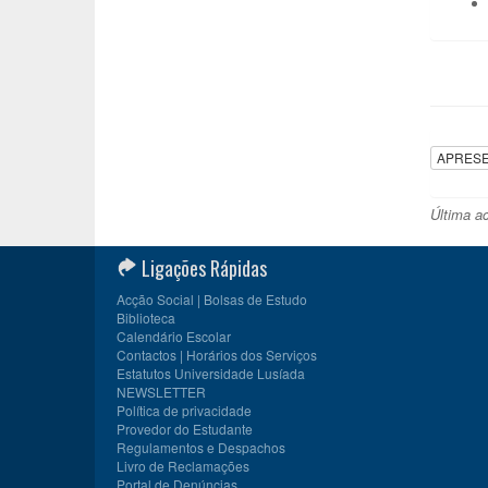
APRES
Última a
Ligações Rápidas
Acção Social | Bolsas de Estudo
Biblioteca
Calendário Escolar
Contactos | Horários dos Serviços
Estatutos Universidade Lusíada
NEWSLETTER
Política de privacidade
Provedor do Estudante
Regulamentos e Despachos
Livro de Reclamações
Portal de Denúncias