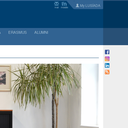
My LUSÍADA
mail
moodle
A
ERASMUS
ALUMNI