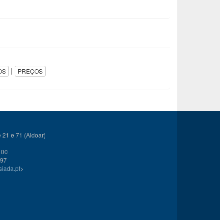
|
OS
PREÇOS
21 e 71 (Aldoar)
 00
 97
siada.pt
>