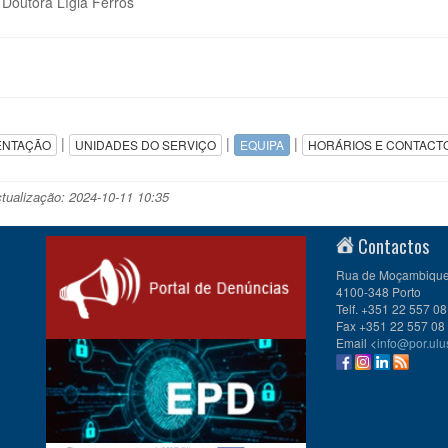
Doutora Lígia Ferros
|
|
|
ENTAÇÃO
UNIDADES DO SERVIÇO
EQUIPA
HORÁRIOS E CONTACT
ctualização: 2024-10-11 10:35
Contactos
Rua de Moçambique 
4100-348 Porto
Telf. +351 22 557 08
Fax +351 22 557 08
Email <
info@por.ulu