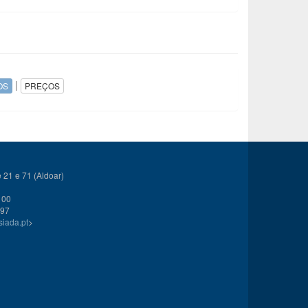
|
OS
PREÇOS
21 e 71 (Aldoar)
 00
 97
siada.pt
>