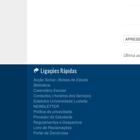
APRES
Última a
Ligações Rápidas
Acção Social | Bolsas de Estudo
Biblioteca
Calendário Escolar
Contactos | Horários dos Serviços
Estatutos Universidade Lusíada
NEWSLETTER
Política de privacidade
Provedor do Estudante
Regulamentos e Despachos
Livro de Reclamações
Portal de Denúncias