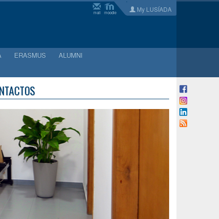
My LUSÍADA
mail
moodle
A
ERASMUS
ALUMNI
ONTACTOS