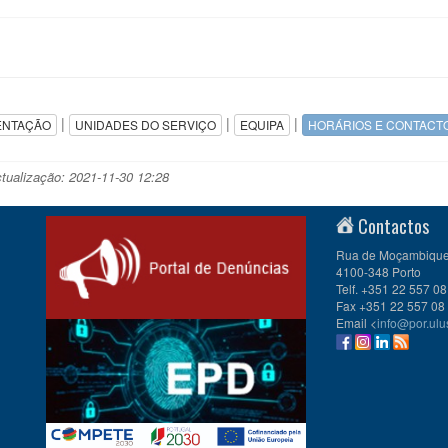
|
|
|
ENTAÇÃO
UNIDADES DO SERVIÇO
EQUIPA
HORÁRIOS E CONTACT
ctualização: 2021-11-30 12:28
Contactos
Rua de Moçambique 
4100-348 Porto
Telf. +351 22 557 08
Fax +351 22 557 08
Email <
info@por.ulu