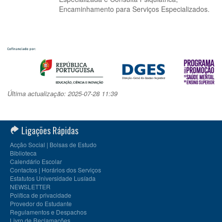
Encaminhamento para Serviços Especializados.
Última actualização: 2025-07-28 11:39
Ligações Rápidas
Acção Social | Bolsas de Estudo
Biblioteca
Calendário Escolar
Contactos | Horários dos Serviços
Estatutos Universidade Lusíada
NEWSLETTER
Política de privacidade
Provedor do Estudante
Regulamentos e Despachos
Livro de Reclamações