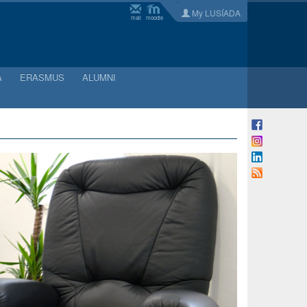
My LUSÍADA
mail
moodle
A
ERASMUS
ALUMNI