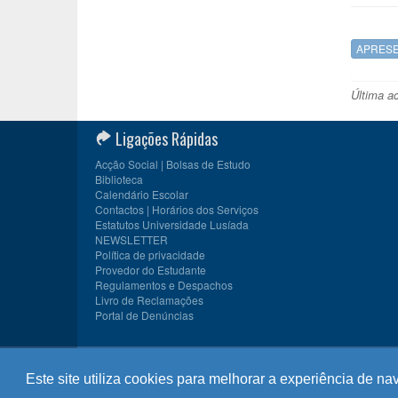
APRES
Última a
Ligações Rápidas
Acção Social | Bolsas de Estudo
Biblioteca
Calendário Escolar
Contactos | Horários dos Serviços
Estatutos Universidade Lusíada
NEWSLETTER
Política de privacidade
Provedor do Estudante
Regulamentos e Despachos
Livro de Reclamações
Portal de Denúncias
© 2026
CIULP
, Universidade Lusíada Porto | Membro da
A
Este site utiliza cookies para melhorar a experiência de n