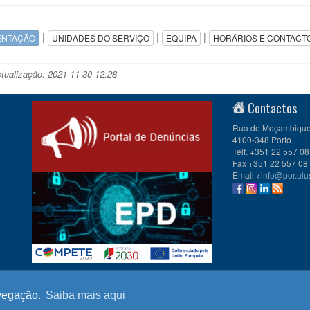
|
|
|
ENTAÇÃO
UNIDADES DO SERVIÇO
EQUIPA
HORÁRIOS E CONTACT
ctualização: 2021-11-30 12:28
Contactos
Rua de Moçambique 
4100-348 Porto
Telf. +351 22 557 08
Fax +351 22 557 08
Email <
info@por.ulu
PESP
avegação.
Saiba mais aqui