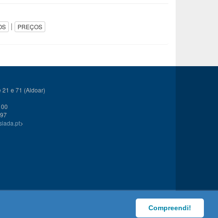
|
OS
PREÇOS
21 e 71 (Aldoar)
 00
 97
siada.pt
>
Compreendi!