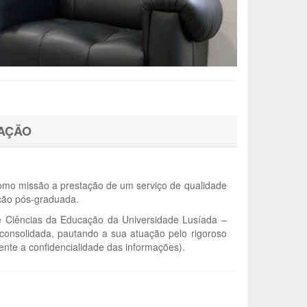
AÇÃO
mo missão a prestação de um serviço de qualidade
ção pós-graduada.
de Ciências da Educação da Universidade Lusíada –
a consolidada, pautando a sua atuação pelo rigoroso
nte a confidencialidade das informações).