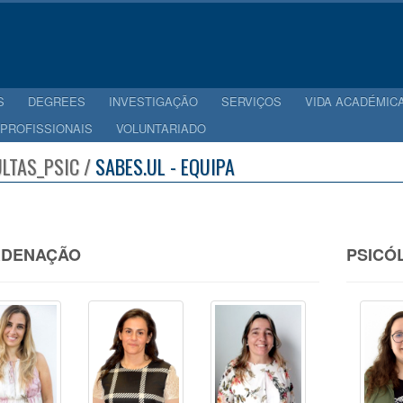
S
DEGREES
INVESTIGAÇÃO
SERVIÇOS
VIDA ACADÉMIC
 PROFISSIONAIS
VOLUNTARIADO
LTAS_PSIC /
SABES.UL - EQUIPA
DENAÇÃO
PSICÓ