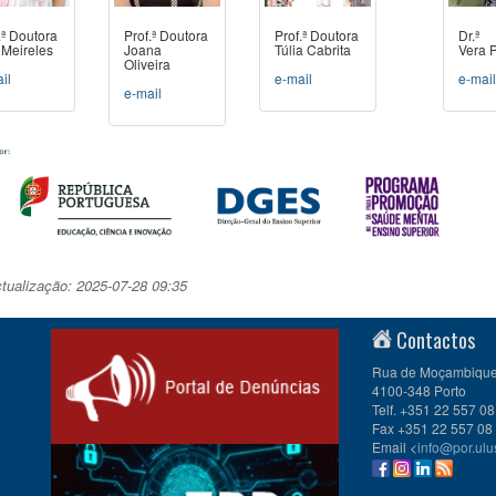
.ª Doutora
Prof.ª Doutora
Prof.ª Doutora
Dr.ª
Meireles
Joana
Túlia Cabrita
Vera P
Oliveira
il
e-mail
e-mai
e-mail
ctualização: 2025-07-28 09:35
Contactos
Rua de Moçambique 
4100-348 Porto
Telf. +351 22 557 08
Fax +351 22 557 08
Email <
info@por.ulu