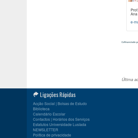
Prof
Ana 
e-ma
Última a
Ligações Rápidas
Acção Social | Bolsas de Estudo
Biblioteca
Calendário Escolar
Contactos | Horários dos Serviços
Estatutos Universidade Lusíada
NEWSLETTER
Política de privacidade