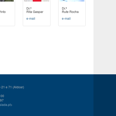
Dr.ª
Dr.ª
into
Rita Gaspar
Rute Rocha
l
e-mail
e-mail
21 e 71 (Aldoar)
 00
 97
siada.pt
>