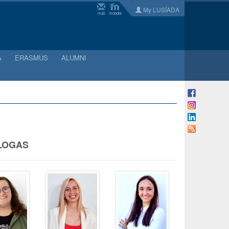
My LUSÍADA
mail
moodle
A
ERASMUS
ALUMNI
LOGAS