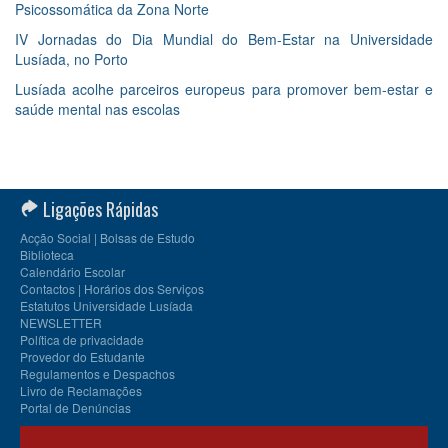
Psicossomática da Zona Norte
IV Jornadas do Dia Mundial do Bem-Estar na Universidade
Lusíada, no Porto
Lusíada acolhe parceiros europeus para promover bem-estar e
saúde mental nas escolas
Ligações Rápidas
Acção Social | Bolsas de Estudo
Biblioteca
Calendário Escolar
Contactos | Horários dos Serviços
Estatutos Universidade Lusíada
NEWSLETTER
Política de privacidade
Provedor do Estudante
Regulamentos e Despachos
Livro de Reclamações
Portal de Denúncias