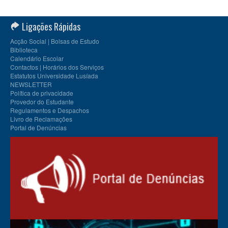
Ligações Rápidas
Acção Social | Bolsas de Estudo
Biblioteca
Calendário Escolar
Contactos | Horários dos Serviços
Estatutos Universidade Lusíada
NEWSLETTER
Política de privacidade
Provedor do Estudante
Regulamentos e Despachos
Livro de Reclamações
Portal de Denúncias