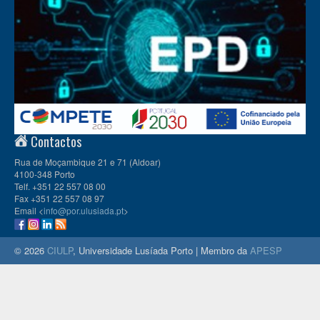
Contactos
Rua de Moçambique 21 e 71 (Aldoar)
4100-348 Porto
Telf. +351 22 557 08 00
Fax +351 22 557 08 97
Email <
info@por.ulusiada.pt
>
© 2026
CIULP
, Universidade Lusíada Porto | Membro da
APESP