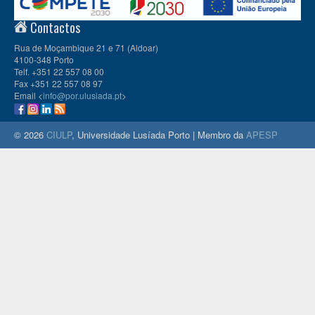
Contactos
Rua de Moçambique 21 e 71 (Aldoar)
4100-348 Porto
Telf. +351 22 557 08 00
Fax +351 22 557 08 97
Email <
info@por.ulusiada.pt
>
© 2026
CIULP
, Universidade Lusíada Porto | Membro da
APESP