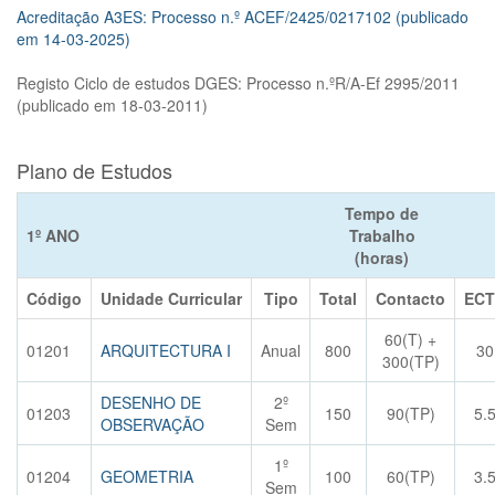
Acreditação A3ES: Processo n.º ACEF/2425/0217102 (publicado
em 14-03-2025)
Registo Ciclo de estudos DGES: Processo n.ºR/A-Ef 2995/2011
(publicado em 18-03-2011)
Plano de Estudos
Tempo de
1º ANO
Trabalho
(horas)
Código
Unidade Curricular
Tipo
Total
Contacto
ECT
60(T) +
01201
ARQUITECTURA I
Anual
800
30
300(TP)
DESENHO DE
2º
01203
150
90(TP)
5.
OBSERVAÇÃO
Sem
1º
01204
GEOMETRIA
100
60(TP)
3.
Sem