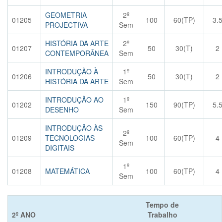
GEOMETRIA
2º
01205
100
60(TP)
3.
PROJECTIVA
Sem
HISTÓRIA DA ARTE
2º
01207
50
30(T)
2
CONTEMPORÃNEA
Sem
INTRODUÇÃO À
1º
01206
50
30(T)
2
HISTÓRIA DA ARTE
Sem
INTRODUÇÃO AO
1º
01202
150
90(TP)
5.
DESENHO
Sem
INTRODUÇÃO ÀS
2º
01209
TECNOLOGIAS
100
60(TP)
4
Sem
DIGITAIS
1º
01208
MATEMÁTICA
100
60(TP)
4
Sem
Tempo de
2º ANO
Trabalho