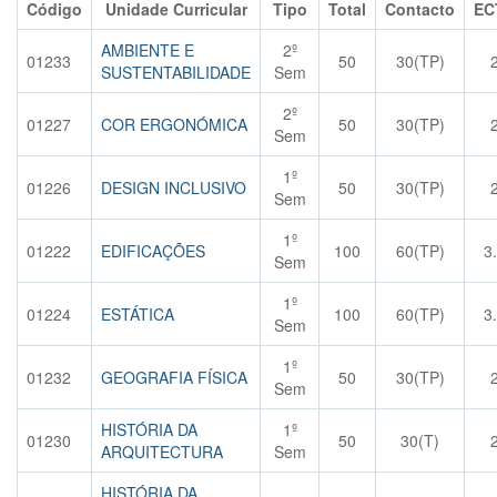
Código
Unidade Curricular
Tipo
Total
Contacto
EC
AMBIENTE E
2º
01233
50
30(TP)
SUSTENTABILIDADE
Sem
2º
01227
COR ERGONÓMICA
50
30(TP)
Sem
1º
01226
DESIGN INCLUSIVO
50
30(TP)
Sem
1º
01222
EDIFICAÇÕES
100
60(TP)
3
Sem
1º
01224
ESTÁTICA
100
60(TP)
3
Sem
1º
01232
GEOGRAFIA FÍSICA
50
30(TP)
Sem
HISTÓRIA DA
1º
01230
50
30(T)
ARQUITECTURA
Sem
HISTÓRIA DA