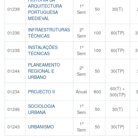
ARQUITECTURA
1º
01239
50
30(T)
PORTUGUESA
Sem
MEDIEVAL
INFRAESTRUTURAS
2º
01236
100
60(TP)
3
TÉCNICAS
Sem
INSTALAÇÕES
1º
01235
100
60(TP)
3
TÉCNICAS
Sem
PLANEAMENTO
2º
01244
REGIONAL E
50
30(TP)
Sem
URBANO
60(T) +
01234
PROJECTO II
Anual
800
300(TP)
SOCIOLOGIA
1º
01246
50
30(T)
URBANA
Sem
1º
01243
URBANISMO
50
30(TP)
Sem