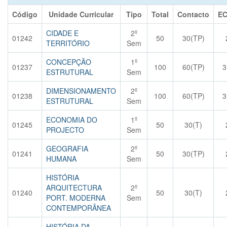
Código
Unidade Curricular
Tipo
Total
Contacto
E
CIDADE E
2º
01242
50
30(TP)
TERRITÓRIO
Sem
CONCEPÇÃO
1º
01237
100
60(TP)
3
ESTRUTURAL
Sem
DIMENSIONAMENTO
2º
01238
100
60(TP)
3
ESTRUTURAL
Sem
ECONOMIA DO
1º
01245
50
30(T)
PROJECTO
Sem
GEOGRAFIA
2º
01241
50
30(TP)
HUMANA
Sem
HISTÓRIA
ARQUITECTURA
2º
01240
50
30(T)
PORT. MODERNA
Sem
CONTEMPORÂNEA
HISTÓRIA DA