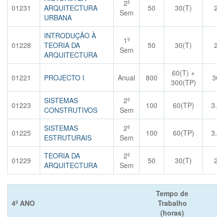
2º
01231
ARQUITECTURA
50
30(T)
Sem
URBANA
INTRODUÇÃO À
1º
01228
TEORIA DA
50
30(T)
Sem
ARQUITECTURA
60(T) +
01221
PROJECTO I
Anual
800
3
300(TP)
SISTEMAS
2º
01223
100
60(TP)
3
CONSTRUTIVOS
Sem
SISTEMAS
2º
01225
100
60(TP)
3
ESTRUTURAIS
Sem
TEORIA DA
2º
01229
50
30(T)
ARQUITECTURA
Sem
Tempo de
4º ANO
Trabalho
(horas)