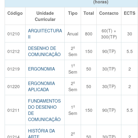
(horas)
Código
Unidade
Tipo
Total
Contacto
ECTS
Curricular
ARQUITECTURA
60(T) +
01210
Anual
800
30
II
300(TP)
DESENHO DE
2º
01212
150
90(TP)
5.5
COMUNICAÇÃO
Sem
1º
01219
ERGONOMIA
50
30(TP)
2
Sem
ERGONOMIA
2º
01220
50
30(TP)
2
APLICADA
Sem
FUNDAMENTOS
DO DESENHO
1º
01211
150
90(TP)
5.5
DE
Sem
COMUNICAÇÃO
HISTÓRIA DA
2º
01214
ARTE
50
30(TP)
2